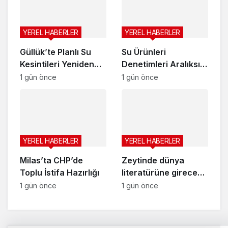
su yok’ demek
zorunda kaldık”
YEREL HABERLER
YEREL HABERLER
Güllük’te Planlı Su
Su Ürünleri
Kesintileri Yeniden
Denetimleri Aralıksız
Başlıyor
Sürüyor
1 gün önce
1 gün önce
YEREL HABERLER
YEREL HABERLER
Milas’ta CHP’de
Zeytinde dünya
Toplu İstifa Hazırlığı
literatürüne girecek
başarı
1 gün önce
1 gün önce