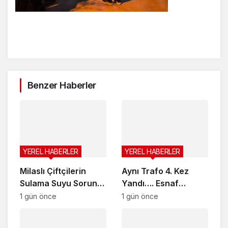
Benzer Haberler
YEREL HABERLER
YEREL HABERLER
Milaslı Çiftçilerin
Aynı Trafo 4. Kez
Sulama Suyu Sorunu
Yandı…. Esnaf
Gündeme Taşındı:
İsyanda…
1 gün önce
1 gün önce
Kahraman Akar
“Üreticiye ‘Ekmeyin,