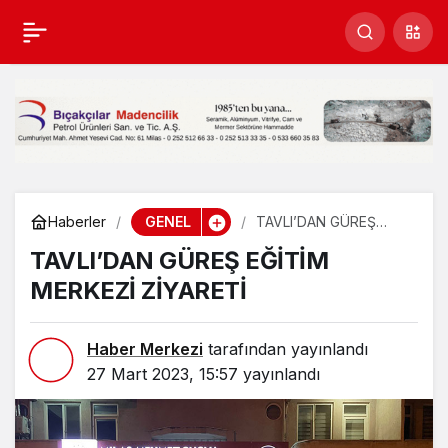
TAVLI’DAN GÜREŞ
Paylaş
EĞİTİM MERKEZİ
ZİYARETİ
GENEL
Haberler
TAVLI’DAN GÜREŞ
EĞİTİM MERKEZİ
TAVLI’DAN GÜREŞ EĞİTİM
ZİYARETİ
MERKEZİ ZİYARETİ
Haber Merkezi
tarafından yayınlandı
27 Mart 2023, 15:57
yayınlandı