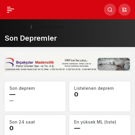
Haberler
Son Depremler
Son Depremler
Deprem
Son deprem
Listelenen deprem
özeti
—
0
—
Son 24 saat
En yüksek ML (liste)
0
—