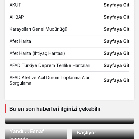
Ambulans
112
AKUT
Sayfaya Git
Jandarma
112
AHBAP
Sayfaya Git
Sahil Güvenlik
112
Karayolları Genel Müdürlüğü
Sayfaya Git
Orman Yangın İhbar
112
Afet Harita
Sayfaya Git
Su Arıza İhbar
185
Afet Harita (İhtiyaç Haritası)
Sayfaya Git
Elektrik Arıza İhbar
186
AFAD Türkiye Deprem Tehlike Haritaları
Sayfaya Git
Doğalgaz Arıza İhbar
187
AFAD Afet ve Acil Durum Toplanma Alanı
Sayfaya Git
Sorgulama
YEREL HABERLER
23 saat önce
Milaslı Çiftçilerin Sulama Suyu Sorunu Gündeme
YEREL HABERLER
23
Taşındı: Kahraman Akar “Üreticiye ‘Ekmeyin, su
Bu en son haberleri ilginizi çekebilir
YEREL HABERLER
23
saat önce
yok’ demek zorunda kaldık”
saat önce
Güllük’te Planlı Su
Aynı Trafo 4. Kez
Kesintileri Yeniden
YEREL HABERLER
23
Yandı…. Esnaf
Başlıyor
saat önce
YEREL HABERLER
23
İsyanda…