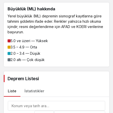
Büyüklük (ML) hakkında
Yerel büyüklük (ML) depremin sismograf kayıtlarına göre
tahmini şiddetini ifade eder. Renkler yalnızca hızlı okuma
içindir; resmi değerlendirme için AFAD ve KOERI verilerine
başvurun.
5.0 ve üzeri — Yüksek
3.5 – 4.9 — Orta
2.0 – 3.4 — Düşük
2.0 altı — Çok düşük
Deprem Listesi
Liste
İstatistikler