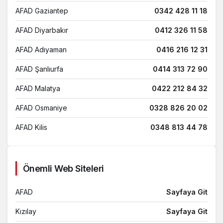
AFAD Gaziantep
0342 428 11 18
AFAD Diyarbakır
0412 326 11 58
AFAD Adıyaman
0416 216 12 31
AFAD Şanlıurfa
0414 313 72 90
AFAD Malatya
0422 212 84 32
AFAD Osmaniye
0328 826 20 02
AFAD Kilis
0348 813 44 78
AFAD Genel Merkez
0212 217 04 10
Kızılay Çağrı Merkezi
168
Önemli Web Siteleri
Polis
112
AFAD
Sayfaya Git
İtfaiye
112
Kızılay
Sayfaya Git