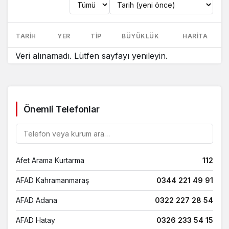
Konum
veya
TARIH
YER
TIP
BÜYÜKLÜK
HARITA
tarihe
göre
Son
Veri alınamadı. Lütfen sayfayı yenileyin.
ara
depremler
listesi
Önemli Telefonlar
Telefon
listesinde
ara
Afet Arama Kurtarma
112
AFAD Kahramanmaraş
0344 221 49 91
AFAD Adana
0322 227 28 54
AFAD Hatay
0326 233 54 15