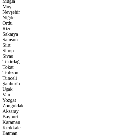
Muğla
Muş
Nevşehir
Niğde
Ordu
Rize
Sakarya
Samsun
Siirt
Sinop
Sivas
Tekirdağ
Tokat
Trabzon
Tunceli
Şanlıurfa
Uşak
Van
Yozgat
Zonguldak
Aksaray
Bayburt
Karaman
Kırıkkale
Batman