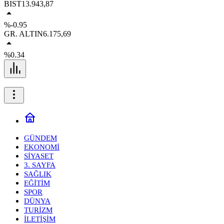
BIST
13.943,87
%-0.95
GR. ALTIN
6.175,69
%0.34
GÜNDEM
EKONOMİ
SİYASET
3. SAYFA
SAĞLIK
EĞİTİM
SPOR
DÜNYA
TURİZM
İLETİŞİM