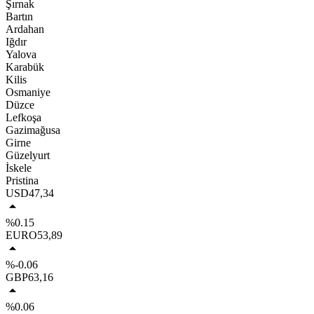
Şırnak
Bartın
Ardahan
Iğdır
Yalova
Karabük
Kilis
Osmaniye
Düzce
Lefkoşa
Gazimağusa
Girne
Güzelyurt
İskele
Pristina
USD
47,34
%0.15
EURO
53,89
%-0.06
GBP
63,16
%0.06