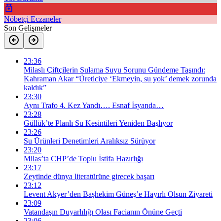
Nöbetçi Eczaneler
Son Gelişmeler
23:36
Milaslı Çiftçilerin Sulama Suyu Sorunu Gündeme Taşındı:
Kahraman Akar “Üreticiye ‘Ekmeyin, su yok’ demek zorunda
kaldık”
23:30
Aynı Trafo 4. Kez Yandı…. Esnaf İsyanda…
23:28
Güllük’te Planlı Su Kesintileri Yeniden Başlıyor
23:26
Su Ürünleri Denetimleri Aralıksız Sürüyor
23:20
Milas’ta CHP’de Toplu İstifa Hazırlığı
23:17
Zeytinde dünya literatürüne girecek başarı
23:12
Levent Akyer’den Başhekim Güneş’e Hayırlı Olsun Ziyareti
23:09
Vatandaşın Duyarlılığı Olası Facianın Önüne Geçti
23:06