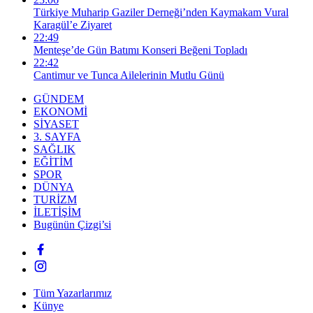
Türkiye Muharip Gaziler Derneği’nden Kaymakam Vural
Karagül’e Ziyaret
22:49
Menteşe’de Gün Batımı Konseri Beğeni Topladı
22:42
Cantimur ve Tunca Ailelerinin Mutlu Günü
GÜNDEM
EKONOMİ
SİYASET
3. SAYFA
SAĞLIK
EĞİTİM
SPOR
DÜNYA
TURİZM
İLETİŞİM
Bugünün Çizgi’si
Tüm Yazarlarımız
Künye