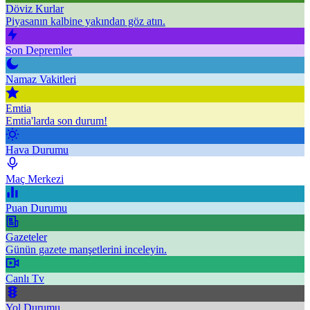
Döviz Kurlar
Piyasanın kalbine yakından göz atın.
Son Depremler
Namaz Vakitleri
Emtia
Emtia'larda son durum!
Hava Durumu
Maç Merkezi
Puan Durumu
Gazeteler
Günün gazete manşetlerini inceleyin.
Canlı Tv
Yol Durumu