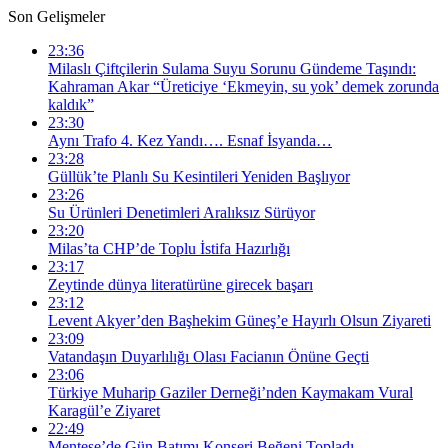
Son Gelişmeler
23:36
Milaslı Çiftçilerin Sulama Suyu Sorunu Gündeme Taşındı:
Kahraman Akar “Üreticiye ‘Ekmeyin, su yok’ demek zorunda
kaldık”
23:30
Aynı Trafo 4. Kez Yandı…. Esnaf İsyanda…
23:28
Güllük’te Planlı Su Kesintileri Yeniden Başlıyor
23:26
Su Ürünleri Denetimleri Aralıksız Sürüyor
23:20
Milas’ta CHP’de Toplu İstifa Hazırlığı
23:17
Zeytinde dünya literatürüne girecek başarı
23:12
Levent Akyer’den Başhekim Güneş’e Hayırlı Olsun Ziyareti
23:09
Vatandaşın Duyarlılığı Olası Facianın Önüne Geçti
23:06
Türkiye Muharip Gaziler Derneği’nden Kaymakam Vural
Karagül’e Ziyaret
22:49
Menteşe’de Gün Batımı Konseri Beğeni Topladı