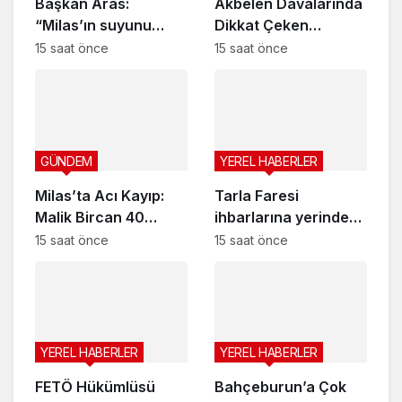
Başkan Aras:
Akbelen Davalarında
“Milas’ın suyunu
Dikkat Çeken
Bodrum’a taşımak
Gelişme
15 saat önce
15 saat önce
zorunda
kalmayacağız”
GÜNDEM
YEREL HABERLER
Milas’ta Acı Kayıp:
Tarla Faresi
Malik Bircan 40
ihbarlarına yerinde
Yaşında Vefat Etti
inceleme, üreticilere
15 saat önce
15 saat önce
destek
YEREL HABERLER
YEREL HABERLER
FETÖ Hükümlüsü
Bahçeburun’a Çok