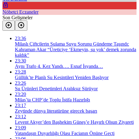
Nöbetçi Eczaneler
Son Gelişmeler
23:36
Milaslı Çiftçilerin Sulama Suyu Sorunu Gündeme Taşındı:
Kahraman Akar “Üreticiye ‘Ekmeyin, su yok’ demek zorunda
kaldık”
23:30
Aynı Trafo 4. Kez Yandı…. Esnaf İsyanda…
23:28
Güllük’te Planlı Su Kesintileri Yeniden Başlıyor
23:26
Su Ürünleri Denetimleri Aralıksız Sürüyor
23:20
Milas’ta CHP’de Toplu İstifa Hazırlığı
23:17
Zeytinde dünya literatürüne girecek başarı
23:12
Levent Akyer’den Başhekim Güneş’e Hayırlı Olsun Ziyareti
23:09
Vatandaşın Duyarlılığı Olası Facianın Önüne Geçti
23:06