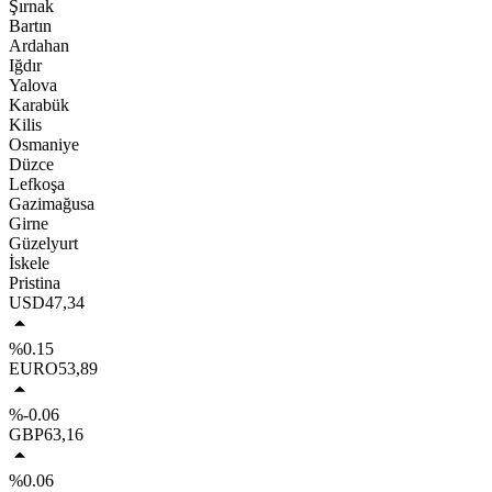
Şırnak
Bartın
Ardahan
Iğdır
Yalova
Karabük
Kilis
Osmaniye
Düzce
Lefkoşa
Gazimağusa
Girne
Güzelyurt
İskele
Pristina
USD
47,34
%0.15
EURO
53,89
%-0.06
GBP
63,16
%0.06