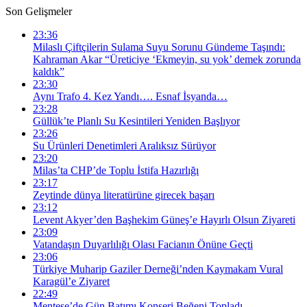
Son Gelişmeler
23:36
Milaslı Çiftçilerin Sulama Suyu Sorunu Gündeme Taşındı:
Kahraman Akar “Üreticiye ‘Ekmeyin, su yok’ demek zorunda
kaldık”
23:30
Aynı Trafo 4. Kez Yandı…. Esnaf İsyanda…
23:28
Güllük’te Planlı Su Kesintileri Yeniden Başlıyor
23:26
Su Ürünleri Denetimleri Aralıksız Sürüyor
23:20
Milas’ta CHP’de Toplu İstifa Hazırlığı
23:17
Zeytinde dünya literatürüne girecek başarı
23:12
Levent Akyer’den Başhekim Güneş’e Hayırlı Olsun Ziyareti
23:09
Vatandaşın Duyarlılığı Olası Facianın Önüne Geçti
23:06
Türkiye Muharip Gaziler Derneği’nden Kaymakam Vural
Karagül’e Ziyaret
22:49
Menteşe’de Gün Batımı Konseri Beğeni Topladı