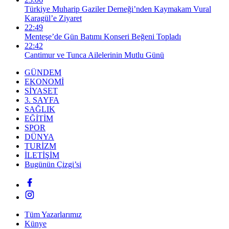
Türkiye Muharip Gaziler Derneği’nden Kaymakam Vural
Karagül’e Ziyaret
22:49
Menteşe’de Gün Batımı Konseri Beğeni Topladı
22:42
Cantimur ve Tunca Ailelerinin Mutlu Günü
GÜNDEM
EKONOMİ
SİYASET
3. SAYFA
SAĞLIK
EĞİTİM
SPOR
DÜNYA
TURİZM
İLETİŞİM
Bugünün Çizgi’si
Tüm Yazarlarımız
Künye