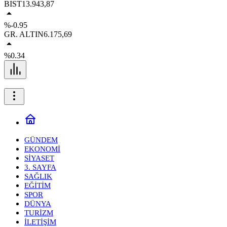
BIST
13.943,87
%-0.95
GR. ALTIN
6.175,69
%0.34
GÜNDEM
EKONOMİ
SİYASET
3. SAYFA
SAĞLIK
EĞİTİM
SPOR
DÜNYA
TURİZM
İLETİŞİM