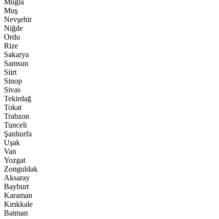
Muğla
Muş
Nevşehir
Niğde
Ordu
Rize
Sakarya
Samsun
Siirt
Sinop
Sivas
Tekirdağ
Tokat
Trabzon
Tunceli
Şanlıurfa
Uşak
Van
Yozgat
Zonguldak
Aksaray
Bayburt
Karaman
Kırıkkale
Batman