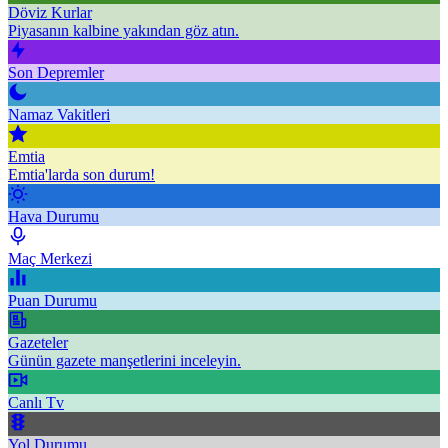
Döviz Kurlar
Piyasanın kalbine yakından göz atın.
Son Depremler
Namaz Vakitleri
Emtia
Emtia'larda son durum!
Hava Durumu
Maç Merkezi
Puan Durumu
Gazeteler
Günün gazete manşetlerini inceleyin.
Canlı Tv
Yol Durumu