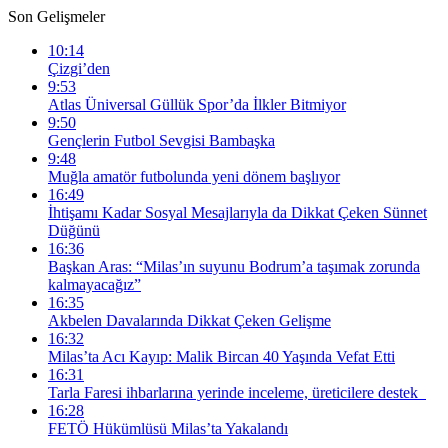
Son Gelişmeler
10:14
Çizgi’den
9:53
Atlas Üniversal Güllük Spor’da İlkler Bitmiyor
9:50
Gençlerin Futbol Sevgisi Bambaşka
9:48
Muğla amatör futbolunda yeni dönem başlıyor
16:49
İhtişamı Kadar Sosyal Mesajlarıyla da Dikkat Çeken Sünnet
Düğünü
16:36
Başkan Aras: “Milas’ın suyunu Bodrum’a taşımak zorunda
kalmayacağız”
16:35
Akbelen Davalarında Dikkat Çeken Gelişme
16:32
Milas’ta Acı Kayıp: Malik Bircan 40 Yaşında Vefat Etti
16:31
Tarla Faresi ihbarlarına yerinde inceleme, üreticilere destek
16:28
FETÖ Hükümlüsü Milas’ta Yakalandı