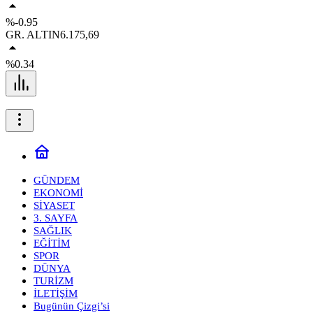
%-0.95
GR. ALTIN
6.175,69
%0.34
GÜNDEM
EKONOMİ
SİYASET
3. SAYFA
SAĞLIK
EĞİTİM
SPOR
DÜNYA
TURİZM
İLETİŞİM
Bugünün Çizgi’si