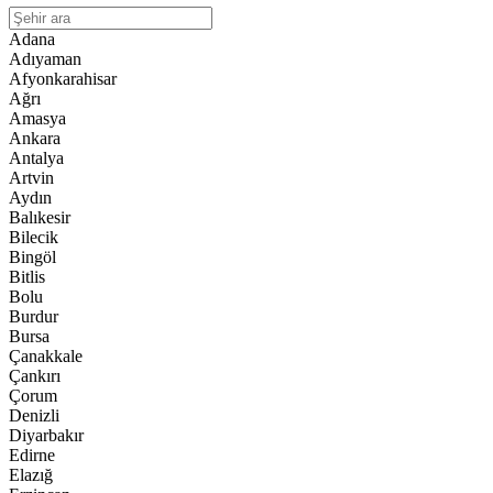
Adana
Adıyaman
Afyonkarahisar
Ağrı
Amasya
Ankara
Antalya
Artvin
Aydın
Balıkesir
Bilecik
Bingöl
Bitlis
Bolu
Burdur
Bursa
Çanakkale
Çankırı
Çorum
Denizli
Diyarbakır
Edirne
Elazığ