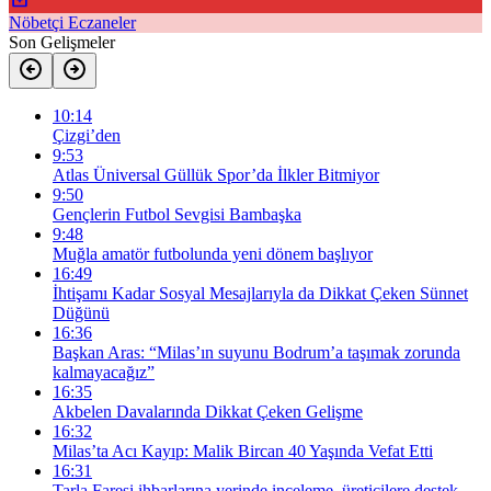
Nöbetçi Eczaneler
Son Gelişmeler
10:14
Çizgi’den
9:53
Atlas Üniversal Güllük Spor’da İlkler Bitmiyor
9:50
Gençlerin Futbol Sevgisi Bambaşka
9:48
Muğla amatör futbolunda yeni dönem başlıyor
16:49
İhtişamı Kadar Sosyal Mesajlarıyla da Dikkat Çeken Sünnet
Düğünü
16:36
Başkan Aras: “Milas’ın suyunu Bodrum’a taşımak zorunda
kalmayacağız”
16:35
Akbelen Davalarında Dikkat Çeken Gelişme
16:32
Milas’ta Acı Kayıp: Malik Bircan 40 Yaşında Vefat Etti
16:31
Tarla Faresi ihbarlarına yerinde inceleme, üreticilere destek