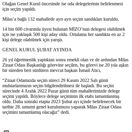
Olağan Genel Kurul öncesinde ise oda delegelerinin belirlenmesi
için seçim yapıldı.
Milas’a bağlı 132 mahallede ayrı ayrı seçim sandıkları kuruldu.
14 bin 600 civarında üyesi bulunan MİZO’nun delegesi olabilmek
için ise yaklaşık 500 kişi aday oldu. Ortalama her sandıkta en az 2
kişi delege olabilmek için yarıştı.
GENEL KURUL ŞUBAT AYINDA
26 yıl öğretmenlik yaptıktan sonra emekli olan ve de ardından Milas
Ziraat Odası Başkanlığı görevine seçilen, bu görevi ise 20 yıla aşkın
bir süreden beri sürdüren mevcut başkan İsmail Atıcı,
“Ziraat Odamızda seçim süreci 29 Kasım 2022 Salı günü
muhtarlarımızın seçim bilgilendirilmesi ile başladı. Bu seçim
sürecinde 4 Aralık 2022 Pazar günü tüm mahallerimizde delege
seçimi yapıldı. Böylece delege seçiminin ilk etabı tamamlanmış
oldu. Daha sonraki etapta 2023 Şubat ayı içinde belirlenecek bir
tarihte 28. umumi genel kurulumuzu yaparak Milas Ziraat Odası
seçimini tamamlamış olacağız” dedi.