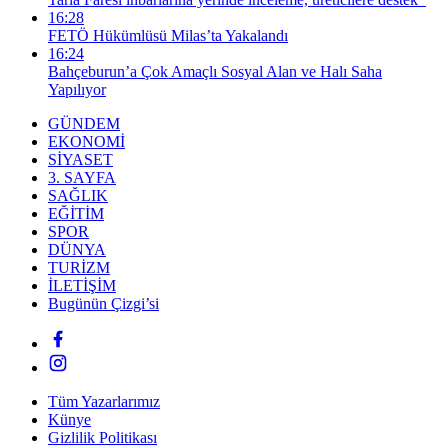
16:28
FETÖ Hükümlüsü Milas’ta Yakalandı
16:24
Bahçeburun’a Çok Amaçlı Sosyal Alan ve Halı Saha
Yapılıyor
GÜNDEM
EKONOMİ
SİYASET
3. SAYFA
SAĞLIK
EĞİTİM
SPOR
DÜNYA
TURİZM
İLETİŞİM
Bugünün Çizgi’si
Tüm Yazarlarımız
Künye
Gizlilik Politikası