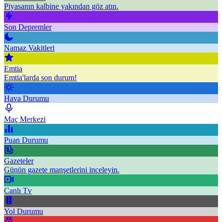
Piyasanın kalbine yakından göz atın.
Son Depremler
Namaz Vakitleri
Emtia
Emtia'larda son durum!
Hava Durumu
Maç Merkezi
Puan Durumu
Gazeteler
Günün gazete manşetlerini inceleyin.
Canlı Tv
Yol Durumu