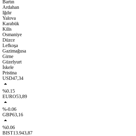
Bartın
Ardahan
Iğdır
Yalova
Karabük
Kilis
Osmaniye
Düzce
Lefkoşa
Gazimağusa
Girne
Güzelyurt
İskele
Pristina
USD
47,34
%0.15
EURO
53,89
%-0.06
GBP
63,16
%0.06
BIST
13.943,87