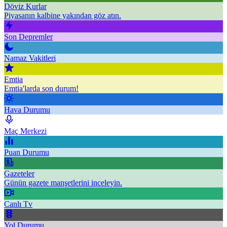
Döviz Kurlar
Piyasanın kalbine yakından göz atın.
Son Depremler
Namaz Vakitleri
Emtia
Emtia'larda son durum!
Hava Durumu
Maç Merkezi
Puan Durumu
Gazeteler
Günün gazete manşetlerini inceleyin.
Canlı Tv
Yol Durumu