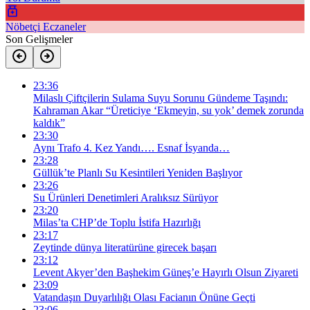
Nöbetçi Eczaneler
Son Gelişmeler
23:36
Milaslı Çiftçilerin Sulama Suyu Sorunu Gündeme Taşındı:
Kahraman Akar “Üreticiye ‘Ekmeyin, su yok’ demek zorunda
kaldık”
23:30
Aynı Trafo 4. Kez Yandı…. Esnaf İsyanda…
23:28
Güllük’te Planlı Su Kesintileri Yeniden Başlıyor
23:26
Su Ürünleri Denetimleri Aralıksız Sürüyor
23:20
Milas’ta CHP’de Toplu İstifa Hazırlığı
23:17
Zeytinde dünya literatürüne girecek başarı
23:12
Levent Akyer’den Başhekim Güneş’e Hayırlı Olsun Ziyareti
23:09
Vatandaşın Duyarlılığı Olası Facianın Önüne Geçti
23:06