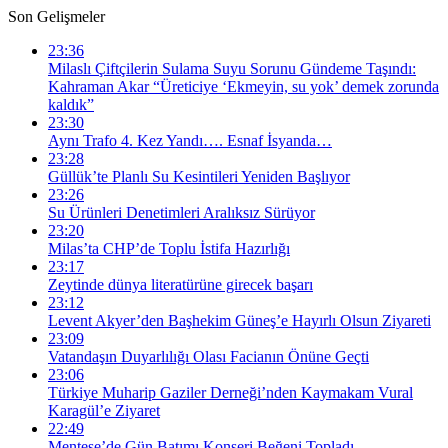
Son Gelişmeler
23:36
Milaslı Çiftçilerin Sulama Suyu Sorunu Gündeme Taşındı:
Kahraman Akar “Üreticiye ‘Ekmeyin, su yok’ demek zorunda
kaldık”
23:30
Aynı Trafo 4. Kez Yandı…. Esnaf İsyanda…
23:28
Güllük’te Planlı Su Kesintileri Yeniden Başlıyor
23:26
Su Ürünleri Denetimleri Aralıksız Sürüyor
23:20
Milas’ta CHP’de Toplu İstifa Hazırlığı
23:17
Zeytinde dünya literatürüne girecek başarı
23:12
Levent Akyer’den Başhekim Güneş’e Hayırlı Olsun Ziyareti
23:09
Vatandaşın Duyarlılığı Olası Facianın Önüne Geçti
23:06
Türkiye Muharip Gaziler Derneği’nden Kaymakam Vural
Karagül’e Ziyaret
22:49
Menteşe’de Gün Batımı Konseri Beğeni Topladı