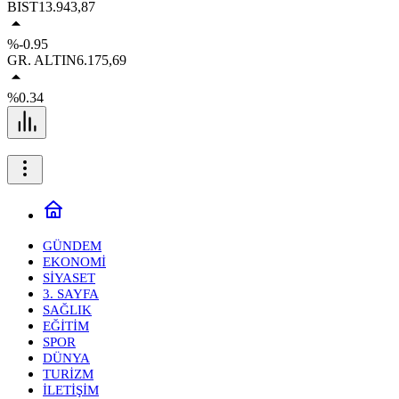
BIST
13.943,87
%-0.95
GR. ALTIN
6.175,69
%0.34
GÜNDEM
EKONOMİ
SİYASET
3. SAYFA
SAĞLIK
EĞİTİM
SPOR
DÜNYA
TURİZM
İLETİŞİM