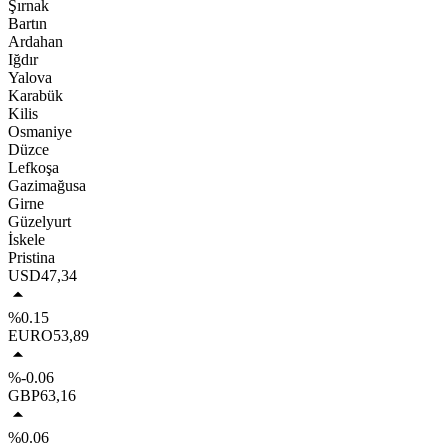
Şırnak
Bartın
Ardahan
Iğdır
Yalova
Karabük
Kilis
Osmaniye
Düzce
Lefkoşa
Gazimağusa
Girne
Güzelyurt
İskele
Pristina
USD
47,34
%0.15
EURO
53,89
%-0.06
GBP
63,16
%0.06