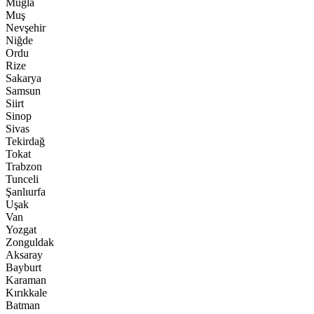
Muğla
Muş
Nevşehir
Niğde
Ordu
Rize
Sakarya
Samsun
Siirt
Sinop
Sivas
Tekirdağ
Tokat
Trabzon
Tunceli
Şanlıurfa
Uşak
Van
Yozgat
Zonguldak
Aksaray
Bayburt
Karaman
Kırıkkale
Batman