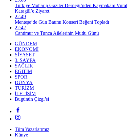
Türkiye Muharip Gaziler Derneği’nden Kaymakam Vural
Karagül’e Ziyaret
22:49
Menteşe’de Gün Batımı Konseri Beğeni Topladı
22:42
Cantimur ve Tunca Ailelerinin Mutlu Günü
GÜNDEM
EKONOMİ
SİYASET
3. SAYFA
SAĞLIK
EĞİTİM
SPOR
DÜNYA
TURİZM
İLETİŞİM
Bugünün Çizgi’si
Tüm Yazarlarımız
Künye