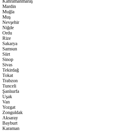
Kahramanmaraş
Mardin
Muğla
Muş
Nevşehir
Niğde
Ordu
Rize
Sakarya
Samsun
Siirt
Sinop
Sivas
Tekirdağ
Tokat
Trabzon
Tunceli
Şanlıurfa
Uşak
Van
Yozgat
Zonguldak
Aksaray
Bayburt
Karaman