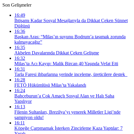
Son Gelişmeler
16:49
İhtişamı Kadar Sosyal Mesajlarıyla da Dikkat Çeken Sünnet
Düğünü
16:36
Başkan Aras: “Milas’ın suyunu Bodrum’a taşımak zorunda
kalmayacağız”
16:35
Akbelen Davalarında Dikkat Çeken Gelişme
16:32
Milas’ta Acı Kayıp: Malik Bircan 40 Yaşında Vefat Etti
16:31
Tarla Faresi ihbarlarına yerinde inceleme, üreticilere destek
16:28
FETÖ Hükümlüsü Milas’ta Yakalandı
16:24
Bahçeburun’a Çok Amaçlı Sosyal Alan ve Halı Saha
Yapılıyor
16:13
Filenin Sultanları, Brezilya’yı yenerek Milletler Ligi’nde
şampiyon oldu!
16:11
Köpeğe Çarpmamak İsterken Zincirleme Kaza Yaptılar: 7
Yaralı