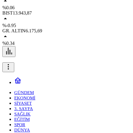
%0.06
BIST
13.943,87
%-0.95
GR. ALTIN
6.175,69
%0.34
GÜNDEM
EKONOMİ
SİYASET
3. SAYFA
SAĞLIK
EĞİTİM
SPOR
DÜNYA