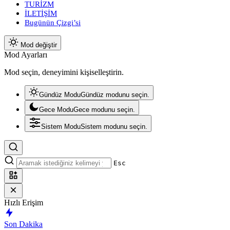
TURİZM
İLETİŞİM
Bugünün Çizgi’si
Mod değiştir
Mod Ayarları
Mod seçin, deneyimini kişiselleştirin.
Gündüz Modu
Gündüz modunu seçin.
Gece Modu
Gece modunu seçin.
Sistem Modu
Sistem modunu seçin.
Esc
Hızlı Erişim
Son Dakika