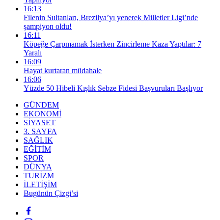
16:13
Filenin Sultanları, Brezilya’yı yenerek Milletler Ligi’nde
şampiyon oldu!
16:11
Köpeğe Çarpmamak İsterken Zincirleme Kaza Yaptılar: 7
Yaralı
16:09
Hayat kurtaran müdahale
16:06
Yüzde 50 Hibeli Kışlık Sebze Fidesi Başvuruları Başlıyor
GÜNDEM
EKONOMİ
SİYASET
3. SAYFA
SAĞLIK
EĞİTİM
SPOR
DÜNYA
TURİZM
İLETİŞİM
Bugünün Çizgi’si