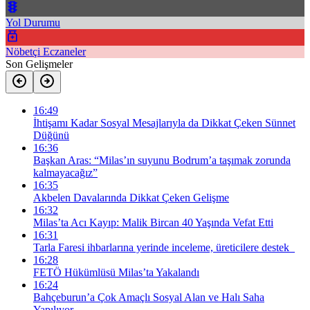
Yol Durumu
Nöbetçi Eczaneler
Son Gelişmeler
16:49
İhtişamı Kadar Sosyal Mesajlarıyla da Dikkat Çeken Sünnet
Düğünü
16:36
Başkan Aras: “Milas’ın suyunu Bodrum’a taşımak zorunda
kalmayacağız”
16:35
Akbelen Davalarında Dikkat Çeken Gelişme
16:32
Milas’ta Acı Kayıp: Malik Bircan 40 Yaşında Vefat Etti
16:31
Tarla Faresi ihbarlarına yerinde inceleme, üreticilere destek
16:28
FETÖ Hükümlüsü Milas’ta Yakalandı
16:24
Bahçeburun’a Çok Amaçlı Sosyal Alan ve Halı Saha
Yapılıyor