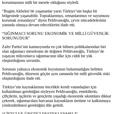
korunmasının milli bir mesele olduğunu söyledi.
“Bugün Akbelen’de yaşananlar yarın Türkiye’nin başka bir
bölgesinde yaşanabilir. Topraklarımızı, ormanlarımızı ve suyumuzu
korumak zorundayız” diyen Pehlivanoğlu, çevre mücadelelerinin
yanında olmaya devam edeceklerini ifade etti.
“SIĞINMACI SORUNU EKONOMİK VE MİLLİ GÜVENLİK
SORUNUDUR”
Zafer Partisi’nin kamuoyunda en çok bilinen politikalarından biri
olan sığınmacı meselesine de değinen Pehlivanoğlu, Türkiye’de
yaşayan milyonlarca sığınmacının ülke için ciddi bir yük
oluşturduğunu savundu.
Sorunun yalnızca ekonomik boyutunun bulunmadığını belirten
Pehlivanoğlu, düzensiz göçün aynı zamanda bir milli güvenlik riski
oluşturduğunu ifade etti.
Türkiye’nin kaynaklarının öncelikle kendi vatandaşları için
kullanılması gerektiğini söyleyen Pehlivanoğlu, emeklilerin,
çiftçilerin, işçilerin ve gençlerin yaşadığı ekonomik sıkıntılara dikkat
çekerek, sığınmacılara harcanan kaynakların üretime ve kalkınmaya
yönlendirilmesi gerektiğini dile getirdi.
“ÇİFTÇİ VE ÜRETİCİ DESTEKLENMELİ”