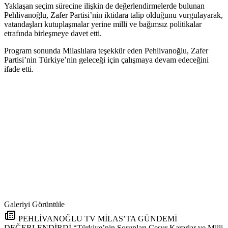
Yaklaşan seçim sürecine ilişkin de değerlendirmelerde bulunan
Pehlivanoğlu, Zafer Partisi’nin iktidara talip olduğunu vurgulayarak,
vatandaşları kutuplaşmalar yerine milli ve bağımsız politikalar
etrafında birleşmeye davet etti.
Program sonunda Milaslılara teşekkür eden Pehlivanoğlu, Zafer
Partisi’nin Türkiye’nin geleceği için çalışmaya devam edeceğini
ifade etti.
Galeriyi Görüntüle
PEHLİVANOĞLU TV MİLAS’TA GÜNDEMİ
DEĞERLENDİRDİ “Türkiye’nin Sorunları Cesur Kararlar ve Milli