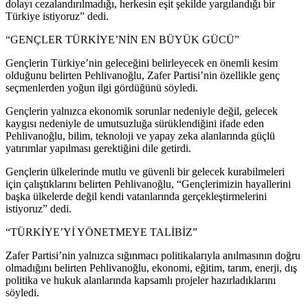
dolayı cezalandırılmadığı, herkesin eşit şekilde yargılandığı bir
Türkiye istiyoruz” dedi.
“GENÇLER TÜRKİYE’NİN EN BÜYÜK GÜCÜ”
Gençlerin Türkiye’nin geleceğini belirleyecek en önemli kesim
olduğunu belirten Pehlivanoğlu, Zafer Partisi’nin özellikle genç
seçmenlerden yoğun ilgi gördüğünü söyledi.
Gençlerin yalnızca ekonomik sorunlar nedeniyle değil, gelecek
kaygısı nedeniyle de umutsuzluğa sürüklendiğini ifade eden
Pehlivanoğlu, bilim, teknoloji ve yapay zeka alanlarında güçlü
yatırımlar yapılması gerektiğini dile getirdi.
Gençlerin ülkelerinde mutlu ve güvenli bir gelecek kurabilmeleri
için çalıştıklarını belirten Pehlivanoğlu, “Gençlerimizin hayallerini
başka ülkelerde değil kendi vatanlarında gerçekleştirmelerini
istiyoruz” dedi.
“TÜRKİYE’Yİ YÖNETMEYE TALİBİZ”
Zafer Partisi’nin yalnızca sığınmacı politikalarıyla anılmasının doğru
olmadığını belirten Pehlivanoğlu, ekonomi, eğitim, tarım, enerji, dış
politika ve hukuk alanlarında kapsamlı projeler hazırladıklarını
söyledi.