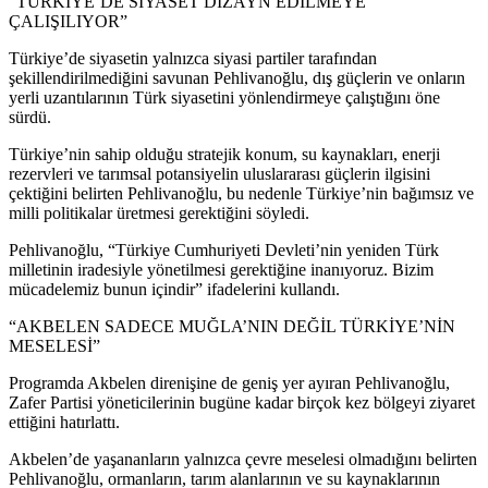
“TÜRKİYE’DE SİYASET DİZAYN EDİLMEYE
ÇALIŞILIYOR”
Türkiye’de siyasetin yalnızca siyasi partiler tarafından
şekillendirilmediğini savunan Pehlivanoğlu, dış güçlerin ve onların
yerli uzantılarının Türk siyasetini yönlendirmeye çalıştığını öne
sürdü.
Türkiye’nin sahip olduğu stratejik konum, su kaynakları, enerji
rezervleri ve tarımsal potansiyelin uluslararası güçlerin ilgisini
çektiğini belirten Pehlivanoğlu, bu nedenle Türkiye’nin bağımsız ve
milli politikalar üretmesi gerektiğini söyledi.
Pehlivanoğlu, “Türkiye Cumhuriyeti Devleti’nin yeniden Türk
milletinin iradesiyle yönetilmesi gerektiğine inanıyoruz. Bizim
mücadelemiz bunun içindir” ifadelerini kullandı.
“AKBELEN SADECE MUĞLA’NIN DEĞİL TÜRKİYE’NİN
MESELESİ”
Programda Akbelen direnişine de geniş yer ayıran Pehlivanoğlu,
Zafer Partisi yöneticilerinin bugüne kadar birçok kez bölgeyi ziyaret
ettiğini hatırlattı.
Akbelen’de yaşananların yalnızca çevre meselesi olmadığını belirten
Pehlivanoğlu, ormanların, tarım alanlarının ve su kaynaklarının