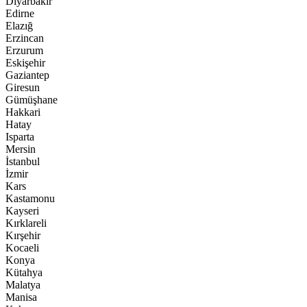
Diyarbakır
Edirne
Elazığ
Erzincan
Erzurum
Eskişehir
Gaziantep
Giresun
Gümüşhane
Hakkari
Hatay
Isparta
Mersin
İstanbul
İzmir
Kars
Kastamonu
Kayseri
Kırklareli
Kırşehir
Kocaeli
Konya
Kütahya
Malatya
Manisa