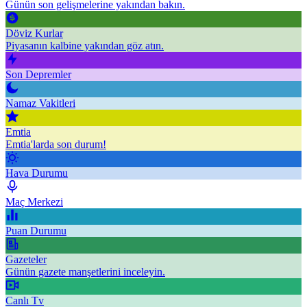
Günün son gelişmelerine yakından bakın.
Döviz Kurlar
Piyasanın kalbine yakından göz atın.
Son Depremler
Namaz Vakitleri
Emtia
Emtia'larda son durum!
Hava Durumu
Maç Merkezi
Puan Durumu
Gazeteler
Günün gazete manşetlerini inceleyin.
Canlı Tv