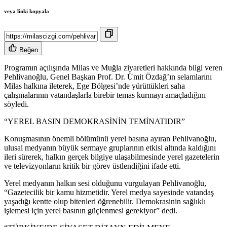
veya linki kopyala
Beğen
Programın açılışında Milas ve Muğla ziyaretleri hakkında bilgi veren
Pehlivanoğlu, Genel Başkan Prof. Dr. Ümit Özdağ’ın selamlarını
Milas halkına ileterek, Ege Bölgesi’nde yürüttükleri saha
çalışmalarının vatandaşlarla birebir temas kurmayı amaçladığını
söyledi.
“YEREL BASIN DEMOKRASİNİN TEMİNATIDIR”
Konuşmasının önemli bölümünü yerel basına ayıran Pehlivanoğlu,
ulusal medyanın büyük sermaye gruplarının etkisi altında kaldığını
ileri sürerek, halkın gerçek bilgiye ulaşabilmesinde yerel gazetelerin
ve televizyonların kritik bir görev üstlendiğini ifade etti.
Yerel medyanın halkın sesi olduğunu vurgulayan Pehlivanoğlu,
“Gazetecilik bir kamu hizmetidir. Yerel medya sayesinde vatandaş
yaşadığı kentte olup bitenleri öğrenebilir. Demokrasinin sağlıklı
işlemesi için yerel basının güçlenmesi gerekiyor” dedi.