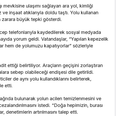
 mevkisine ulaşımı sağlayan ara yol, kimliği
 ve inşaat atıklarıyla doldu taştı. Yolu kullanan
 zarara büyük tepki gösterdi.
n cep telefonlarıyla kaydedilerek sosyal medyada
sayıda yorum geldi. Vatandaşlar, “Yapılan kepezelik
rlar hem de yolumuzu kapatıyorlar” sözleriyle
it ettiği belirtiliyor. Araçların geçişini zorlaştıran
alara sebep olabileceği endişesi dile getirildi.
iciler de aynı yolu kullandıklarını belirterek,
e etti.
 çağrıda bulunarak yolun acilen temizlenmesini ve
cezalandırılmasını istedi. “Doğa hepimizin, burası
 denetimlerin artırılmasını talep etti.