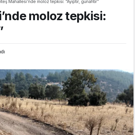
teş Mahallesi’nde moloz tepkisi: “Ayıptır, günahtır”
’nde moloz tepkisi:
”
ndı