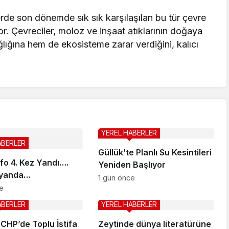
erde son dönemde sık sık karşılaşılan bu tür çevre
üyor. Çevreciler, moloz ve inşaat atıklarının doğaya
ğlığına hem de ekosisteme zarar verdiğini, kalıcı
YEREL HABERLER
ABERLER
Güllük’te Planlı Su Kesintileri
fo 4. Kez Yandı….
Yeniden Başlıyor
syanda…
1 gün önce
e
ABERLER
YEREL HABERLER
 CHP’de Toplu İstifa
Zeytinde dünya literatürüne