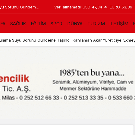
 Suyu Sorunu Gündeme
Veri alınamadı!
USD
47,34
EURO
53,89
eticiye ‘Ekmeyin, su
YFA
SAĞLIK
EĞİTİM
SPOR
DÜNYA
TURİZM
İLETİŞİM
B
in Sulama Suyu Sorunu Gündeme Taşındı: Kahraman Akar “Üreticiye ‘Ekmey