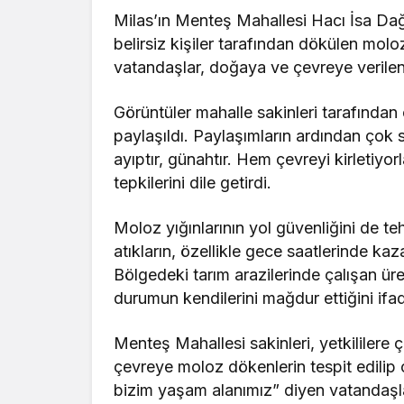
Milas’ın Menteş Mahallesi Hacı İsa Dağı
belirsiz kişiler tarafından dökülen moloz
vatandaşlar, doğaya ve çevreye verilen
Görüntüler mahalle sakinleri tarafında
paylaşıldı. Paylaşımların ardından çok 
ayıptır, günahtır. Hem çevreyi kirletiyo
tepkilerini dile getirdi.
Moloz yığınlarının yol güvenliğini de tehd
atıkların, özellikle gece saatlerinde kaz
Bölgedeki tarım arazilerinde çalışan üret
durumun kendilerini mağdur ettiğini ifad
Menteş Mahallesi sakinleri, yetkililere
çevreye moloz dökenlerin tespit edilip 
bizim yaşam alanımız” diyen vatandaşlar,