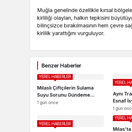
Muğla genelinde özellikle kırsal bölgel
kirliliği olayları, halkın tepkisini büyüt
bilinçsizce bırakılmasının hem çevre sa
kirlilik yarattığını vurguluyor.
Benzer Haberler
YEREL HABERLER
YEREL H
Milaslı Çiftçilerin Sulama
Aynı Tra
Suyu Sorunu Gündeme
Esnaf İ
Taşındı: Kahraman Akar
1 gün önce
1 gün önc
“Üreticiye ‘Ekmeyin, su yok’
demek zorunda kaldık”
YEREL H
YEREL HABERLER
Milas’ta