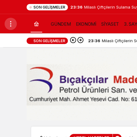
23:36
Milaslı Çiftçilerin Sulama
SON GELIŞMELER
Taşındı: Kahraman Akar “Ür
GÜNDEM
EKONOMİ
SİYASET
3. SA
yok’ demek zorunda kaldık”
23:36
Milaslı Çiftçiler
SON GELIŞMELER