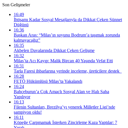
Son Gelişmeler
16:49
İhtişamı Kadar Sosyal Mesajlarıyla da Dikkat Çeken Sünnet
Düğünü
16:36
Başkan Aras: “Milas’ın suyunu Bodrum’a taşımak zorunda
kalmayacağız”
16:35
Akbelen Davalarında Dikkat Çeken Gelişme
16:32
Milas’ta Acı Kayıp: Malik Bircan 40 Yaşında Vefat Etti
16:31
Tarla Faresi ihbarlarına yerinde inceleme, üreticilere destek
16:28
FETÖ Hükümlüsü Milas’ta Yakalandı
16:24
Bahçeburun’a Çok Amaçlı Sosyal Alan ve Halı Saha
Yapılıyor
16:13
Filenin Sultanları, Brezilya’yı yenerek Milletler Ligi’nde
şampiyon oldu!
16:11
Köpeğe Çarpmamak İsterken Zincirleme Kaza Yaptılar: 7
Yaralı