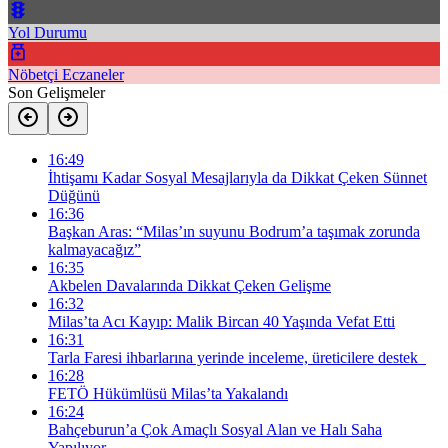
Yol Durumu
Nöbetçi Eczaneler
Son Gelişmeler
16:49
İhtişamı Kadar Sosyal Mesajlarıyla da Dikkat Çeken Sünnet
Düğünü
16:36
Başkan Aras: “Milas’ın suyunu Bodrum’a taşımak zorunda
kalmayacağız”
16:35
Akbelen Davalarında Dikkat Çeken Gelişme
16:32
Milas’ta Acı Kayıp: Malik Bircan 40 Yaşında Vefat Etti
16:31
Tarla Faresi ihbarlarına yerinde inceleme, üreticilere destek
16:28
FETÖ Hükümlüsü Milas’ta Yakalandı
16:24
Bahçeburun’a Çok Amaçlı Sosyal Alan ve Halı Saha
Yapılıyor