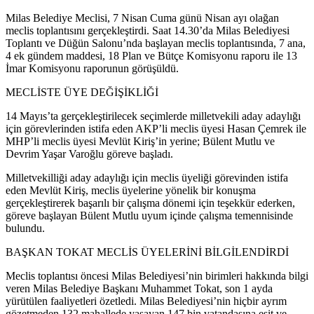
Milas Belediye Meclisi, 7 Nisan Cuma günü Nisan ayı olağan
meclis toplantısını gerçekleştirdi. Saat 14.30’da Milas Belediyesi
Toplantı ve Düğün Salonu’nda başlayan meclis toplantısında, 7 ana,
4 ek gündem maddesi, 18 Plan ve Bütçe Komisyonu raporu ile 13
İmar Komisyonu raporunun görüşüldü.
MECLİSTE ÜYE DEĞİŞİKLİĞİ
14 Mayıs’ta gerçekleştirilecek seçimlerde milletvekili aday adaylığı
için görevlerinden istifa eden AKP’li meclis üyesi Hasan Çemrek ile
MHP’li meclis üyesi Mevlüt Kiriş’in yerine; Bülent Mutlu ve
Devrim Yaşar Varoğlu göreve başladı.
Milletvekilliği aday adaylığı için meclis üyeliği görevinden istifa
eden Mevlüt Kiriş, meclis üyelerine yönelik bir konuşma
gerçekleştirerek başarılı bir çalışma dönemi için teşekkür ederken,
göreve başlayan Bülent Mutlu uyum içinde çalışma temennisinde
bulundu.
BAŞKAN TOKAT MECLİS ÜYELERİNİ BİLGİLENDİRDİ
Meclis toplantısı öncesi Milas Belediyesi’nin birimleri hakkında bilgi
veren Milas Belediye Başkanı Muhammet Tokat, son 1 ayda
yürütülen faaliyetleri özetledi. Milas Belediyesi’nin hiçbir ayrım
gözetmeden 132 mahallede yaşayan 147 bin vatandaşına eşit ve