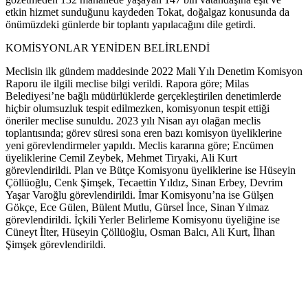
etkin hizmet sunduğunu kaydeden Tokat, doğalgaz konusunda da
önümüzdeki günlerde bir toplantı yapılacağını dile getirdi.
KOMİSYONLAR YENİDEN BELİRLENDİ
Meclisin ilk gündem maddesinde 2022 Mali Yılı Denetim Komisyon
Raporu ile ilgili meclise bilgi verildi. Rapora göre; Milas
Belediyesi’ne bağlı müdürlüklerde gerçekleştirilen denetimlerde
hiçbir olumsuzluk tespit edilmezken, komisyonun tespit ettiği
öneriler meclise sunuldu. 2023 yılı Nisan ayı olağan meclis
toplantısında; görev süresi sona eren bazı komisyon üyeliklerine
yeni görevlendirmeler yapıldı. Meclis kararına göre; Encümen
üyeliklerine Cemil Zeybek, Mehmet Tiryaki, Ali Kurt
görevlendirildi. Plan ve Bütçe Komisyonu üyeliklerine ise Hüseyin
Çöllüoğlu, Cenk Şimşek, Tecaettin Yıldız, Sinan Erbey, Devrim
Yaşar Varoğlu görevlendirildi. İmar Komisyonu’na ise Gülşen
Gökçe, Ece Gülen, Bülent Mutlu, Gürsel İnce, Sinan Yılmaz
görevlendirildi. İçkili Yerler Belirleme Komisyonu üyeliğine ise
Cüneyt İlter, Hüseyin Çöllüoğlu, Osman Balcı, Ali Kurt, İlhan
Şimşek görevlendirildi.