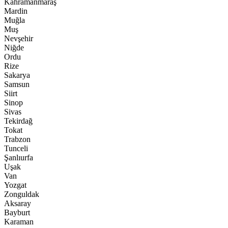
Kahramanmaraş
Mardin
Muğla
Muş
Nevşehir
Niğde
Ordu
Rize
Sakarya
Samsun
Siirt
Sinop
Sivas
Tekirdağ
Tokat
Trabzon
Tunceli
Şanlıurfa
Uşak
Van
Yozgat
Zonguldak
Aksaray
Bayburt
Karaman