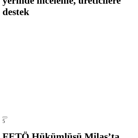
yerinde inceleme, üreticilere
destek
5
FETÖ Hükümlüsü Milas’ta