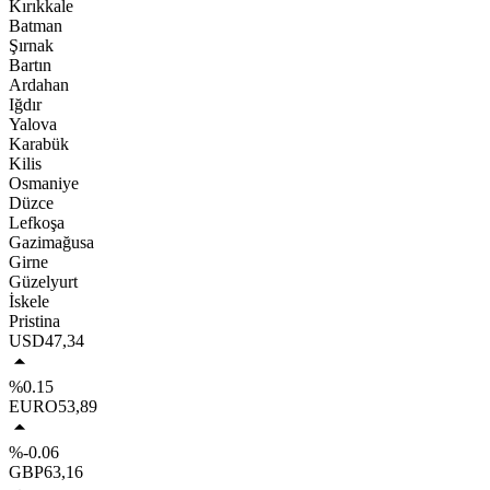
Kırıkkale
Batman
Şırnak
Bartın
Ardahan
Iğdır
Yalova
Karabük
Kilis
Osmaniye
Düzce
Lefkoşa
Gazimağusa
Girne
Güzelyurt
İskele
Pristina
USD
47,34
%0.15
EURO
53,89
%-0.06
GBP
63,16