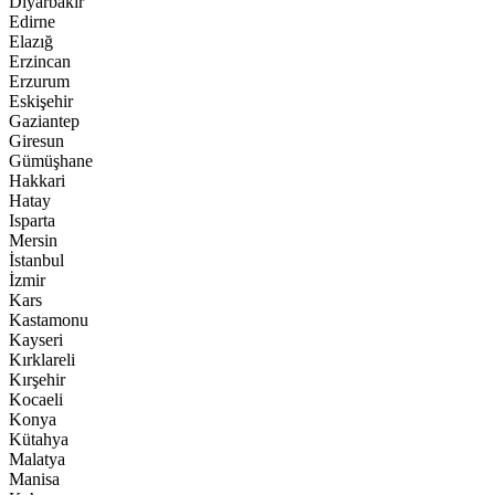
Diyarbakır
Edirne
Elazığ
Erzincan
Erzurum
Eskişehir
Gaziantep
Giresun
Gümüşhane
Hakkari
Hatay
Isparta
Mersin
İstanbul
İzmir
Kars
Kastamonu
Kayseri
Kırklareli
Kırşehir
Kocaeli
Konya
Kütahya
Malatya
Manisa