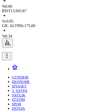
%0.06
BIST
13.943,87
%-0.95
GR. ALTIN
6.175,69
%0.34
GÜNDEM
EKONOMİ
SİYASET
3. SAYFA
SAĞLIK
EĞİTİM
SPOR
DÜNYA