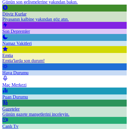
Günün son gelişmelerine yakından bakın.
Döviz Kurlar
Piyasanın kalbine yakından göz atın.
Son Depremler
Namaz Vakitleri
Emtia
Emtia'larda son durum!
Hava Durumu
Maç Merkezi
Puan Durumu
Gazeteler
Günün gazete manşetlerini inceleyin.
Canlı Tv