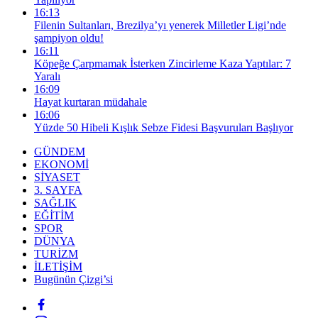
16:13
Filenin Sultanları, Brezilya’yı yenerek Milletler Ligi’nde
şampiyon oldu!
16:11
Köpeğe Çarpmamak İsterken Zincirleme Kaza Yaptılar: 7
Yaralı
16:09
Hayat kurtaran müdahale
16:06
Yüzde 50 Hibeli Kışlık Sebze Fidesi Başvuruları Başlıyor
GÜNDEM
EKONOMİ
SİYASET
3. SAYFA
SAĞLIK
EĞİTİM
SPOR
DÜNYA
TURİZM
İLETİŞİM
Bugünün Çizgi’si