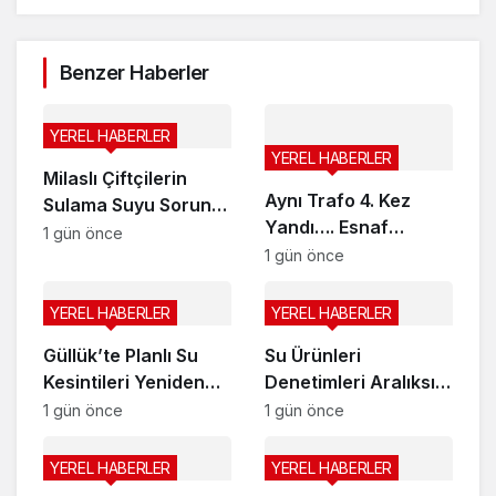
Benzer Haberler
YEREL HABERLER
YEREL HABERLER
Milaslı Çiftçilerin
Aynı Trafo 4. Kez
Sulama Suyu Sorunu
Yandı…. Esnaf
Gündeme Taşındı:
1 gün önce
İsyanda…
1 gün önce
Kahraman Akar
“Üreticiye ‘Ekmeyin,
su yok’ demek
YEREL HABERLER
YEREL HABERLER
zorunda kaldık”
Güllük’te Planlı Su
Su Ürünleri
Kesintileri Yeniden
Denetimleri Aralıksız
Başlıyor
Sürüyor
1 gün önce
1 gün önce
YEREL HABERLER
YEREL HABERLER