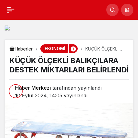
KÜÇÜK ÖLÇEKLİ
Paylaş
BALIKÇILARA DESTEK
MİKTARLARI BELİRLENDİ
EKONOMİ
Haberler
KÜÇÜK ÖLÇEKLİ
BALIKÇILARA
KÜÇÜK ÖLÇEKLİ BALIKÇILARA
DESTEK
MİKTARLARI
DESTEK MİKTARLARI BELİRLENDİ
BELİRLENDİ
Haber Merkezi
tarafından yayınlandı
10 Eylül 2024, 14:05
yayınlandı