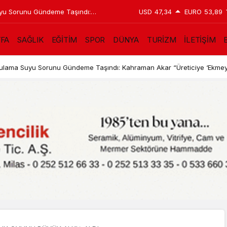
Suyu Sorunu Gündeme Taşındı:
USD
47,34
EURO
53,89
‘Ekmeyin, su yok’ demek zorunda
YFA
SAĞLIK
EĞİTİM
SPOR
DÜNYA
TURİZM
İLETİŞİM
B
in Sulama Suyu Sorunu Gündeme Taşındı: Kahraman Akar “Üreticiye ‘Ekmey