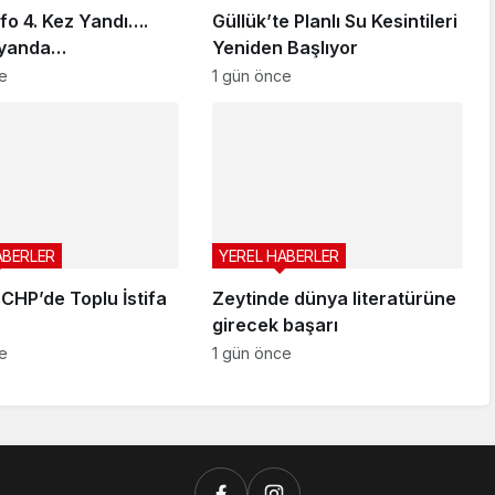
fo 4. Kez Yandı….
Güllük’te Planlı Su Kesintileri
syanda…
Yeniden Başlıyor
e
1 gün önce
ABERLER
YEREL HABERLER
 CHP’de Toplu İstifa
Zeytinde dünya literatürüne
girecek başarı
e
1 gün önce