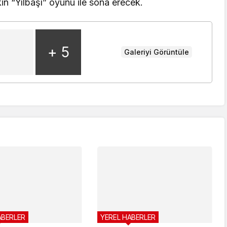
n “Yılbaşı” oyunu ile sona erecek.
+ 5
Galeriyi Görüntüle
ABERLER
YEREL HABERLER