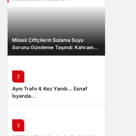
Milaslı Çiftçilerin Sulama Suyu
Sorunu Gündeme Taşındı: Kahraman
Akar “Üreticiye ‘Ekmeyin, su yok’
demek zorunda kaldık”
2
Aynı Trafo 4. Kez Yandı…. Esnaf
İsyanda…
3