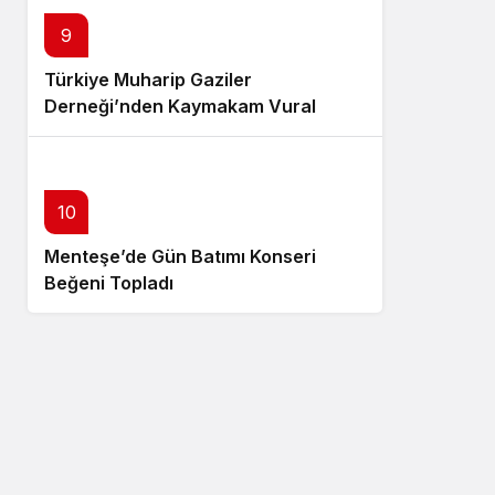
9
Türkiye Muharip Gaziler
Derneği’nden Kaymakam Vural
Karagül’e Ziyaret
10
Menteşe’de Gün Batımı Konseri
Beğeni Topladı