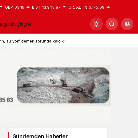
GBP
63,16
BIST
13.943,87
GR. ALTIN
6.175,69
ugünün Çizgi’si
Mod
değiştir
in, su yok’ demek zorunda kaldık”
Gündüz Modu
Gündüz modunu seçin.
Gece Modu
Gece modunu seçin.
Sistem Modu
Sistem modunu seçin.
Gündemden Haberler