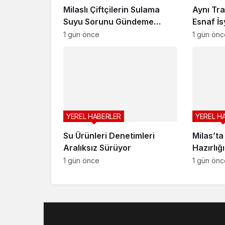
Milaslı Çiftçilerin Sulama
Aynı Tra
Suyu Sorunu Gündeme
Esnaf İ
Taşındı: Kahraman Akar
1 gün önce
1 gün önc
“Üreticiye ‘Ekmeyin, su yok’
demek zorunda kaldık”
YEREL HABERLER
YEREL H
Su Ürünleri Denetimleri
Milas’ta
Aralıksız Sürüyor
Hazırlığı
1 gün önce
1 gün önc