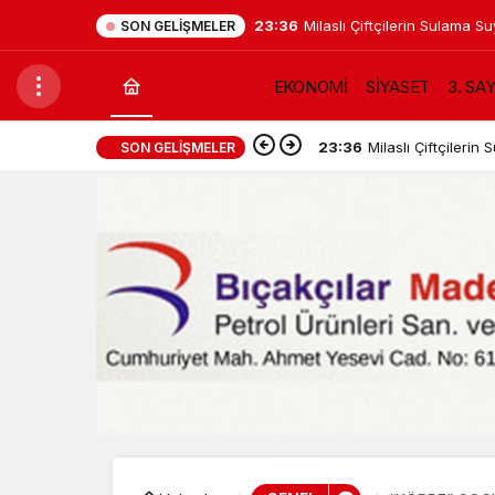
23:36
Milaslı Çiftçilerin Sulama 
SON GELIŞMELER
Kahraman Akar “Üreticiye 
GÜNDEM
EKONOMİ
SİYASET
3. SA
kaldık”
23:36
Milaslı Çiftçiler
SON GELIŞMELER