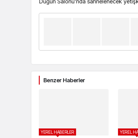
Düğün Salonu’nda sahnelenecek yetişki
Benzer Haberler
YEREL HABERLER
YEREL H