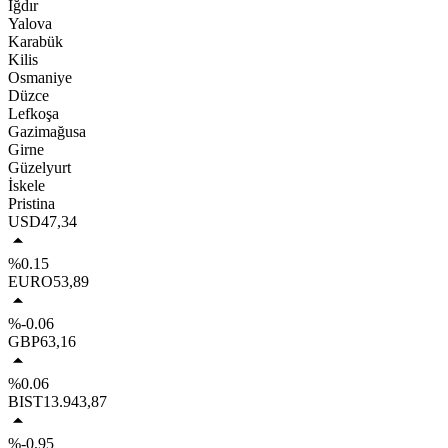
Iğdır
Yalova
Karabük
Kilis
Osmaniye
Düzce
Lefkoşa
Gazimağusa
Girne
Güzelyurt
İskele
Pristina
USD
47,34
%0.15
EURO
53,89
%-0.06
GBP
63,16
%0.06
BIST
13.943,87
%-0.95