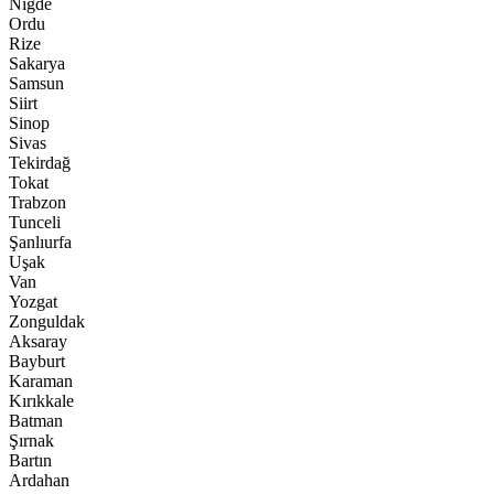
Niğde
Ordu
Rize
Sakarya
Samsun
Siirt
Sinop
Sivas
Tekirdağ
Tokat
Trabzon
Tunceli
Şanlıurfa
Uşak
Van
Yozgat
Zonguldak
Aksaray
Bayburt
Karaman
Kırıkkale
Batman
Şırnak
Bartın
Ardahan