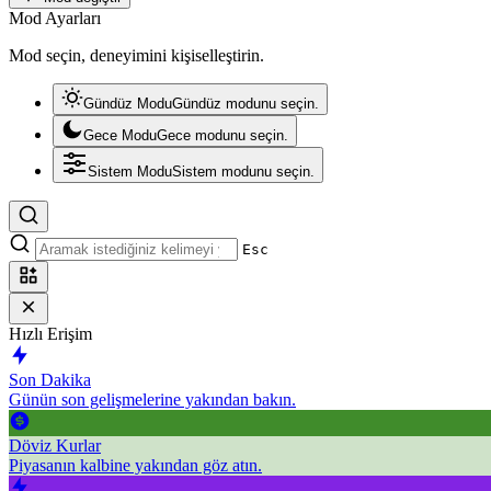
Mod Ayarları
Mod seçin, deneyimini kişiselleştirin.
Gündüz Modu
Gündüz modunu seçin.
Gece Modu
Gece modunu seçin.
Sistem Modu
Sistem modunu seçin.
Esc
Hızlı Erişim
Son Dakika
Günün son gelişmelerine yakından bakın.
Döviz Kurlar
Piyasanın kalbine yakından göz atın.