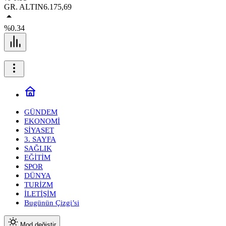
GR. ALTIN
6.175,69
%0.34
GÜNDEM
EKONOMİ
SİYASET
3. SAYFA
SAĞLIK
EĞİTİM
SPOR
DÜNYA
TURİZM
İLETİŞİM
Bugünün Çizgi’si
Mod değiştir