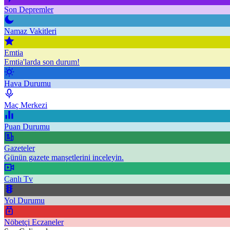
Son Depremler
Namaz Vakitleri
Emtia
Emtia'larda son durum!
Hava Durumu
Maç Merkezi
Puan Durumu
Gazeteler
Günün gazete manşetlerini inceleyin.
Canlı Tv
Yol Durumu
Nöbetçi Eczaneler