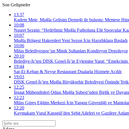
Son Gelişmeler
13:37
Kadem Mete, Muğla Gelişim Derneği ile buluştu: Menteşe Hipo
10:08
Nusret Sezgin: “Hedefimiz Muğla Futboluna Elit Sporcular K
10:07
Muğla Bölgesi Hakemleri Yeni Sezon İçin Hazırlıklara Başladı
10:06
Milas Belediyespor’un Minik Sultanları Kondisyon Depoluyor
20:10
Belediye-İş’ten DİSK Genel-İş’in Eylemine Yanıt: “Emekçinin
19:44
Sar-Et Kebap & Neyse Restaurant Dualarla Hizmete Açıldı
19:03
DİSK Genel-İş’ten Muğla Büyükşehir Belediyesi Önünde Yetki
12:25
İnşaat Mühendisleri Odası Muğla Şubesi’nden Birlik ve Daya
12:23
Milas Güreş Eğitim Merkezi İçin Yangın Güvenliği ve Mantolam
12:20
Kaymakam Vural Karagül’den Şehit Aileleri ve Gazilere Anlaml
Adana