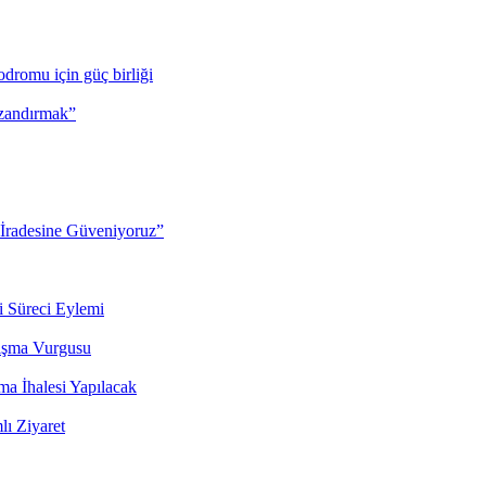
dromu için güç birliği
azandırmak”
 İradesine Güveniyoruz”
 Süreci Eylemi
nışma Vurgusu
a İhalesi Yapılacak
ı Ziyaret