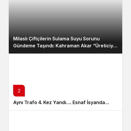
Milaslı Çiftçilerin Sulama Suyu Sorunu
Gündeme Taşındı: Kahraman Akar “Üreticiye
‘Ekmeyin, su yok’ demek zorunda kaldık”
2
Aynı Trafo 4. Kez Yandı…. Esnaf İsyanda…