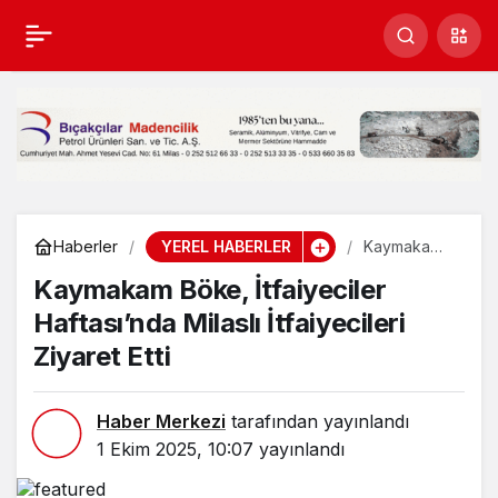
Kaymakam Böke,
Paylaş
İtfaiyeciler Haftası’nda
Milaslı İtfaiyecileri
Ziyaret Etti
YEREL HABERLER
Haberler
Kaymakam
Böke,
Kaymakam Böke, İtfaiyeciler
İtfaiyeciler
Haftası’nda
Haftası’nda Milaslı İtfaiyecileri
Milaslı
İtfaiyecileri
Ziyaret Etti
Ziyaret Etti
Haber Merkezi
tarafından yayınlandı
1 Ekim 2025, 10:07
yayınlandı