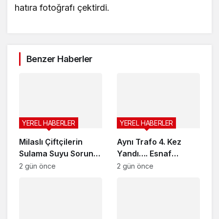
hatıra fotoğrafı çektirdi.
Benzer Haberler
YEREL HABERLER
YEREL HABERLER
Milaslı Çiftçilerin
Aynı Trafo 4. Kez
Sulama Suyu Sorunu
Yandı…. Esnaf
Gündeme Taşındı:
İsyanda…
2 gün önce
2 gün önce
Kahraman Akar
“Üreticiye ‘Ekmeyin,
su yok’ demek
zorunda kaldık”