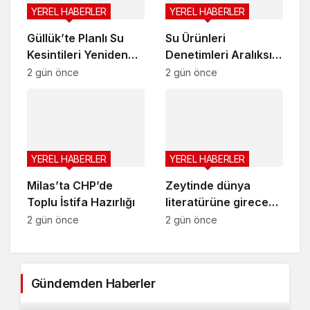
YEREL HABERLER
YEREL HABERLER
Güllük’te Planlı Su
Su Ürünleri
Kesintileri Yeniden
Denetimleri Aralıksız
Başlıyor
Sürüyor
2 gün önce
2 gün önce
YEREL HABERLER
YEREL HABERLER
Milas’ta CHP’de
Zeytinde dünya
Toplu İstifa Hazırlığı
literatürüne girecek
başarı
2 gün önce
2 gün önce
Gündemden Haberler