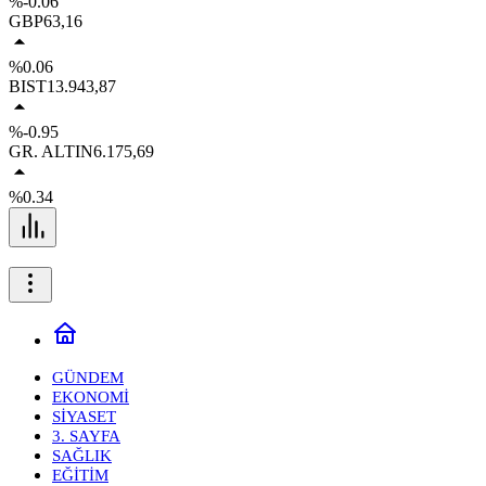
%-0.06
GBP
63,16
%0.06
BIST
13.943,87
%-0.95
GR. ALTIN
6.175,69
%0.34
GÜNDEM
EKONOMİ
SİYASET
3. SAYFA
SAĞLIK
EĞİTİM