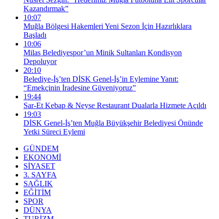
Kazandırmak”
10:07
Muğla Bölgesi Hakemleri Yeni Sezon İçin Hazırlıklara
Başladı
10:06
Milas Belediyespor’un Minik Sultanları Kondisyon
Depoluyor
20:10
Belediye-İş’ten DİSK Genel-İş’in Eylemine Yanıt:
“Emekçinin İradesine Güveniyoruz”
19:44
Sar-Et Kebap & Neyse Restaurant Dualarla Hizmete Açıldı
19:03
DİSK Genel-İş’ten Muğla Büyükşehir Belediyesi Önünde
Yetki Süreci Eylemi
GÜNDEM
EKONOMİ
SİYASET
3. SAYFA
SAĞLIK
EĞİTİM
SPOR
DÜNYA
TURİZM