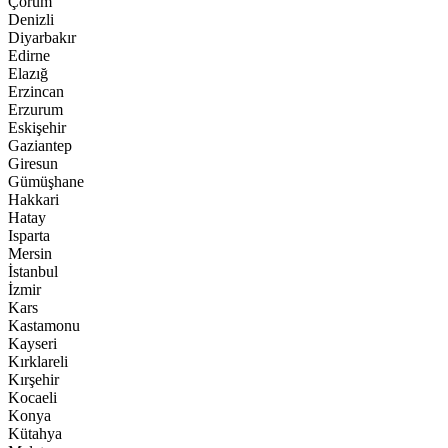
Çorum
Denizli
Diyarbakır
Edirne
Elazığ
Erzincan
Erzurum
Eskişehir
Gaziantep
Giresun
Gümüşhane
Hakkari
Hatay
Isparta
Mersin
İstanbul
İzmir
Kars
Kastamonu
Kayseri
Kırklareli
Kırşehir
Kocaeli
Konya
Kütahya