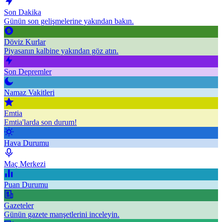
Son Dakika
Günün son gelişmelerine yakından bakın.
Döviz Kurlar
Piyasanın kalbine yakından göz atın.
Son Depremler
Namaz Vakitleri
Emtia
Emtia'larda son durum!
Hava Durumu
Maç Merkezi
Puan Durumu
Gazeteler
Günün gazete manşetlerini inceleyin.