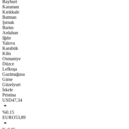
Bayburt
Karaman
Kırıkkale
Batman
Şırnak
Bartın
Ardahan
Iğdır
Yalova
Karabük
Kilis
Osmaniye
Düzce
Lefkoşa
Gazimağusa
Girne
Güzelyurt
İskele
Pristina
USD
47,34
%0.15
EURO
53,89