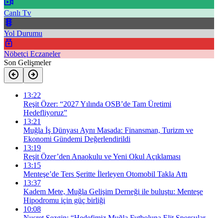
Canlı Tv
Yol Durumu
Nöbetçi Eczaneler
Son Gelişmeler
13:22
Reşit Özer: “2027 Yılında OSB’de Tam Üretimi
Hedefliyoruz”
13:21
Muğla İş Dünyası Aynı Masada: Finansman, Turizm ve
Ekonomi Gündemi Değerlendirildi
13:19
Reşit Özer’den Anaokulu ve Yeni Okul Açıklaması
13:15
Menteşe’de Ters Şeritte İlerleyen Otomobil Takla Attı
13:37
Kadem Mete, Muğla Gelişim Derneği ile buluştu: Menteşe
Hipodromu için güç birliği
10:08
Nusret Sezgin: “Hedefimiz Muğla Futboluna Elit Sporcular