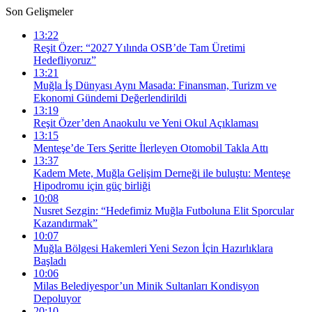
Son Gelişmeler
13:22
Reşit Özer: “2027 Yılında OSB’de Tam Üretimi
Hedefliyoruz”
13:21
Muğla İş Dünyası Aynı Masada: Finansman, Turizm ve
Ekonomi Gündemi Değerlendirildi
13:19
Reşit Özer’den Anaokulu ve Yeni Okul Açıklaması
13:15
Menteşe’de Ters Şeritte İlerleyen Otomobil Takla Attı
13:37
Kadem Mete, Muğla Gelişim Derneği ile buluştu: Menteşe
Hipodromu için güç birliği
10:08
Nusret Sezgin: “Hedefimiz Muğla Futboluna Elit Sporcular
Kazandırmak”
10:07
Muğla Bölgesi Hakemleri Yeni Sezon İçin Hazırlıklara
Başladı
10:06
Milas Belediyespor’un Minik Sultanları Kondisyon
Depoluyor
20:10