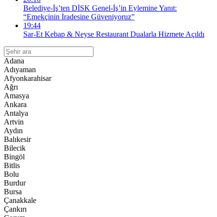
Belediye-İş’ten DİSK Genel-İş’in Eylemine Yanıt:
“Emekçinin İradesine Güveniyoruz”
19:44
Sar-Et Kebap & Neyse Restaurant Dualarla Hizmete Açıldı
Adana
Adıyaman
Afyonkarahisar
Ağrı
Amasya
Ankara
Antalya
Artvin
Aydın
Balıkesir
Bilecik
Bingöl
Bitlis
Bolu
Burdur
Bursa
Çanakkale
Çankırı