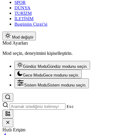
SPOR
DÜNYA
TURİZM
İLETİŞİM
Bugünün Çizgi’si
Mod değiştir
Mod Ayarları
Mod seçin, deneyimini kişiselleştirin.
Gündüz Modu
Gündüz modunu seçin.
Gece Modu
Gece modunu seçin.
Sistem Modu
Sistem modunu seçin.
Esc
Hızlı Erişim