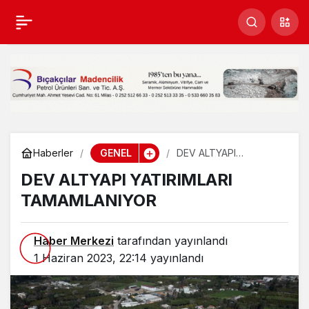
DEV ALTYAPI
YATIRIMLARI
TAMAMLANIYOR
GENEL
Haberler
DEV ALTYAPI
YATIRIMLARI
DEV ALTYAPI YATIRIMLARI
TAMAMLANIYOR
TAMAMLANIYOR
Haber Merkezi
tarafından yayınlandı
1 Haziran 2023, 22:14
yayınlandı