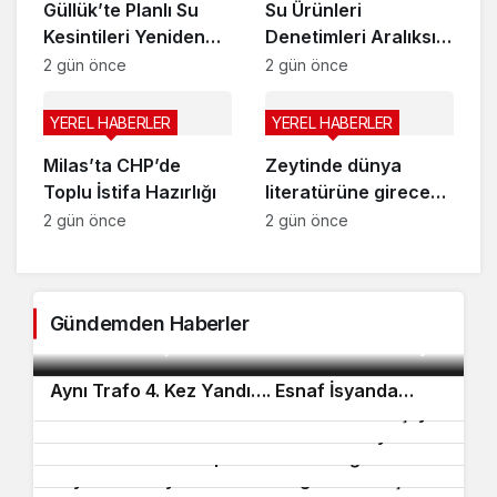
Güllük’te Planlı Su
Su Ürünleri
Kesintileri Yeniden
Denetimleri Aralıksız
Başlıyor
Sürüyor
2 gün önce
2 gün önce
YEREL HABERLER
YEREL HABERLER
Milas’ta CHP’de
Zeytinde dünya
Toplu İstifa Hazırlığı
literatürüne girecek
başarı
2 gün önce
2 gün önce
Milaslı Çiftçilerin Sulama Suyu Sorunu
Gündemden Haberler
Gündeme Taşındı: Kahraman Akar “Üreticiye
2
3
‘Ekmeyin, su yok’ demek zorunda kaldık”
Aynı Trafo 4. Kez Yandı…. Esnaf İsyanda…
4
Güllük’te Planlı Su Kesintileri Yeniden Başlıyor
5
7
Su Ürünleri Denetimleri Aralıksız Sürüyor
6
8
Milas’ta CHP’de Toplu İstifa Hazırlığı
Levent Akyer’den Başhekim Güneş’e Hayırlı
9
Zeytinde dünya literatürüne girecek başarı