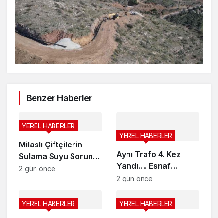
Benzer Haberler
YEREL HABERLER
YEREL HABERLER
Milaslı Çiftçilerin
Aynı Trafo 4. Kez
Sulama Suyu Sorunu
Yandı…. Esnaf
Gündeme Taşındı:
2 gün önce
İsyanda…
2 gün önce
Kahraman Akar
“Üreticiye ‘Ekmeyin,
su yok’ demek
YEREL HABERLER
YEREL HABERLER
zorunda kaldık”