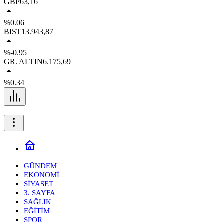
GBP
63,16
%0.06
BIST
13.943,87
%-0.95
GR. ALTIN
6.175,69
%0.34
GÜNDEM
EKONOMİ
SİYASET
3. SAYFA
SAĞLIK
EĞİTİM
SPOR