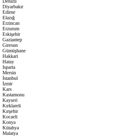
Denizli
Diyarbakır
Edirne
Elazığ
Erzincan
Erzurum
Eskişehir
Gaziantep
Giresun
Gümüşhane
Hakkari
Hatay
Isparta
Mersin
İstanbul
İzmir
Kars
Kastamonu
Kayseri
Kırklareli
Kırşehir
Kocaeli
Konya
Kütahya
Malatya