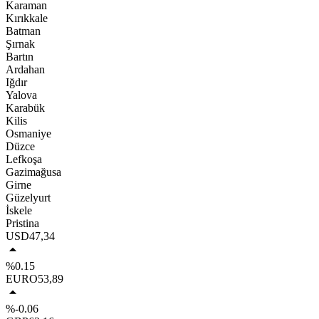
Karaman
Kırıkkale
Batman
Şırnak
Bartın
Ardahan
Iğdır
Yalova
Karabük
Kilis
Osmaniye
Düzce
Lefkoşa
Gazimağusa
Girne
Güzelyurt
İskele
Pristina
USD
47,34
%0.15
EURO
53,89
%-0.06