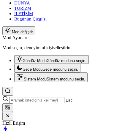
DÜNYA
TURİZM
İLETİŞİM
Bugünün Çizgi’si
Mod değiştir
Mod Ayarları
Mod seçin, deneyimini kişiselleştirin.
Gündüz Modu
Gündüz modunu seçin.
Gece Modu
Gece modunu seçin.
Sistem Modu
Sistem modunu seçin.
Esc
Hızlı Erişim