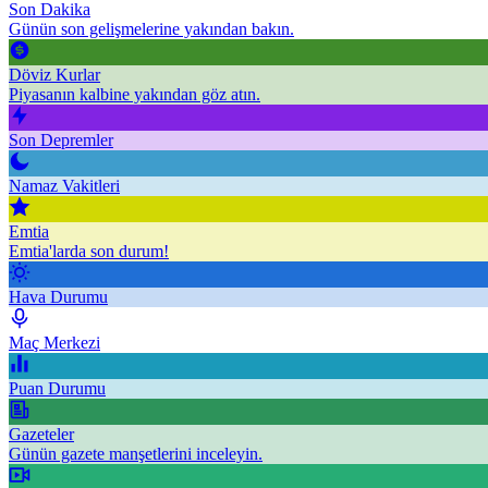
Son Dakika
Günün son gelişmelerine yakından bakın.
Döviz Kurlar
Piyasanın kalbine yakından göz atın.
Son Depremler
Namaz Vakitleri
Emtia
Emtia'larda son durum!
Hava Durumu
Maç Merkezi
Puan Durumu
Gazeteler
Günün gazete manşetlerini inceleyin.