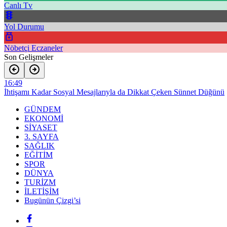
Canlı Tv
Yol Durumu
Nöbetçi Eczaneler
Son Gelişmeler
16:49
İhtişamı Kadar Sosyal Mesajlarıyla da Dikkat Çeken Sünnet Düğünü
16:36
GÜNDEM
Başkan Aras: “Milas’ın suyunu Bodrum’a taşımak zorunda kalmayac
EKONOMİ
16:35
SİYASET
Akbelen Davalarında Dikkat Çeken Gelişme
3. SAYFA
16:32
SAĞLIK
Milas’ta Acı Kayıp: Malik Bircan 40 Yaşında Vefat Etti
EĞİTİM
16:31
SPOR
Tarla Faresi ihbarlarına yerinde inceleme, üreticilere destek
DÜNYA
16:28
TURİZM
FETÖ Hükümlüsü Milas’ta Yakalandı
İLETİŞİM
16:24
Bugünün Çizgi’si
Bahçeburun’a Çok Amaçlı Sosyal Alan ve Halı Saha Yapılıyor
16:13
Filenin Sultanları, Brezilya’yı yenerek Milletler Ligi’nde şampiyon ol