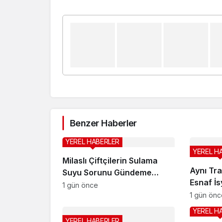
Benzer Haberler
YEREL HABERLER
YEREL H
Milaslı Çiftçilerin Sulama
Aynı Tra
Suyu Sorunu Gündeme
Esnaf İ
Taşındı: Kahraman Akar
1 gün önce
1 gün önc
“Üreticiye ‘Ekmeyin, su yok’
demek zorunda kaldık”
YEREL H
YEREL HABERLER