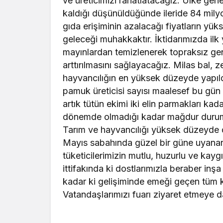
ve üreticimizi rahatlatacağız. Ülke gene
kaldığı düşünüldüğünde ileride 84 mi
gıda erişiminin azalacağı fiyatların yüks
geleceği muhakkaktır. İktidarımızda ilk 
mayınlardan temizlenerek topraksız genç ç
arttırılmasını sağlayacağız. Milas bal, z
hayvancılığın en yüksek düzeyde yapıldığ
pamuk üreticisi sayısı maalesef bu gün 
artık tütün ekimi iki elin parmakları kada
dönemde olmadığı kadar mağdur durumda
Tarım ve hayvancılığı yüksek düzeyde 
Mayıs sabahında güzel bir güne uyanarak 
tüketicilerimizin mutlu, huzurlu ve kaygı
ittifakında ki dostlarımızla beraber i
kadar ki gelişiminde emeği geçen tüm 
Vatandaşlarımızı fuarı ziyaret etmeye 