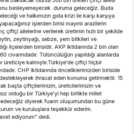
line bakılacak olursa 500 bin üreten çiftçi ailesi
lyonu besleyemeyecek duruma geleceğiz. Buda
eleceği ve halkımızın gıda krizi ile karşı karşıya
yapacağımız işlerden birisi mayınlı arazilerin
iftçi ailelerine verilerek üretimin hızlı bir şekilde
eytin, zeytinyağı, sebze, yem bitkileri ve
ı ilçelerden birisidir. AKP iktidarında 2 bin olan
60 civarındadır. Tütüncülüğün yapıldığı alanlarda
r üreticiye kalmıştır.Türkiye’de çiftçi hiçbir
dır. CHP iktidarında önceliklerimizden biriside
destekleyerek ihracat eden konuma getirmektir. 15
başta çiftçilerimizin, üreticilerimizin ve
sız olduğu bir Türkiye’yi hep birlikte millet
nşa edeceğiz diyerek fuarın oluşumundan bu güne
kurum ve kuruluşlara teşekkür ederim.
davet ediyorum” dedi.