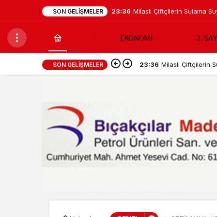
23:36
Milaslı Çiftçilerin Sulama
SON GELIŞMELER
Taşındı: Kahraman Akar “Ür
GÜNDEM
EKONOMİ
SİYASET
3. SA
yok’ demek zorunda kaldık”
23:36
Milaslı Çiftçiler
SON GELIŞMELER