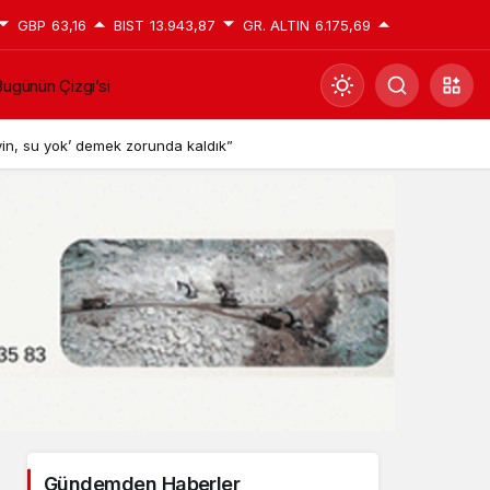
GBP
63,16
BIST
13.943,87
GR. ALTIN
6.175,69
ugünün Çizgi’si
Mod
değiştir
in, su yok’ demek zorunda kaldık”
Gündüz Modu
Gündüz modunu seçin.
Gece Modu
Gece modunu seçin.
Sistem Modu
Sistem modunu seçin.
Gündemden Haberler