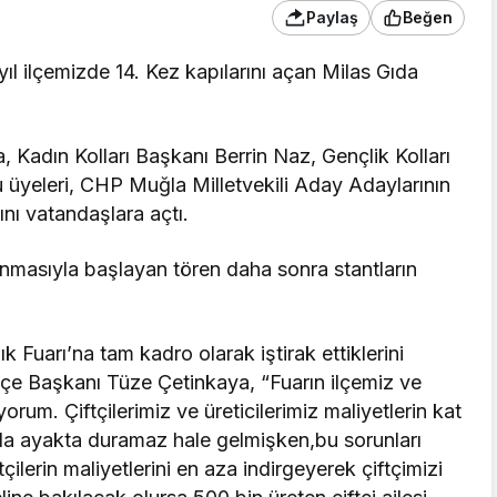
Paylaş
Beğen
ıl ilçemizde 14. Kez kapılarını açan Milas Gıda
 Kadın Kolları Başkanı Berrin Naz, Gençlik Kolları
 üyeleri, CHP Muğla Milletvekili Aday Adaylarının
rını vatandaşlara açtı.
unmasıyla başlayan tören daha sonra stantların
 Fuarı’na tam kadro olarak iştirak ettiklerini
İlçe Başkanı Tüze Çetinkaya, “Fuarın ilçemiz ve
yorum. Çiftçilerimiz ve üreticilerimiz maliyetlerin kat
ında ayakta duramaz hale gelmişken,bu sorunları
tçilerin maliyetlerini en aza indirgeyerek çiftçimizi