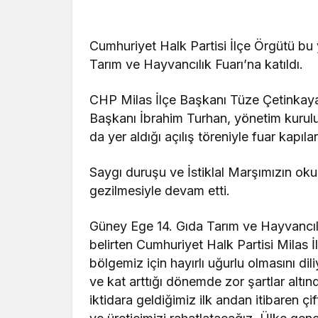
Cumhuriyet Halk Partisi İlçe Örgütü bu y
Tarım ve Hayvancılık Fuarı’na katıldı.
CHP Milas İlçe Başkanı Tüze Çetinkaya,
Başkanı İbrahim Turhan, yönetim kurulu
da yer aldığı açılış töreniyle fuar kapıla
Saygı duruşu ve İstiklal Marşımızın ok
gezilmesiyle devam etti.
Güney Ege 14. Gıda Tarım ve Hayvancılık
belirten Cumhuriyet Halk Partisi Milas 
bölgemiz için hayırlı uğurlu olmasını dili
ve kat arttığı dönemde zor şartlar alt
iktidara geldiğimiz ilk andan itibaren çif