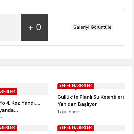
+ 0
Galeriyi Görüntüle
YEREL HABERLER
ABERLER
Güllük’te Planlı Su Kesintileri
fo 4. Kez Yandı….
Yeniden Başlıyor
syanda…
1 gün önce
e
ABERLER
YEREL HABERLER