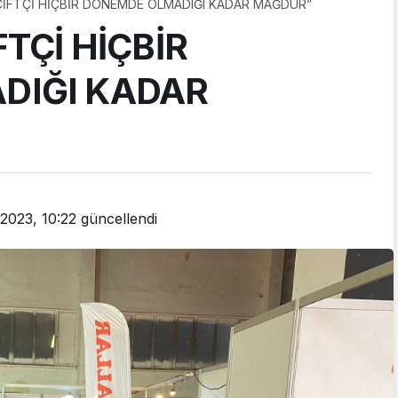
ÇİFTÇİ HİÇBİR DÖNEMDE OLMADIĞI KADAR MAĞDUR”
TÇİ HİÇBİR
DIĞI KADAR
 2023, 10:22
güncellendi