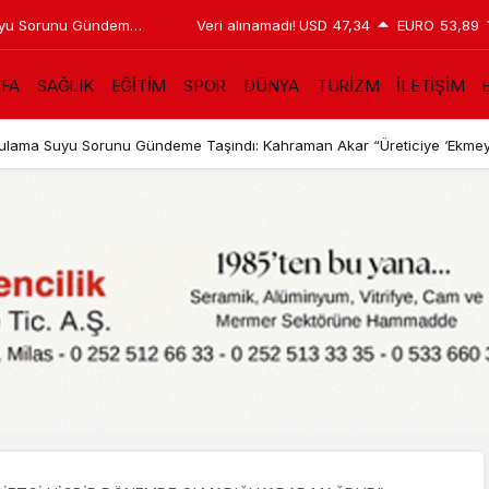
 Suyu Sorunu Gündeme
Veri alınamadı!
USD
47,34
EURO
53,89
eticiye ‘Ekmeyin, su
YFA
SAĞLIK
EĞİTİM
SPOR
DÜNYA
TURİZM
İLETİŞİM
B
in Sulama Suyu Sorunu Gündeme Taşındı: Kahraman Akar “Üreticiye ‘Ekmey