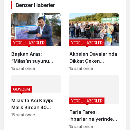
Benzer Haberler
YEREL HABERLER
YEREL HABERLER
Başkan Aras:
Akbelen Davalarında
“Milas’ın suyunu
Dikkat Çeken
Bodrum’a taşımak
Gelişme
15 saat önce
15 saat önce
zorunda
kalmayacağız”
GÜNDEM
Milas’ta Acı Kayıp:
YEREL HABERLER
Malik Bircan 40
Tarla Faresi
Yaşında Vefat Etti
15 saat önce
ihbarlarına yerinde
inceleme, üreticilere
15 saat önce