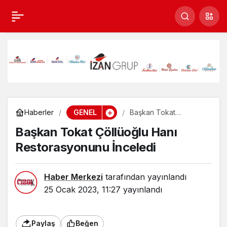
Başkan Tokat Çöllüoğlu
Hanı Restorasyonunu
İnceledi
GENEL
Haberler
Başkan Tokat
Çöllüoğlu Hanı
Başkan Tokat Çöllüoğlu Hanı
Restorasyonunu
İnceledi
Restorasyonunu İnceledi
Haber Merkezi
tarafından yayınlandı
25 Ocak 2023, 11:27
yayınlandı
Paylaş
Beğen