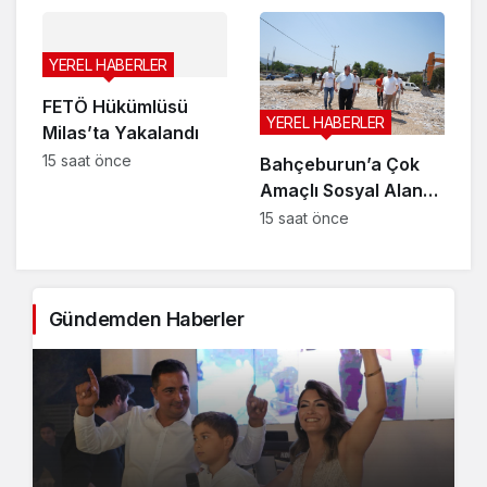
destek
YEREL HABERLER
FETÖ Hükümlüsü
YEREL HABERLER
Milas’ta Yakalandı
15 saat önce
Bahçeburun’a Çok
Amaçlı Sosyal Alan
ve Halı Saha Yapılıyor
15 saat önce
Gündemden Haberler