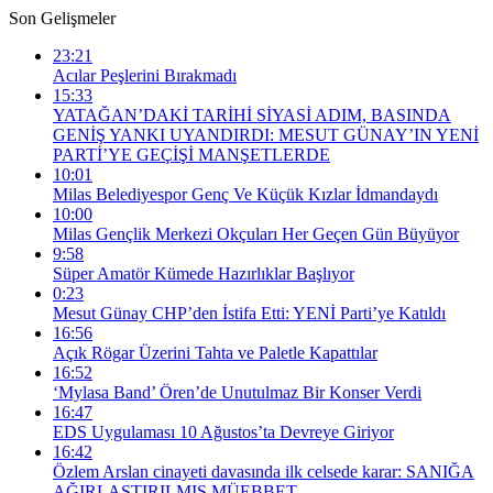
Son Gelişmeler
23:21
Acılar Peşlerini Bırakmadı
15:33
YATAĞAN’DAKİ TARİHİ SİYASİ ADIM, BASINDA
GENİŞ YANKI UYANDIRDI: MESUT GÜNAY’IN YENİ
PARTİ’YE GEÇİŞİ MANŞETLERDE
10:01
Milas Belediyespor Genç Ve Küçük Kızlar İdmandaydı
10:00
Milas Gençlik Merkezi Okçuları Her Geçen Gün Büyüyor
9:58
Süper Amatör Kümede Hazırlıklar Başlıyor
0:23
Mesut Günay CHP’den İstifa Etti: YENİ Parti’ye Katıldı
16:56
Açık Rögar Üzerini Tahta ve Paletle Kapattılar
16:52
‘Mylasa Band’ Ören’de Unutulmaz Bir Konser Verdi
16:47
EDS Uygulaması 10 Ağustos’ta Devreye Giriyor
16:42
Özlem Arslan cinayeti davasında ilk celsede karar: SANIĞA
AĞIRLAŞTIRILMIŞ MÜEBBET