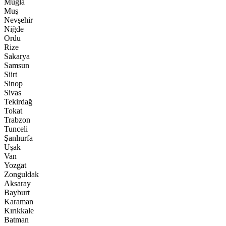
Muğla
Muş
Nevşehir
Niğde
Ordu
Rize
Sakarya
Samsun
Siirt
Sinop
Sivas
Tekirdağ
Tokat
Trabzon
Tunceli
Şanlıurfa
Uşak
Van
Yozgat
Zonguldak
Aksaray
Bayburt
Karaman
Kırıkkale
Batman