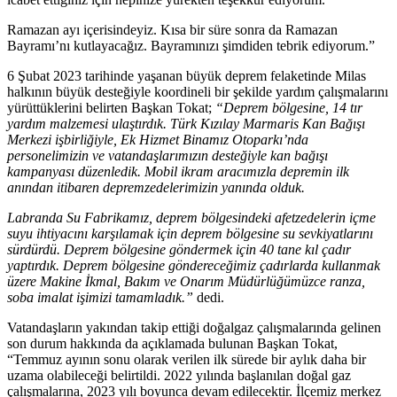
Ramazan ayı içerisindeyiz. Kısa bir süre sonra da Ramazan
Bayramı’nı kutlayacağız. Bayramınızı şimdiden tebrik ediyorum.”
6 Şubat 2023 tarihinde yaşanan büyük deprem felaketinde Milas
halkının büyük desteğiyle koordineli bir şekilde yardım çalışmalarını
yürüttüklerini belirten Başkan Tokat;
“Deprem bölgesine, 14 tır
yardım malzemesi ulaştırdık. Türk Kızılay Marmaris Kan Bağışı
Merkezi işbirliğiyle, Ek Hizmet Binamız Otoparkı’nda
personelimizin ve vatandaşlarımızın desteğiyle kan bağışı
kampanyası düzenledik. Mobil ikram aracımızla depremin ilk
anından itibaren depremzedelerimizin yanında olduk.
Labranda Su Fabrikamız, deprem bölgesindeki afetzedelerin içme
suyu ihtiyacını karşılamak için deprem bölgesine su sevkiyatlarını
sürdürdü. Deprem bölgesine göndermek için 40 tane kıl çadır
yaptırdık. Deprem bölgesine göndereceğimiz çadırlarda kullanmak
üzere Makine İkmal, Bakım ve Onarım Müdürlüğümüzce ranza,
soba imalat işimizi tamamladık.”
dedi.
Vatandaşların yakından takip ettiği doğalgaz çalışmalarında gelinen
son durum hakkında da açıklamada bulunan Başkan Tokat,
“Temmuz ayının sonu olarak verilen ilk sürede bir aylık daha bir
uzama olabileceği belirtildi. 2022 yılında başlanılan doğal gaz
çalışmalarına, 2023 yılı boyunca devam edilecektir. İlçemiz merkez