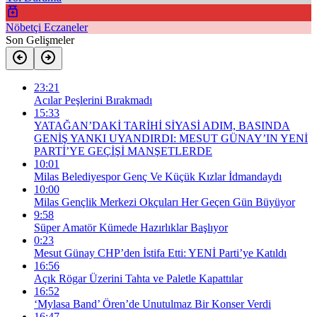
Nöbetçi Eczaneler
Son Gelişmeler
23:21
Acılar Peşlerini Bırakmadı
15:33
YATAĞAN’DAKİ TARİHİ SİYASİ ADIM, BASINDA
GENİŞ YANKI UYANDIRDI: MESUT GÜNAY’IN YENİ
PARTİ’YE GEÇİŞİ MANŞETLERDE
10:01
Milas Belediyespor Genç Ve Küçük Kızlar İdmandaydı
10:00
Milas Gençlik Merkezi Okçuları Her Geçen Gün Büyüyor
9:58
Süper Amatör Kümede Hazırlıklar Başlıyor
0:23
Mesut Günay CHP’den İstifa Etti: YENİ Parti’ye Katıldı
16:56
Açık Rögar Üzerini Tahta ve Paletle Kapattılar
16:52
‘Mylasa Band’ Ören’de Unutulmaz Bir Konser Verdi
16:47