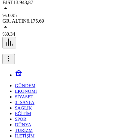
BIST
13.943,87
%-0.95
GR. ALTIN
6.175,69
%0.34
GÜNDEM
EKONOMİ
SİYASET
3. SAYFA
SAĞLIK
EĞİTİM
SPOR
DÜNYA
TURİZM
İLETİŞİM