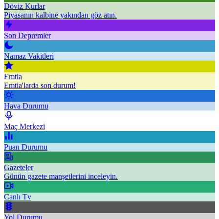
Döviz Kurlar
Piyasanın kalbine yakından göz atın.
Son Depremler
Namaz Vakitleri
Emtia
Emtia'larda son durum!
Hava Durumu
Maç Merkezi
Puan Durumu
Gazeteler
Günün gazete manşetlerini inceleyin.
Canlı Tv
Yol Durumu