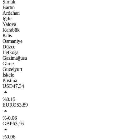
Şırnak
Bartın
Ardahan
Iğdır
Yalova
Karabük
Kilis
Osmaniye
Düzce
Lefkoşa
Gazimağusa
Girne
Güzelyurt
İskele
Pristina
USD
47,34
%0.15
EURO
53,89
%-0.06
GBP
63,16
%0.06