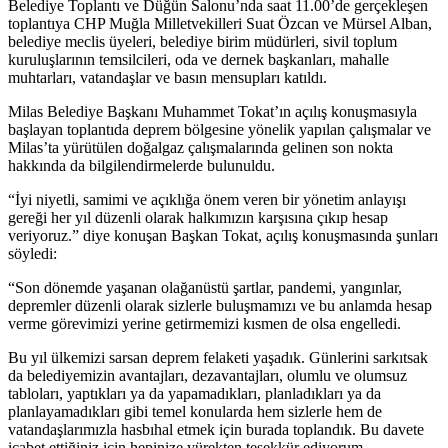
Belediye Toplantı ve Düğün Salonu’nda saat 11.00’de gerçekleşen
toplantıya CHP Muğla Milletvekilleri Suat Özcan ve Mürsel Alban,
belediye meclis üyeleri, belediye birim müdürleri, sivil toplum
kuruluşlarının temsilcileri, oda ve dernek başkanları, mahalle
muhtarları, vatandaşlar ve basın mensupları katıldı.
Milas Belediye Başkanı Muhammet Tokat’ın açılış konuşmasıyla
başlayan toplantıda deprem bölgesine yönelik yapılan çalışmalar ve
Milas’ta yürütülen doğalgaz çalışmalarında gelinen son nokta
hakkında da bilgilendirmelerde bulunuldu.
“İyi niyetli, samimi ve açıklığa önem veren bir yönetim anlayışı
gereği her yıl düzenli olarak halkımızın karşısına çıkıp hesap
veriyoruz.” diye konuşan Başkan Tokat, açılış konuşmasında şunları
söyledi:
“Son dönemde yaşanan olağanüstü şartlar, pandemi, yangınlar,
depremler düzenli olarak sizlerle buluşmamızı ve bu anlamda hesap
verme görevimizi yerine getirmemizi kısmen de olsa engelledi.
Bu yıl ülkemizi sarsan deprem felaketi yaşadık. Günlerini sarkıtsak
da belediyemizin avantajları, dezavantajları, olumlu ve olumsuz
tabloları, yaptıkları ya da yapamadıkları, planladıkları ya da
planlayamadıkları gibi temel konularda hem sizlerle hem de
vatandaşlarımızla hasbıhal etmek için burada toplandık. Bu davete
icabet ettiğiniz için hepinize yürekten teşekkür ediyorum.