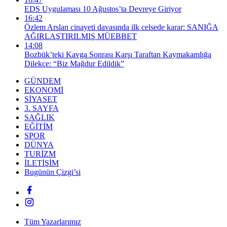
EDS Uygulaması 10 Ağustos’ta Devreye Giriyor
16:42
Özlem Arslan cinayeti davasında ilk celsede karar: SANIĞA
AĞIRLAŞTIRILMIŞ MÜEBBET
14:08
Bozbük’teki Kavga Sonrası Karşı Taraftan Kaymakamlığa
Dilekçe: “Biz Mağdur Edildik”
GÜNDEM
EKONOMİ
SİYASET
3. SAYFA
SAĞLIK
EĞİTİM
SPOR
DÜNYA
TURİZM
İLETİŞİM
Bugünün Çizgi’si
Tüm Yazarlarımız