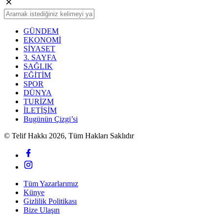
GÜNDEM
EKONOMİ
SİYASET
3. SAYFA
SAĞLIK
EĞİTİM
SPOR
DÜNYA
TURİZM
İLETİŞİM
Bugünün Çizgi’si
© Telif Hakkı 2026, Tüm Hakları Saklıdır
Tüm Yazarlarımız
Künye
Gizlilik Politikası
Bize Ulaşın