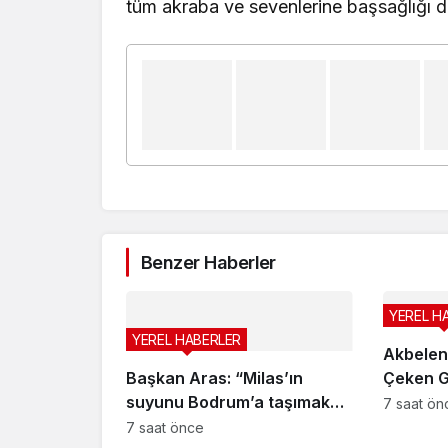
tüm akraba ve sevenlerine başsağlığı di
Benzer Haberler
YEREL H
YEREL HABERLER
Akbelen
Başkan Aras: “Milas’ın
Çeken G
suyunu Bodrum’a taşımak
7 saat ön
zorunda kalmayacağız”
7 saat önce