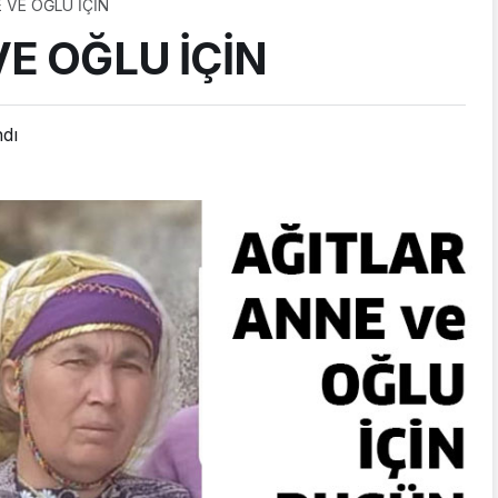
 VE OĞLU İÇİN
E OĞLU İÇİN
ndı