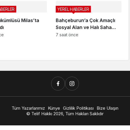
ABERLER
YEREL HABERLER
kümlüsü Milas’ta
Bahçeburun’a Çok Amaçlı
dı
Sosyal Alan ve Halı Saha
Yapılıyor
ce
7 saat önce
Tüm Yazarlarımız
Künye
Gizlilik Politikası
Bize Ulaşın
© Telif Hakkı 2026, Tüm Hakları Saklıdır