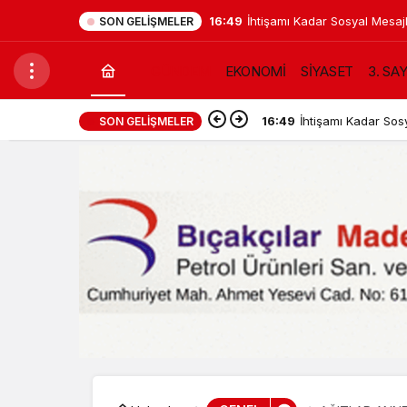
16:49
İhtişamı Kadar Sosyal Mesajl
SON GELIŞMELER
Çeken Sünnet Düğünü
GÜNDEM
EKONOMİ
SİYASET
3. SA
16:49
İhtişamı Kadar Sos
SON GELIŞMELER