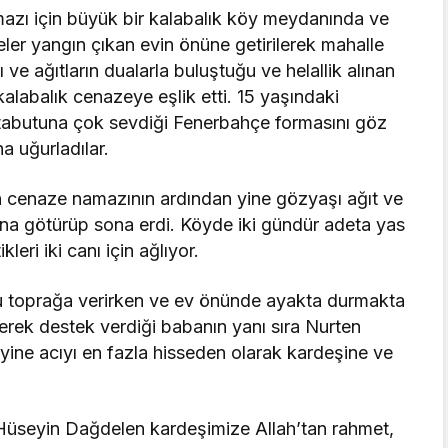
azı için büyük bir kalabalık köy meydanında ve
ler yangın çıkan evin önüne getirilerek mahalle
ı ve ağıtların dualarla buluştuğu ve helallik alınan
labalık cenazeye eşlik etti. 15 yaşındaki
n tabutuna çok sevdiği Fenerbahçe formasını göz
a uğurladılar.
an cenaze namazının ardından yine gözyaşı ağıt ve
ğına götürüp sona erdi. Köyde iki gündür adeta yas
eri iki canı için ağlıyor.
u toprağa verirken ve ev önünde ayakta durmakta
rerek destek verdiği babanın yanı sıra Nurten
ine acıyı en fazla hisseden olarak kardeşine ve
 Hüseyin Dağdelen kardeşimize Allah’tan rahmet,