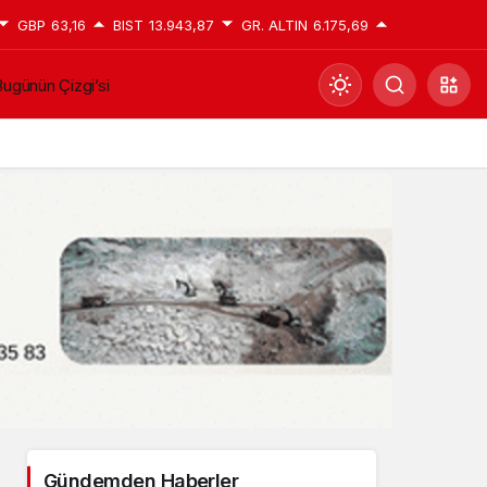
GBP
63,16
BIST
13.943,87
GR. ALTIN
6.175,69
ugünün Çizgi’si
Mod
değiştir
Gündüz Modu
Gündüz modunu seçin.
Gece Modu
Gece modunu seçin.
Sistem Modu
Sistem modunu seçin.
Gündemden Haberler