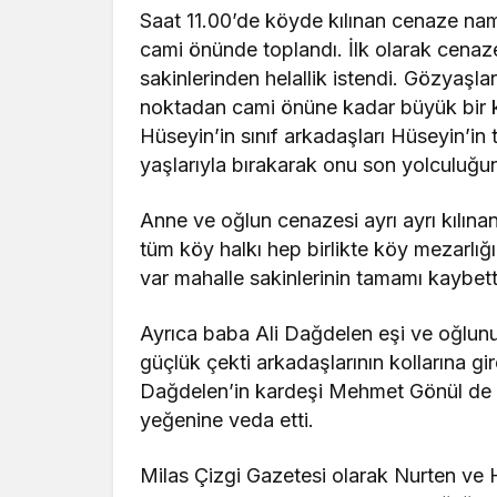
Saat 11.00’de köyde kılınan cenaze nam
cami önünde toplandı. İlk olarak cenaze
sakinlerinden helallik istendi. Gözyaşlar
noktadan cami önüne kadar büyük bir ka
Hüseyin’in sınıf arkadaşları Hüseyin’i
yaşlarıyla bırakarak onu son yolculuğun
Anne ve oğlun cenazesi ayrı ayrı kılın
tüm köy halkı hep birlikte köy mezarlı
var mahalle sakinlerinin tamamı kaybettikl
Ayrıca baba Ali Dağdelen eşi ve oğlun
güçlük çekti arkadaşlarının kollarına gi
Dağdelen’in kardeşi Mehmet Gönül de y
yeğenine veda etti.
Milas Çizgi Gazetesi olarak Nurten ve