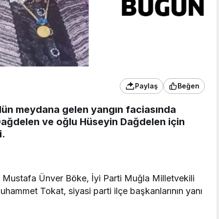
Paylaş
Beğen
 dün meydana gelen yangın faciasında
ağdelen ve oğlu Hüseyin Dağdelen için
i.
 Mustafa Ünver Böke, İyi Parti Muğla Milletvekili
hammet Tokat, siyasi parti ilçe başkanlarının yanı