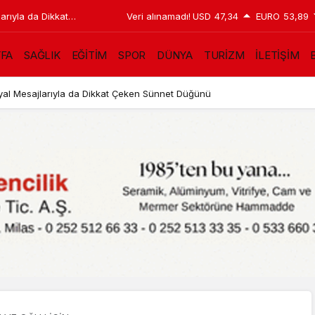
arıyla da Dikkat
Veri alınamadı!
USD
47,34
EURO
53,89
YFA
SAĞLIK
EĞİTİM
SPOR
DÜNYA
TURİZM
İLETİŞİM
B
yal Mesajlarıyla da Dikkat Çeken Sünnet Düğünü