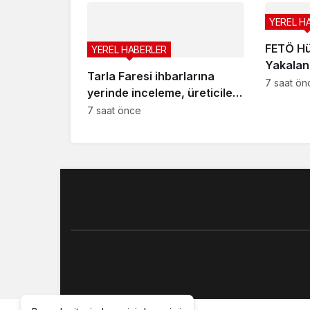
YEREL H
FETÖ Hü
YEREL HABERLER
Yakalan
Tarla Faresi ihbarlarına
7 saat ön
yerinde inceleme, üreticilere
destek
7 saat önce