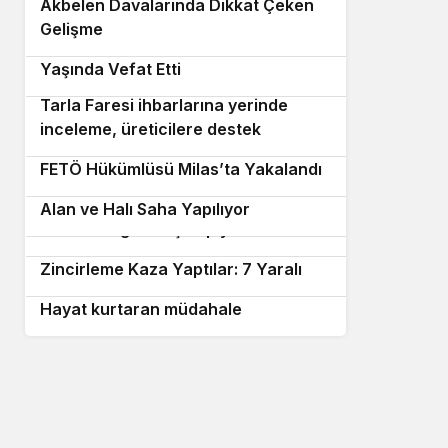
Akbelen Davalarında Dikkat Çeken
4
Gelişme
Milas’ta Acı Kayıp: Malik Bircan 40
5
Yaşında Vefat Etti
Tarla Faresi ihbarlarına yerinde
inceleme, üreticilere destek
6
7
8
FETÖ Hükümlüsü Milas’ta Yakalandı
Bahçeburun’a Çok Amaçlı Sosyal
Filenin Sultanları, Brezilya’yı yenerek
9
Alan ve Halı Saha Yapılıyor
Milletler Ligi’nde şampiyon oldu!
Köpeğe Çarpmamak İsterken
Zincirleme Kaza Yaptılar: 7 Yaralı
10
Hayat kurtaran müdahale