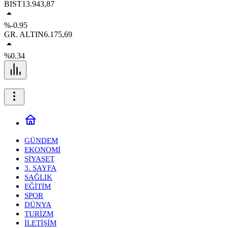
BIST
13.943,87
%-0.95
GR. ALTIN
6.175,69
%0.34
GÜNDEM
EKONOMİ
SİYASET
3. SAYFA
SAĞLIK
EĞİTİM
SPOR
DÜNYA
TURİZM
İLETİŞİM