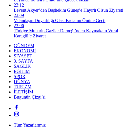
23:12
Levent Akyer’den Başhekim Güneş’e Hayırlı Olsun Ziyareti
23:09
Vatandaşın Duyarlılığı Olası Facianın Önüne Geçti
23:06
Türkiye Muharip Gaziler Derneği’nden Kaymakam Vural
Karagül’e Ziyaret
GÜNDEM
EKONOMİ
SİYASET
3. SAYFA
SAĞLIK
EĞİTİM
SPOR
DÜNYA
TURİZM
İLETİŞİM
Bugünün Çizgi’si
Tüm Yazarlarımız