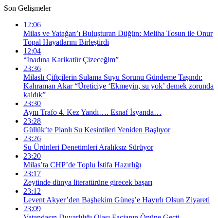
Son Gelişmeler
12:06
Milas ve Yatağan’ı Buluşturan Düğün: Meliha Tosun ile Onur
Topal Hayatlarını Birleştirdi
12:04
“İnadına Karikatür Çizeceğim”
23:36
Milaslı Çiftçilerin Sulama Suyu Sorunu Gündeme Taşındı:
Kahraman Akar “Üreticiye ‘Ekmeyin, su yok’ demek zorunda
kaldık”
23:30
Aynı Trafo 4. Kez Yandı…. Esnaf İsyanda…
23:28
Güllük’te Planlı Su Kesintileri Yeniden Başlıyor
23:26
Su Ürünleri Denetimleri Aralıksız Sürüyor
23:20
Milas’ta CHP’de Toplu İstifa Hazırlığı
23:17
Zeytinde dünya literatürüne girecek başarı
23:12
Levent Akyer’den Başhekim Güneş’e Hayırlı Olsun Ziyareti
23:09
Vatandaşın Duyarlılığı Olası Facianın Önüne Geçti