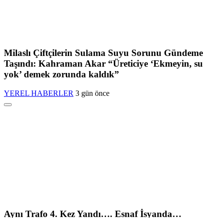
Milaslı Çiftçilerin Sulama Suyu Sorunu Gündeme
Taşındı: Kahraman Akar “Üreticiye ‘Ekmeyin, su
yok’ demek zorunda kaldık”
YEREL HABERLER
3 gün önce
Aynı Trafo 4. Kez Yandı…. Esnaf İsyanda…