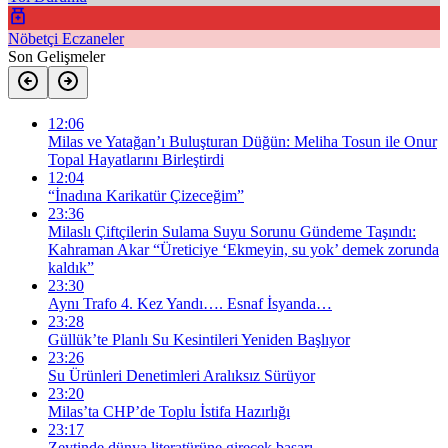
Nöbetçi Eczaneler
Son Gelişmeler
12:06
Milas ve Yatağan’ı Buluşturan Düğün: Meliha Tosun ile Onur
Topal Hayatlarını Birleştirdi
12:04
“İnadına Karikatür Çizeceğim”
23:36
Milaslı Çiftçilerin Sulama Suyu Sorunu Gündeme Taşındı:
Kahraman Akar “Üreticiye ‘Ekmeyin, su yok’ demek zorunda
kaldık”
23:30
Aynı Trafo 4. Kez Yandı…. Esnaf İsyanda…
23:28
Güllük’te Planlı Su Kesintileri Yeniden Başlıyor
23:26
Su Ürünleri Denetimleri Aralıksız Sürüyor
23:20
Milas’ta CHP’de Toplu İstifa Hazırlığı
23:17
Zeytinde dünya literatürüne girecek başarı