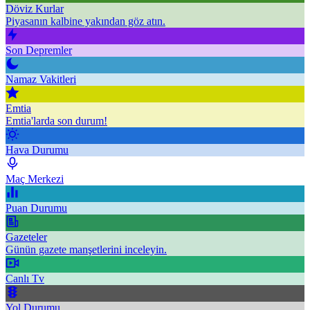
Döviz Kurlar
Piyasanın kalbine yakından göz atın.
Son Depremler
Namaz Vakitleri
Emtia
Emtia'larda son durum!
Hava Durumu
Maç Merkezi
Puan Durumu
Gazeteler
Günün gazete manşetlerini inceleyin.
Canlı Tv
Yol Durumu