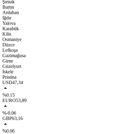
Şırnak
Bartın
Ardahan
Iğdır
Yalova
Karabük
Kilis
Osmaniye
Düzce
Lefkoşa
Gazimağusa
Girne
Güzelyurt
İskele
Pristina
USD
47,34
%0.15
EURO
53,89
%-0.06
GBP
63,16
%0.06