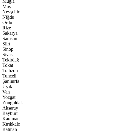
Muğla
Muş
Nevşehir
Niğde
Ordu
Rize
Sakarya
Samsun
Siirt
Sinop
Sivas
Tekirdağ
Tokat
Trabzon
Tunceli
Şanlıurfa
Uşak
Van
Yozgat
Zonguldak
Aksaray
Bayburt
Karaman
Kırıkkale
Batman