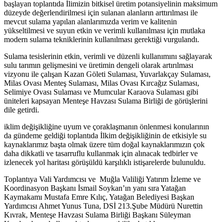
başlayan toplantıda İlimizin bitkisel üretim potansiyelinin maksimum
düzeyde değerlendirilmesi için sulanan alanların arttırılması ile
mevcut sulama yapılan alanlarımızda verim ve kalitenin
yükseltilmesi ve suyun etkin ve verimli kullanılması için mutlaka
modern sulama tekniklerinin kullanılması gerektiği vurgulandı.
Sulama tesislerinin etkin, verimli ve düzenli kullanımını sağlayarak
sulu tarımın gelişmesini ve üretimin dengeli olarak artırılması
vizyonu ile çalışan Kazan Göleti Sulaması, Yuvarlakçay Sulaması,
Milas Ovası Menteş Sulaması, Milas Ovası Kırcağız Sulaması,
Selimiye Ovası Sulaması ve Mumcular Karaova Sulaması gibi
üniteleri kapsayan Menteşe Havzası Sulama Birliği de görüşlerini
dile getirdi.
iklim değişikliğine uyum ve çoraklaşmanın önlenmesi konularının
da gündeme geldiği toplantıda İlkim değişikliğinin de etkisiyle su
kaynaklarımız başta olmak üzere tüm doğal kaynaklarımızın çok
daha dikkatli ve tasarruflu kullanmak için alınacak tedbirler ve
izlenecek yol haritası görüşüldü karşılıklı istişarelerde bulunuldu.
Toplantıya Vali Yardımcısı ve Muğla Valiliği Yatırım İzleme ve
Koordinasyon Başkanı İsmail Soykan’ın yanı sıra Yatağan
Kaymakamı Mustafa Emre Kılıç, Yatağan Belediyesi Başkan
Yardımcısı Ahmet Yunus Tuna, DSİ 213.Şube Müdürü Nurettin
Kıvrak, Menteşe Havzası Sulama Birliği Başkanı Süleyman