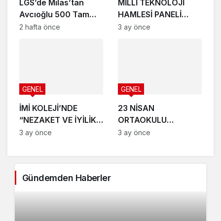
LGS’de Milas’tan
MİLLİ TEKNOLOJİ
Avcıoğlu 500 Tam
HAMLESİ PANELİ
Puanla Birinciler
GERÇEKLEŞTİ
2 hafta önce
3 ay önce
Arasında Yer Aldı
GENEL
GENEL
İMİ KOLEJİ’NDE
23 NİSAN
“NEZAKET VE İYİLİK
ORTAOKULU
HAREKETİ”NE BÜYÜK
TÜBİTAK 4006 FUARI
3 ay önce
3 ay önce
İLGİ
KAPILARINI AÇTI
Gündemden Haberler