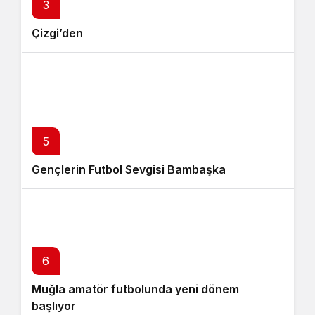
4
3
Çizgi’den
Atlas Üniversal Güllük Spor’da İlkler Bitmiyor
5
Gençlerin Futbol Sevgisi Bambaşka
6
Muğla amatör futbolunda yeni dönem
başlıyor