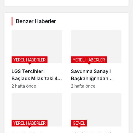
Benzer Haberler
YEREL HABERLER
YEREL HABERLER
LGS Tercihleri
Savunma Sanayii
Başladı: Milas’taki 4
Başkanlığı’ndan
Lise Öğrencilerini
Milas Gürel Lök
2 hafta önce
2 hafta önce
OBP ile Kabul Edecek
MTAL’ye Anlamlı
Teşekkür
YEREL HABERLER
GENEL