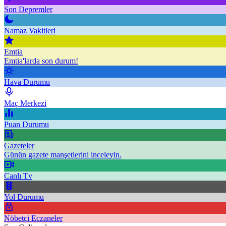
Son Depremler
Namaz Vakitleri
Emtia
Emtia'larda son durum!
Hava Durumu
Maç Merkezi
Puan Durumu
Gazeteler
Günün gazete manşetlerini inceleyin.
Canlı Tv
Yol Durumu
Nöbetçi Eczaneler