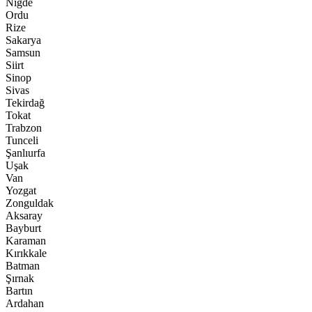
Niğde
Ordu
Rize
Sakarya
Samsun
Siirt
Sinop
Sivas
Tekirdağ
Tokat
Trabzon
Tunceli
Şanlıurfa
Uşak
Van
Yozgat
Zonguldak
Aksaray
Bayburt
Karaman
Kırıkkale
Batman
Şırnak
Bartın
Ardahan