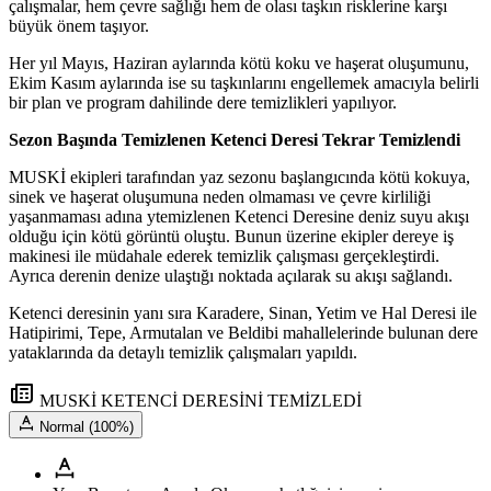
çalışmalar, hem çevre sağlığı hem de olası taşkın risklerine karşı
büyük önem taşıyor.
Her yıl Mayıs, Haziran aylarında kötü koku ve haşerat oluşumunu,
Ekim Kasım aylarında ise su taşkınlarını engellemek amacıyla belirli
bir plan ve program dahilinde dere temizlikleri yapılıyor.
Sezon Başında Temizlenen Ketenci Deresi Tekrar Temizlendi
MUSKİ ekipleri tarafından yaz sezonu başlangıcında kötü kokuya,
sinek ve haşerat oluşumuna neden olmaması ve çevre kirliliği
yaşanmaması adına ytemizlenen Ketenci Deresine deniz suyu akışı
olduğu için kötü görüntü oluştu. Bunun üzerine ekipler dereye iş
makinesi ile müdahale ederek temizlik çalışması gerçekleştirdi.
Ayrıca derenin denize ulaştığı noktada açılarak su akışı sağlandı.
Ketenci deresinin yanı sıra Karadere, Sinan, Yetim ve Hal Deresi ile
Hatipirimi, Tepe, Armutalan ve Beldibi mahallelerinde bulunan dere
yataklarında da detaylı temizlik çalışmaları yapıldı.
MUSKİ KETENCİ DERESİNİ TEMİZLEDİ
Normal (100%)