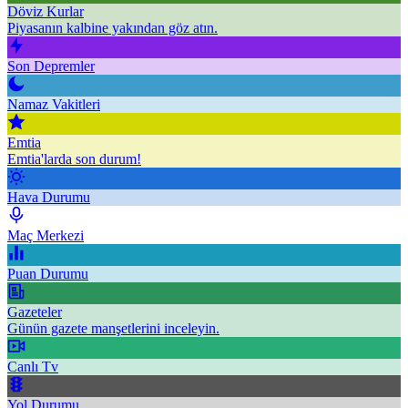
Döviz Kurlar
Piyasanın kalbine yakından göz atın.
Son Depremler
Namaz Vakitleri
Emtia
Emtia'larda son durum!
Hava Durumu
Maç Merkezi
Puan Durumu
Gazeteler
Günün gazete manşetlerini inceleyin.
Canlı Tv
Yol Durumu