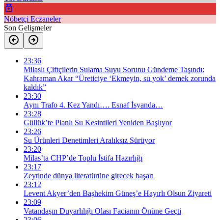
Nöbetçi Eczaneler
Son Gelişmeler
23:36
Milaslı Çiftçilerin Sulama Suyu Sorunu Gündeme Taşındı:
Kahraman Akar “Üreticiye ‘Ekmeyin, su yok’ demek zorunda
kaldık”
23:30
Aynı Trafo 4. Kez Yandı…. Esnaf İsyanda…
23:28
Güllük’te Planlı Su Kesintileri Yeniden Başlıyor
23:26
Su Ürünleri Denetimleri Aralıksız Sürüyor
23:20
Milas’ta CHP’de Toplu İstifa Hazırlığı
23:17
Zeytinde dünya literatürüne girecek başarı
23:12
Levent Akyer’den Başhekim Güneş’e Hayırlı Olsun Ziyareti
23:09
Vatandaşın Duyarlılığı Olası Facianın Önüne Geçti
23:06