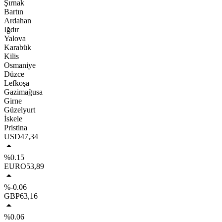
Şırnak
Bartın
Ardahan
Iğdır
Yalova
Karabük
Kilis
Osmaniye
Düzce
Lefkoşa
Gazimağusa
Girne
Güzelyurt
İskele
Pristina
USD
47,34
%0.15
EURO
53,89
%-0.06
GBP
63,16
%0.06