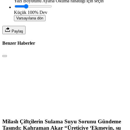
Yazı Boyutunu Ayarla
Okuma rahatlığı için seçin
Küçük
100%
Dev
Varsayılana dön
Paylaş
Benzer Haberler
Milaslı Çiftçilerin Sulama Suyu Sorunu Gündeme
Taşındı: Kahraman Akar “Üreticiye ‘Ekmeyin, su