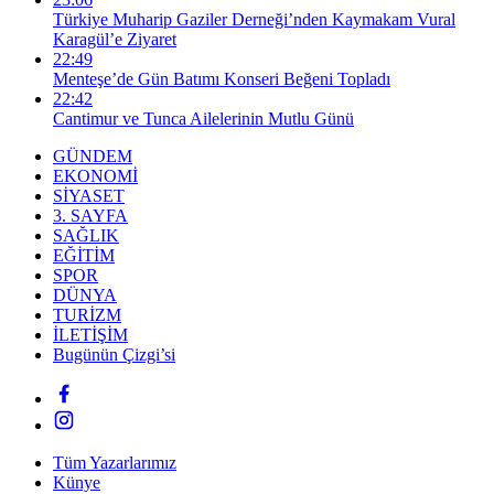
Türkiye Muharip Gaziler Derneği’nden Kaymakam Vural
Karagül’e Ziyaret
22:49
Menteşe’de Gün Batımı Konseri Beğeni Topladı
22:42
Cantimur ve Tunca Ailelerinin Mutlu Günü
GÜNDEM
EKONOMİ
SİYASET
3. SAYFA
SAĞLIK
EĞİTİM
SPOR
DÜNYA
TURİZM
İLETİŞİM
Bugünün Çizgi’si
Tüm Yazarlarımız
Künye