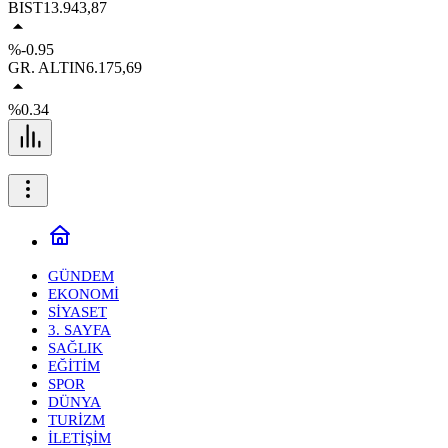
BIST
13.943,87
%-0.95
GR. ALTIN
6.175,69
%0.34
GÜNDEM
EKONOMİ
SİYASET
3. SAYFA
SAĞLIK
EĞİTİM
SPOR
DÜNYA
TURİZM
İLETİŞİM