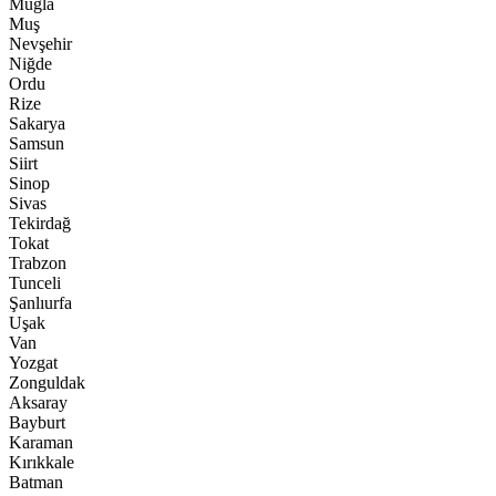
Muğla
Muş
Nevşehir
Niğde
Ordu
Rize
Sakarya
Samsun
Siirt
Sinop
Sivas
Tekirdağ
Tokat
Trabzon
Tunceli
Şanlıurfa
Uşak
Van
Yozgat
Zonguldak
Aksaray
Bayburt
Karaman
Kırıkkale
Batman