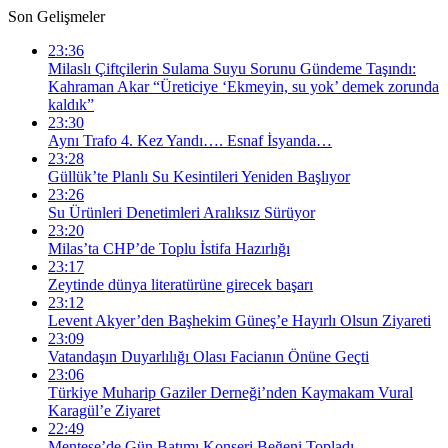
Son Gelişmeler
23:36
Milaslı Çiftçilerin Sulama Suyu Sorunu Gündeme Taşındı:
Kahraman Akar “Üreticiye ‘Ekmeyin, su yok’ demek zorunda
kaldık”
23:30
Aynı Trafo 4. Kez Yandı…. Esnaf İsyanda…
23:28
Güllük’te Planlı Su Kesintileri Yeniden Başlıyor
23:26
Su Ürünleri Denetimleri Aralıksız Sürüyor
23:20
Milas’ta CHP’de Toplu İstifa Hazırlığı
23:17
Zeytinde dünya literatürüne girecek başarı
23:12
Levent Akyer’den Başhekim Güneş’e Hayırlı Olsun Ziyareti
23:09
Vatandaşın Duyarlılığı Olası Facianın Önüne Geçti
23:06
Türkiye Muharip Gaziler Derneği’nden Kaymakam Vural
Karagül’e Ziyaret
22:49
Menteşe’de Gün Batımı Konseri Beğeni Topladı