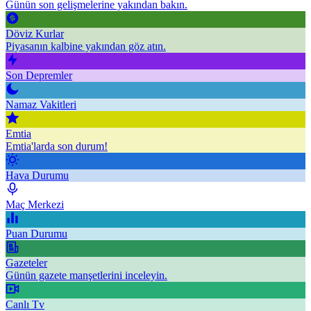
Günün son gelişmelerine yakından bakın.
Döviz Kurlar
Piyasanın kalbine yakından göz atın.
Son Depremler
Namaz Vakitleri
Emtia
Emtia'larda son durum!
Hava Durumu
Maç Merkezi
Puan Durumu
Gazeteler
Günün gazete manşetlerini inceleyin.
Canlı Tv