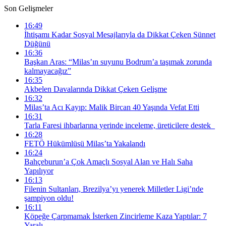
Son Gelişmeler
16:49
İhtişamı Kadar Sosyal Mesajlarıyla da Dikkat Çeken Sünnet
Düğünü
16:36
Başkan Aras: “Milas’ın suyunu Bodrum’a taşımak zorunda
kalmayacağız”
16:35
Akbelen Davalarında Dikkat Çeken Gelişme
16:32
Milas’ta Acı Kayıp: Malik Bircan 40 Yaşında Vefat Etti
16:31
Tarla Faresi ihbarlarına yerinde inceleme, üreticilere destek
16:28
FETÖ Hükümlüsü Milas’ta Yakalandı
16:24
Bahçeburun’a Çok Amaçlı Sosyal Alan ve Halı Saha
Yapılıyor
16:13
Filenin Sultanları, Brezilya’yı yenerek Milletler Ligi’nde
şampiyon oldu!
16:11
Köpeğe Çarpmamak İsterken Zincirleme Kaza Yaptılar: 7
Yaralı