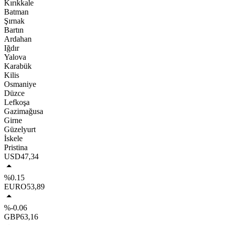
Kırıkkale
Batman
Şırnak
Bartın
Ardahan
Iğdır
Yalova
Karabük
Kilis
Osmaniye
Düzce
Lefkoşa
Gazimağusa
Girne
Güzelyurt
İskele
Pristina
USD
47,34
%0.15
EURO
53,89
%-0.06
GBP
63,16