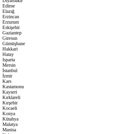
Diyarbakır
Edirne
Elazığ
Erzincan
Erzurum
Eskişehir
Gaziantep
Giresun
Gümüşhane
Hakkari
Hatay
Isparta
Mersin
İstanbul
İzmir
Kars
Kastamonu
Kayseri
Kırklareli
Kırşehir
Kocaeli
Konya
Kütahya
Malatya
Manisa