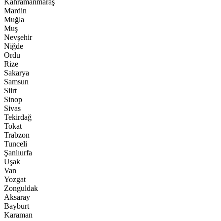
Kahramanmaraş
Mardin
Muğla
Muş
Nevşehir
Niğde
Ordu
Rize
Sakarya
Samsun
Siirt
Sinop
Sivas
Tekirdağ
Tokat
Trabzon
Tunceli
Şanlıurfa
Uşak
Van
Yozgat
Zonguldak
Aksaray
Bayburt
Karaman