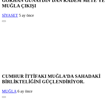
GÖKHAN GÜNAYDIN’DAN KADEM METE’YE
MUĞLA ÇIKIŞI
SİYASET
5 ay önce
CUMHUR İTTİFAKI MUĞLA’DA SAHADAKİ
BİRLİKTELİĞİNİ GÜÇLENDİRİYOR.
MUĞLA
6 ay önce