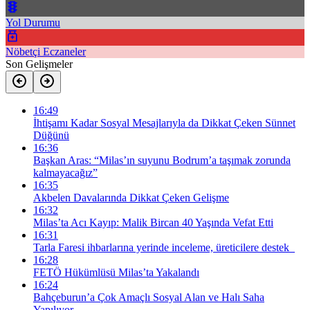
Yol Durumu
Nöbetçi Eczaneler
Son Gelişmeler
16:49
İhtişamı Kadar Sosyal Mesajlarıyla da Dikkat Çeken Sünnet
Düğünü
16:36
Başkan Aras: “Milas’ın suyunu Bodrum’a taşımak zorunda
kalmayacağız”
16:35
Akbelen Davalarında Dikkat Çeken Gelişme
16:32
Milas’ta Acı Kayıp: Malik Bircan 40 Yaşında Vefat Etti
16:31
Tarla Faresi ihbarlarına yerinde inceleme, üreticilere destek
16:28
FETÖ Hükümlüsü Milas’ta Yakalandı
16:24
Bahçeburun’a Çok Amaçlı Sosyal Alan ve Halı Saha
Yapılıyor