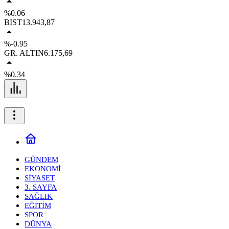
%0.06
BIST
13.943,87
%-0.95
GR. ALTIN
6.175,69
%0.34
GÜNDEM
EKONOMİ
SİYASET
3. SAYFA
SAĞLIK
EĞİTİM
SPOR
DÜNYA