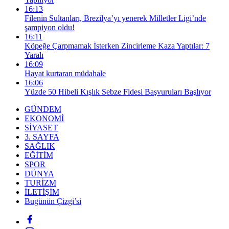
16:13
Filenin Sultanları, Brezilya’yı yenerek Milletler Ligi’nde
şampiyon oldu!
16:11
Köpeğe Çarpmamak İsterken Zincirleme Kaza Yaptılar: 7
Yaralı
16:09
Hayat kurtaran müdahale
16:06
Yüzde 50 Hibeli Kışlık Sebze Fidesi Başvuruları Başlıyor
GÜNDEM
EKONOMİ
SİYASET
3. SAYFA
SAĞLIK
EĞİTİM
SPOR
DÜNYA
TURİZM
İLETİŞİM
Bugünün Çizgi’si