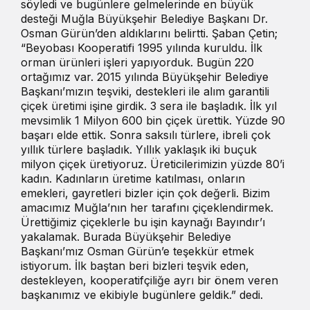
söyledi ve bugünlere gelmelerinde en büyük
desteği Muğla Büyükşehir Belediye Başkanı Dr.
Osman Gürün’den aldıklarını belirtti. Şaban Çetin;
“Beyobası Kooperatifi 1995 yılında kuruldu. İlk
orman ürünleri işleri yapıyorduk. Bugün 220
ortağımız var. 2015 yılında Büyükşehir Belediye
Başkanı’mızın teşviki, destekleri ile alım garantili
çiçek üretimi işine girdik. 3 sera ile başladık. İlk yıl
mevsimlik 1 Milyon 600 bin çiçek ürettik. Yüzde 90
başarı elde ettik. Sonra saksılı türlere, ibreli çok
yıllık türlere başladık. Yıllık yaklaşık iki buçuk
milyon çiçek üretiyoruz. Üreticilerimizin yüzde 80’i
kadın. Kadınların üretime katılması, onların
emekleri, gayretleri bizler için çok değerli. Bizim
amacımız Muğla’nın her tarafını çiçeklendirmek.
Ürettiğimiz çiçeklerle bu işin kaynağı Bayındır’ı
yakalamak. Burada Büyükşehir Belediye
Başkanı’mız Osman Gürün’e teşekkür etmek
istiyorum. İlk baştan beri bizleri teşvik eden,
destekleyen, kooperatifçiliğe ayrı bir önem veren
başkanımız ve ekibiyle bugünlere geldik.” dedi.