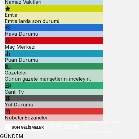
Namaz Vakitleri
Emtia
Emtia'larda son durum!
Hava Durumu
Maç Merkezi
Puan Durumu
Gazeteler
Günün gazete manşetlerini inceleyin.
Milaslı Çiftçilerin
Canlı Tv
Sulama Suyu
Yol Durumu
Sorunu Gündeme
Nöbetçi Eczaneler
Taşındı: Kahraman
23:36
SON GELIŞMELER
Akar “Üreticiye
GÜNDEM