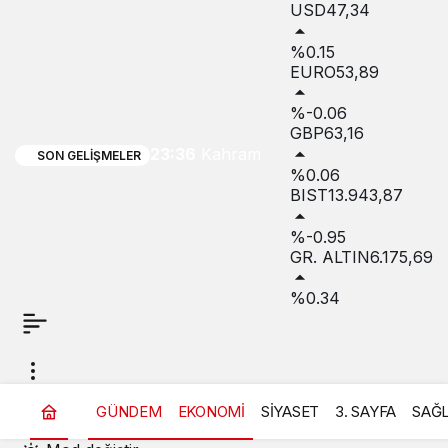
USD
47,34
Sorunu
%0.15
EURO
53,89
Gündeme
%-0.06
Taşındı:
GBP
63,16
23:36
Kahraman
SON GELIŞMELER
%0.06
Akar
BIST
13.943,87
“Üreticiye
%-0.95
GR. ALTIN
6.175,69
‘Ekmeyin,
%0.34
su yok’
demek
zorunda
GÜNDEM
EKONOMİ
SİYASET
3. SAYFA
SAĞL
kaldık”