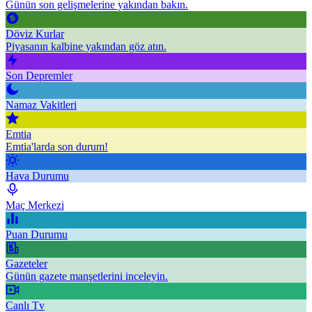
Günün son gelişmelerine yakından bakın.
Döviz Kurlar
Piyasanın kalbine yakından göz atın.
Son Depremler
Namaz Vakitleri
Emtia
Emtia'larda son durum!
Hava Durumu
Maç Merkezi
Puan Durumu
Gazeteler
Günün gazete manşetlerini inceleyin.
Canlı Tv