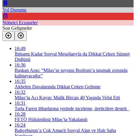
Yol Durumu
Nöbetçi Eczaneler
Son Gelişmeler
16:49
İhtişamı Kadar Sosyal Mesajlarıyla da Dikkat Çeken Sünnet
Düğünü
16:36
Başkan Aras: “Milas’ın suyunu Bodrum’a taşımak zorunda
kalmayacağız”
16:35
Akbelen Davalarında Dikkat Çeken Gelişme
16:32
Milas’ta Acı Kayıp: Malik Bircan 40 Yaşında Vefat Etti
16:31
Tarla Faresi ihbarlarına yerinde inceleme, üreticilere destek
16:28
FETÖ Hükümlüsü Milas’ta Yakalandı
16:24
Bahçeburun’a Çok Amaçlı Sosyal Alan ve Halı Saha
Yapılıyor