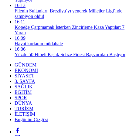
16:13
Filenin Sultanları, Brezilya’yı yenerek Milletler Ligi’nde
şampiyon oldu!
16:11
Köpeğe Çarpmamak İsterken Zincirleme Kaza Yaptılar: 7
Yaralı
16:09
Hayat kurtaran müdahale
16:06
Yüzde 50 Hibeli Kışlık Sebze Fidesi Başvuruları Başlıyor
GÜNDEM
EKONOMİ
SİYASET
3. SAYFA
SAĞLIK
EĞİTİM
SPOR
DÜNYA
TURİZM
İLETİŞİM
Bugünün Çizgi’si