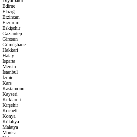
Diyarbakır
Edirne
Elazığ
Erzincan
Erzurum
Eskişehir
Gaziantep
Giresun
Gümüşhane
Hakkari
Hatay
Isparta
Mersin
İstanbul
İzmir
Kars
Kastamonu
Kayseri
Kırklareli
Kırşehir
Kocaeli
Konya
Kütahya
Malatya
Manisa