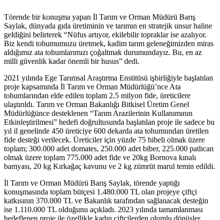
Törende bir konuşma yapan İl Tarım ve Orman Müdürü Barış
Saylak, dünyada gıda üretiminin ve tarımın en stratejik unsur haline
geldiğini belirterek “Nüfus artıyor, ekilebilir topraklar ise azalıyor.
Biz kendi tohumumuzu üretmek, kadim tarım geleneğimizden miras
aldığımız ata tohumlarımızı çoğaltmak durumundayız. Bu, en az
milli güvenlik kadar önemli bir husus” dedi.
2021 yılında Ege Tarımsal Araştırma Enstitüsü işbirliğiyle başlatılan
proje kapsamında İl Tarım ve Orman Müdürlüğü’nce Ata
tohumlarından elde edilen toplam 2.5 milyon fide, üreticilere
ulaştırıldı. Tarım ve Orman Bakanlığı Bitkisel Üretim Genel
Müdürlüğünce desteklenen “Tarım Arazilerinin Kullanımının
Etkinleştirilmesi” hedefi doğrultusunda başlatılan proje ile sadece bu
yıl il genelinde 450 üreticiye 600 dekarda ata tohumundan üretilen
fide desteği verilecek. Üreticiler için yüzde 75 hibeli olmak üzere
toplam; 300.000 adet domates, 250.000 adet biber, 225.000 patlıcan
olmak üzere toplam 775.000 adet fide ve 20kg Bornova kınalı
bamyası, 20 kg Kırkağaç kavunu ve 2 kg zümrüt marul temin edildi.
İl Tarım ve Orman Müdürü Barış Saylak, törende yaptığı
konuşmasında toplam bütçesi 1.480.000 TL olan projeye çiftçi
katkısının 370.000 TL ve Bakanlık tarafından sağlanacak desteğin
ise 1.110.000 TL olduğunu açıkladı. 2023 yılında tamamlanması
hedeflenen proje ile özellikle kadın çiftçilerden olumlu dönüşler