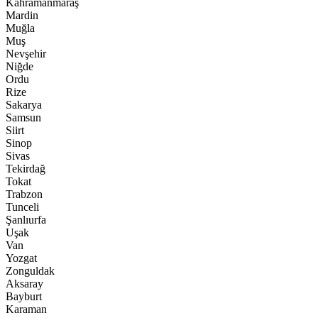
Kahramanmaraş
Mardin
Muğla
Muş
Nevşehir
Niğde
Ordu
Rize
Sakarya
Samsun
Siirt
Sinop
Sivas
Tekirdağ
Tokat
Trabzon
Tunceli
Şanlıurfa
Uşak
Van
Yozgat
Zonguldak
Aksaray
Bayburt
Karaman