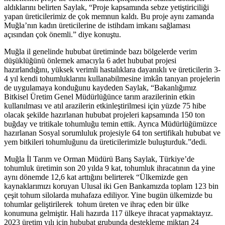
aldıklarını belirten Saylak, “Proje kapsamında sebze yetiştiriciliği
yapan üreticilerimiz de çok memnun kaldı. Bu proje aynı zamanda
Muğla’nın kadın üreticilerine de istihdam imkanı sağlaması
açısından çok önemli.” diye konuştu.
Muğla il genelinde hububat üretiminde bazı bölgelerde verim
düşüklüğünü önlemek amacıyla 6 adet hububat projesi
hazırlandığını, yüksek verimli hastalıklara dayanıklı ve üreticilerin 3-
4 yıl kendi tohumluklarını kullanabilmesine imkân tanıyan projelerin
de uygulamaya konduğunu kaydeden Saylak, “Bakanlığımız
Bitkisel Üretim Genel Müdürlüğünce tarım arazilerinin etkin
kullanılması ve atıl arazilerin etkinleştirilmesi için yüzde 75 hibe
olacak şekilde hazırlanan hububat projeleri kapsamında 150 ton
buğday ve tritikale tohumluğu temin ettik. Ayrıca Müdürlüğümüzce
hazırlanan Sosyal sorumluluk projesiyle 64 ton sertifikalı hububat ve
yem bitkileri tohumluğunu da üreticilerimizle buluşturduk.”dedi.
Muğla İl Tarım ve Orman Müdürü Barış Saylak, Türkiye’de
tohumluk üretimin son 20 yılda 9 kat, tohumluk ihracatının da yine
aynı dönemde 12,6 kat arttığını belirterek “Ülkemizde gen
kaynaklarımızı koruyan Ulusal iki Gen Bankamızda toplam 123 bin
çeşit tohum silolarda muhafaza ediliyor. Yine bugün ülkemizde bu
tohumlar geliştirilerek tohum üreten ve ihraç eden bir ülke
konumuna gelmiştir. Hali hazırda 117 ülkeye ihracat yapmaktayız.
2023 üretim yılı için hububat grubunda destekleme miktarı 24