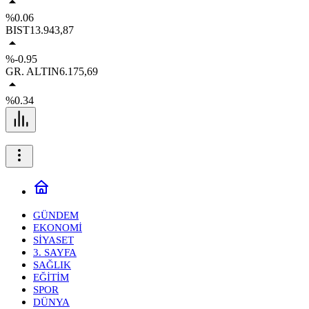
%0.06
BIST
13.943,87
%-0.95
GR. ALTIN
6.175,69
%0.34
GÜNDEM
EKONOMİ
SİYASET
3. SAYFA
SAĞLIK
EĞİTİM
SPOR
DÜNYA