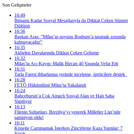
Son Gelişmeler
16:49
İhtişamı Kadar Sosyal Mesajlarıyla da Dikkat Çeken Sünnet
Düğünü
16:36
Başkan Aras: “Milas’ın suyunu Bodrum’a taşımak zorunda
kalmayacağız”
16:35
Akbelen Davalarında Dikkat Çeken Gelişme
16:32
Milas’ta Acı Kayıp: Malik Bircan 40 Yaşında Vefat Etti
16:31
Tarla Faresi ihbarlarına yerinde inceleme, üreticilere destek
16:28
FETÖ Hükümlüsü Milas’ta Yakalandı
16:24
Bahçeburun’a Çok Amaçlı Sosyal Alan ve Halı Saha
Yapılıyor
16:13
Filenin Sultanları, Brezilya’yı yenerek Milletler Ligi’nde
şampiyon oldu!
16:11
Köpeğe Çarpmamak İsterken Zincirleme Kaza Yaptılar: 7
Yaralı