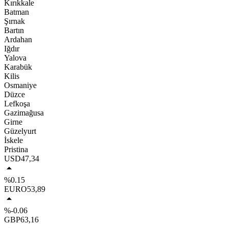
Kırıkkale
Batman
Şırnak
Bartın
Ardahan
Iğdır
Yalova
Karabük
Kilis
Osmaniye
Düzce
Lefkoşa
Gazimağusa
Girne
Güzelyurt
İskele
Pristina
USD
47,34
%0.15
EURO
53,89
%-0.06
GBP
63,16