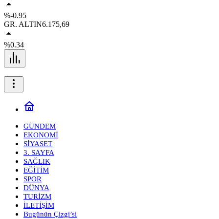
%-0.95
GR. ALTIN
6.175,69
%0.34
GÜNDEM
EKONOMİ
SİYASET
3. SAYFA
SAĞLIK
EĞİTİM
SPOR
DÜNYA
TURİZM
İLETİŞİM
Bugünün Çizgi’si