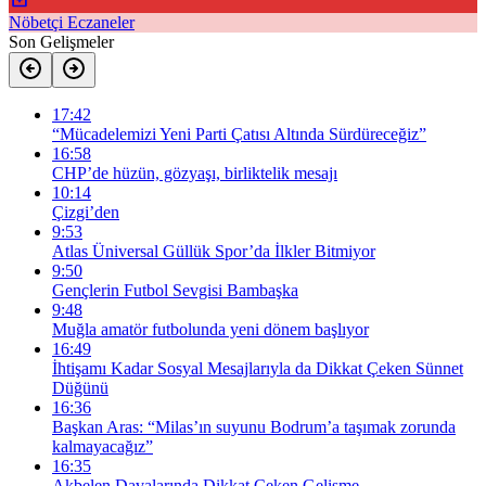
Nöbetçi Eczaneler
Son Gelişmeler
17:42
“Mücadelemizi Yeni Parti Çatısı Altında Sürdüreceğiz”
16:58
CHP’de hüzün, gözyaşı, birliktelik mesajı
10:14
Çizgi’den
9:53
Atlas Üniversal Güllük Spor’da İlkler Bitmiyor
9:50
Gençlerin Futbol Sevgisi Bambaşka
9:48
Muğla amatör futbolunda yeni dönem başlıyor
16:49
İhtişamı Kadar Sosyal Mesajlarıyla da Dikkat Çeken Sünnet
Düğünü
16:36
Başkan Aras: “Milas’ın suyunu Bodrum’a taşımak zorunda
kalmayacağız”
16:35
Akbelen Davalarında Dikkat Çeken Gelişme