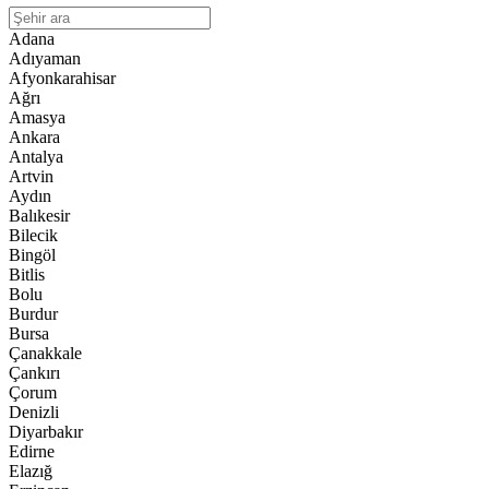
Adana
Adıyaman
Afyonkarahisar
Ağrı
Amasya
Ankara
Antalya
Artvin
Aydın
Balıkesir
Bilecik
Bingöl
Bitlis
Bolu
Burdur
Bursa
Çanakkale
Çankırı
Çorum
Denizli
Diyarbakır
Edirne
Elazığ