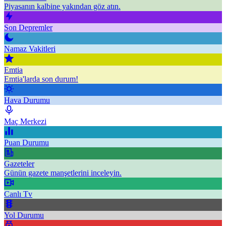
Piyasanın kalbine yakından göz atın.
Son Depremler
Namaz Vakitleri
Emtia
Emtia'larda son durum!
Hava Durumu
Maç Merkezi
Puan Durumu
Gazeteler
Günün gazete manşetlerini inceleyin.
Canlı Tv
Yol Durumu