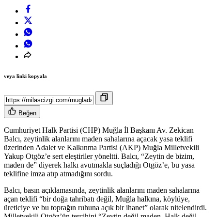
veya linki kopyala
Beğen
Cumhuriyet Halk Partisi (CHP) Muğla İl Başkanı Av. Zekican
Balcı, zeytinlik alanlarını maden sahalarına açacak yasa teklifi
üzerinden Adalet ve Kalkınma Partisi (AKP) Muğla Milletvekili
Yakup Otgöz’e sert eleştiriler yöneltti. Balcı, “Zeytin de bizim,
maden de” diyerek halkı avutmakla suçladığı Otgöz’e, bu yasa
teklifine imza atıp atmadığını sordu.
Balcı, basın açıklamasında, zeytinlik alanlarını maden sahalarına
açan teklifi “bir doğa tahribatı değil, Muğla halkına, köylüye,
üreticiye ve bu toprağın ruhuna açık bir ihanet” olarak nitelendirdi.
Milletvekili Otgöz’ün tercihini “Zeytin değil maden. Halk değil