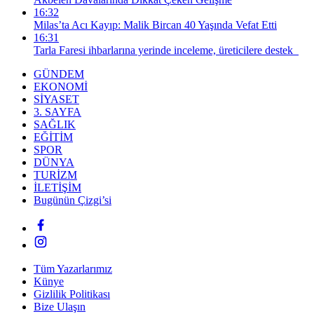
16:32
Milas’ta Acı Kayıp: Malik Bircan 40 Yaşında Vefat Etti
16:31
Tarla Faresi ihbarlarına yerinde inceleme, üreticilere destek
GÜNDEM
EKONOMİ
SİYASET
3. SAYFA
SAĞLIK
EĞİTİM
SPOR
DÜNYA
TURİZM
İLETİŞİM
Bugünün Çizgi’si
Tüm Yazarlarımız
Künye
Gizlilik Politikası
Bize Ulaşın