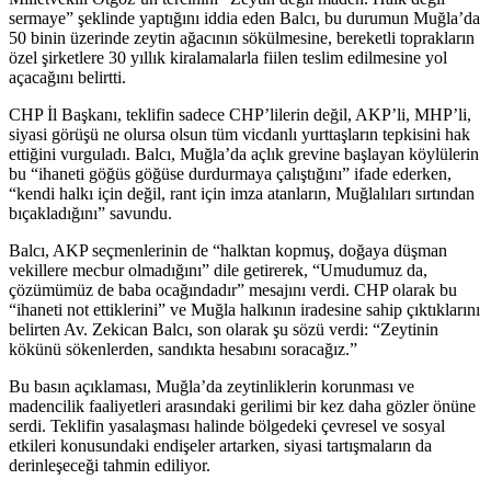
sermaye” şeklinde yaptığını iddia eden Balcı, bu durumun Muğla’da
50 binin üzerinde zeytin ağacının sökülmesine, bereketli toprakların
özel şirketlere 30 yıllık kiralamalarla fiilen teslim edilmesine yol
açacağını belirtti.
CHP İl Başkanı, teklifin sadece CHP’lilerin değil, AKP’li, MHP’li,
siyasi görüşü ne olursa olsun tüm vicdanlı yurttaşların tepkisini hak
ettiğini vurguladı. Balcı, Muğla’da açlık grevine başlayan köylülerin
bu “ihaneti göğüs göğüse durdurmaya çalıştığını” ifade ederken,
“kendi halkı için değil, rant için imza atanların, Muğlalıları sırtından
bıçakladığını” savundu.
Balcı, AKP seçmenlerinin de “halktan kopmuş, doğaya düşman
vekillere mecbur olmadığını” dile getirerek, “Umudumuz da,
çözümümüz de baba ocağındadır” mesajını verdi. CHP olarak bu
“ihaneti not ettiklerini” ve Muğla halkının iradesine sahip çıktıklarını
belirten Av. Zekican Balcı, son olarak şu sözü verdi: “Zeytinin
kökünü sökenlerden, sandıkta hesabını soracağız.”
Bu basın açıklaması, Muğla’da zeytinliklerin korunması ve
madencilik faaliyetleri arasındaki gerilimi bir kez daha gözler önüne
serdi. Teklifin yasalaşması halinde bölgedeki çevresel ve sosyal
etkileri konusundaki endişeler artarken, siyasi tartışmaların da
derinleşeceği tahmin ediliyor.