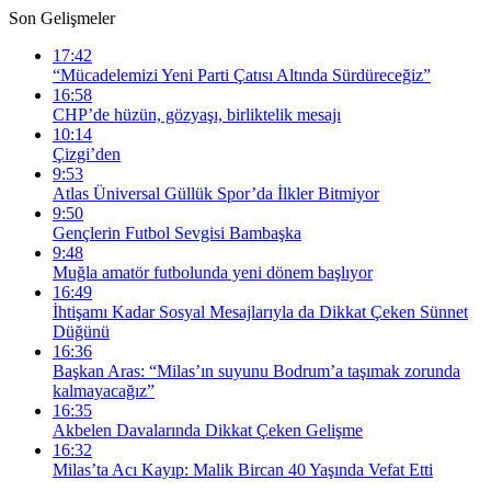
Son Gelişmeler
17:42
“Mücadelemizi Yeni Parti Çatısı Altında Sürdüreceğiz”
16:58
CHP’de hüzün, gözyaşı, birliktelik mesajı
10:14
Çizgi’den
9:53
Atlas Üniversal Güllük Spor’da İlkler Bitmiyor
9:50
Gençlerin Futbol Sevgisi Bambaşka
9:48
Muğla amatör futbolunda yeni dönem başlıyor
16:49
İhtişamı Kadar Sosyal Mesajlarıyla da Dikkat Çeken Sünnet
Düğünü
16:36
Başkan Aras: “Milas’ın suyunu Bodrum’a taşımak zorunda
kalmayacağız”
16:35
Akbelen Davalarında Dikkat Çeken Gelişme
16:32
Milas’ta Acı Kayıp: Malik Bircan 40 Yaşında Vefat Etti