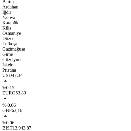
Bartın
Ardahan
Iğdır
Yalova
Karabük
Kilis
Osmaniye
Düzce
Lefkoşa
Gazimağusa
Girne
Güzelyurt
İskele
Pristina
USD
47,34
%0.15
EURO
53,89
%-0.06
GBP
63,16
%0.06
BIST
13.943,87