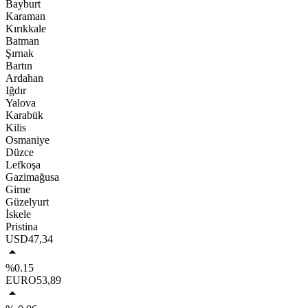
Bayburt
Karaman
Kırıkkale
Batman
Şırnak
Bartın
Ardahan
Iğdır
Yalova
Karabük
Kilis
Osmaniye
Düzce
Lefkoşa
Gazimağusa
Girne
Güzelyurt
İskele
Pristina
USD
47,34
%0.15
EURO
53,89