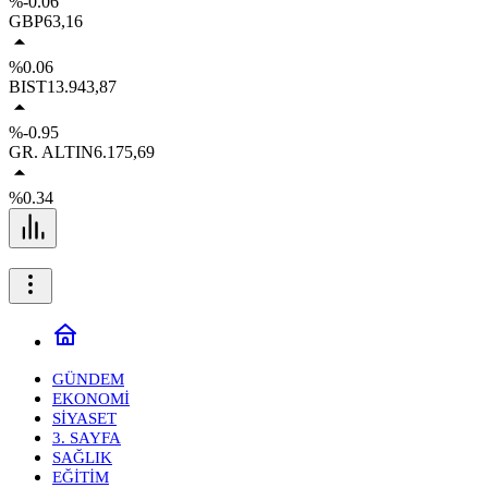
%-0.06
GBP
63,16
%0.06
BIST
13.943,87
%-0.95
GR. ALTIN
6.175,69
%0.34
GÜNDEM
EKONOMİ
SİYASET
3. SAYFA
SAĞLIK
EĞİTİM