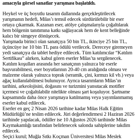
amacıyla görsel sanatlar yarışması başlatıldı.
Heykel ve üç boyutlu tasarım dallarında gerçekleştirilecek
yarışmanın hedefi, Milas’ı temsil edecek sürdürülebilir bir eser
ortaya çıkarmak. Kazanan eser, atölye çalışmalarıyla çoğaltılarak
hem bölgenin tanıtımına katkı sağlayacak hem de kent belleğinde
kalıcı bir simgeye dönüşecek.
Yarışmada birinci olan sanatçıya 50 bin TL, ikinciye 25 bin TL,
üçüncüye ise 10 bin TL para ödülü verilecek. Dereceye giremeyen
yedi sanatçıya da tablet hediye edilecek. Tüm katılımcılar “Katılım
Sertifikası” alırken, kabul gören eserler Milas’ta sergilenecek.
Katılım koşulları arasında her sanatçının yalnızca bir eserle
başvurabilmesi, eser boyutlarının 20-40 cm aralığında olması ve
malzeme olarak yalnızca toprak (seramik, çini, kırmızı kil vb.) veya
ağaç kullanılabilmesi bulunuyor. Ayrıca tasarımların Milas’ın
tarihini, arkeolojisini, doğasını ve turizmini yansıtacak motifler
içermesi ve çoğaltılabilir nitelikte olması şart koşuluyor. Şartname
kapsamında daha önce yarışmaya katılmamış veya yayımlanmamış
eserler kabul edilecek.
Eserler en geç 2 Nisan 2026 tarihine kadar Milas Halk Eğitim
Müdürlüğü’ne teslim edilecek. Jüri değerlendirmesi 2 Haziran 2026
tarihinde yapılacak, ödüller ise 10 Ağustos 2026 tarihinde Milas
Kaymakamlığı tarafından belirlenecek salonda sahiplerine takdim
edilecek.
Seçici kurul; Muğla Sıtkı Koçman Üniversitesi Milas Meslek