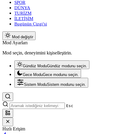
SPOR
DÜNYA
TURİZM
İLETİŞİM
Bugünün Çizgi’si
Mod değiştir
Mod Ayarları
Mod seçin, deneyimini kişiselleştirin.
Gündüz Modu
Gündüz modunu seçin.
Gece Modu
Gece modunu seçin.
Sistem Modu
Sistem modunu seçin.
Esc
Hızlı Erişim