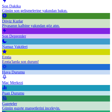
Son Dakika
Günün son gelişmelerine yakından bakın.
Döviz Kurlar
Piyasanın kalbine yakından göz atın.
Son Depremler
Namaz Vakitleri
Emtia
Emtia'larda son durum!
Hava Durumu
Maç Merkezi
Puan Durumu
Gazeteler
Günün gazete manşetlerini inceleyin.