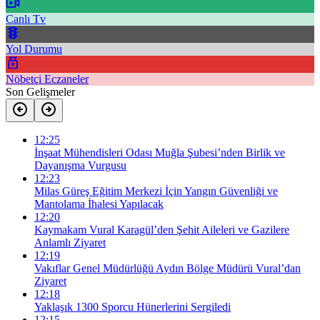
Canlı Tv
Yol Durumu
Nöbetçi Eczaneler
Son Gelişmeler
12:25
İnşaat Mühendisleri Odası Muğla Şubesi’nden Birlik ve
Dayanışma Vurgusu
12:23
Milas Güreş Eğitim Merkezi İçin Yangın Güvenliği ve
Mantolama İhalesi Yapılacak
12:20
Kaymakam Vural Karagül’den Şehit Aileleri ve Gazilere
Anlamlı Ziyaret
12:19
Vakıflar Genel Müdürlüğü Aydın Bölge Müdürü Vural’dan
Ziyaret
12:18
Yaklaşık 1300 Sporcu Hünerlerini Sergiledi
12:15