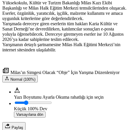
Yüksekokulu, Kültür ve Turizm Bakanlığı Milas Kazı Ekibi
Başkanlığı ve Milas Halk Eğitim Merkezi temsilcilerinden oluşacak.
Eserler, özgünlük, yaratıcılık, işçilik, malzeme kullanımı ve amaca
uygunluk kriterlerine göre değerlendirilecek.
Yarışmada dereceye giren eserlerin tüm hakları Karia Kültür ve
Sanat Derneği’ne devredilirken, katılımcılar sonuçları e-posta
yoluyla öğrenebilecek. Dereceye giremeyen eserler ise 10 Ağustos
2026’ya kadar sahiplerine teslim edilecek.
Yarışmanın detaylı şartnamesine Milas Halk Eğitimi Merkezi’nin
internet sitesinden ulaşılabilir.
Milas’ın Simgesi Olacak “Obje” İçin Yarışma Düzenleniyor
Normal (100%)
Yazı Boyutunu Ayarla
Okuma rahatlığı için seçin
Küçük
100%
Dev
Varsayılana dön
Paylaş