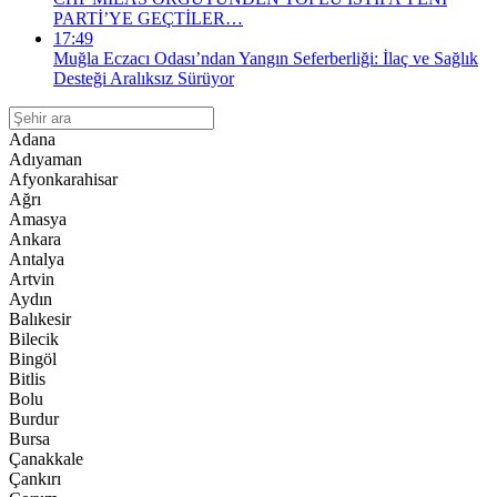
PARTİ’YE GEÇTİLER…
17:49
Muğla Eczacı Odası’ndan Yangın Seferberliği: İlaç ve Sağlık
Desteği Aralıksız Sürüyor
Adana
Adıyaman
Afyonkarahisar
Ağrı
Amasya
Ankara
Antalya
Artvin
Aydın
Balıkesir
Bilecik
Bingöl
Bitlis
Bolu
Burdur
Bursa
Çanakkale
Çankırı