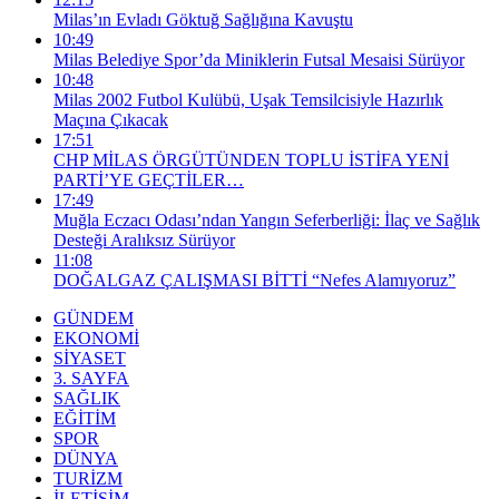
Milas’ın Evladı Göktuğ Sağlığına Kavuştu
10:49
Milas Belediye Spor’da Miniklerin Futsal Mesaisi Sürüyor
10:48
Milas 2002 Futbol Kulübü, Uşak Temsilcisiyle Hazırlık
Maçına Çıkacak
17:51
CHP MİLAS ÖRGÜTÜNDEN TOPLU İSTİFA YENİ
PARTİ’YE GEÇTİLER…
17:49
Muğla Eczacı Odası’ndan Yangın Seferberliği: İlaç ve Sağlık
Desteği Aralıksız Sürüyor
11:08
DOĞALGAZ ÇALIŞMASI BİTTİ “Nefes Alamıyoruz”
GÜNDEM
EKONOMİ
SİYASET
3. SAYFA
SAĞLIK
EĞİTİM
SPOR
DÜNYA
TURİZM
İLETİŞİM