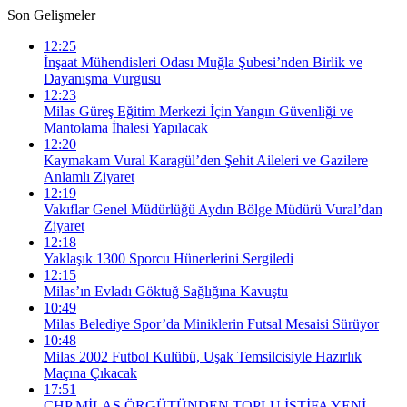
Son Gelişmeler
12:25
İnşaat Mühendisleri Odası Muğla Şubesi’nden Birlik ve
Dayanışma Vurgusu
12:23
Milas Güreş Eğitim Merkezi İçin Yangın Güvenliği ve
Mantolama İhalesi Yapılacak
12:20
Kaymakam Vural Karagül’den Şehit Aileleri ve Gazilere
Anlamlı Ziyaret
12:19
Vakıflar Genel Müdürlüğü Aydın Bölge Müdürü Vural’dan
Ziyaret
12:18
Yaklaşık 1300 Sporcu Hünerlerini Sergiledi
12:15
Milas’ın Evladı Göktuğ Sağlığına Kavuştu
10:49
Milas Belediye Spor’da Miniklerin Futsal Mesaisi Sürüyor
10:48
Milas 2002 Futbol Kulübü, Uşak Temsilcisiyle Hazırlık
Maçına Çıkacak
17:51
CHP MİLAS ÖRGÜTÜNDEN TOPLU İSTİFA YENİ