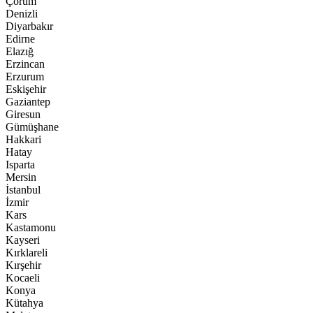
Çorum
Denizli
Diyarbakır
Edirne
Elazığ
Erzincan
Erzurum
Eskişehir
Gaziantep
Giresun
Gümüşhane
Hakkari
Hatay
Isparta
Mersin
İstanbul
İzmir
Kars
Kastamonu
Kayseri
Kırklareli
Kırşehir
Kocaeli
Konya
Kütahya