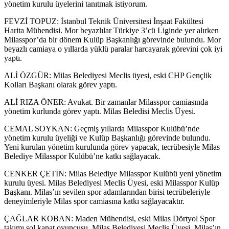
yönetim kurulu üyelerini tanıtmak istiyorum.
FEVZİ TOPUZ: İstanbul Teknik Üniversitesi İnşaat Fakültesi
Harita Mühendisi. Mor beyazlılar Türkiye 3’cü Liginde yer alırken
Milasspor’da bir dönem Kulüp Başkanlığı görevinde bulundu. Mor
beyazlı camiaya o yıllarda yüklü paralar harcayarak görevini çok iyi
yaptı.
ALİ ÖZGÜR: Milas Belediyesi Meclis üyesi, eski CHP Gençlik
Kolları Başkanı olarak görev yaptı.
ALİ RIZA ÖNER: Avukat. Bir zamanlar Milasspor camiasında
yönetim kurlunda görev yaptı. Milas Beledisi Meclis Üyesi.
CEMAL SOYKAN: Geçmiş yıllarda Milasspor Kulübü’nde
yönetim kurulu üyeliği ve Kulüp Başkanlığı görevinde bulundu.
Yeni kurulan yönetim kurulunda görev yapacak, tecrübesiyle Milas
Belediye Milasspor Kulübü’ne katkı sağlayacak.
CENKER ÇETİN: Milas Belediye Milasspor Kulübü yeni yönetim
kurulu üyesi. Milas Belediyesi Meclis Üyesi, eski Milasspor Kulüp
Başkanı. Milas’ın sevilen spor adamlarından birisi tecrübeleriyle
deneyimleriyle Milas spor camiasına katkı sağlayacaktır.
ÇAĞLAR KOBAN: Maden Mühendisi, eski Milas Dörtyol Spor
takımı sol kanat oyuncusu. Milas Belediyesi Meclis Üyesi. Milas’ın