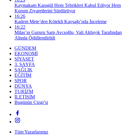
Kaymakam Karagül Hem Tebrikleri Kabul Ediyor Hem
Kurum Ziyaretlerini Sürdürüyor
16:26
Kadem Mete’den Kötekli Kavşağı’nda İnceleme
16:22
Milas’ın Gururu Sarp Avcıoğlu, Vali Akbıyık Tarafından
Altınla Ödüllendirildi
GÜNDEM
EKONOMİ
SİYASET
3. SAYFA
SAĞLIK
EĞİTİM
SPOR
DÜNYA
TURİZM
İLETİŞİM
Bugünün Çizgi’si
Tüm Yazarlarımız