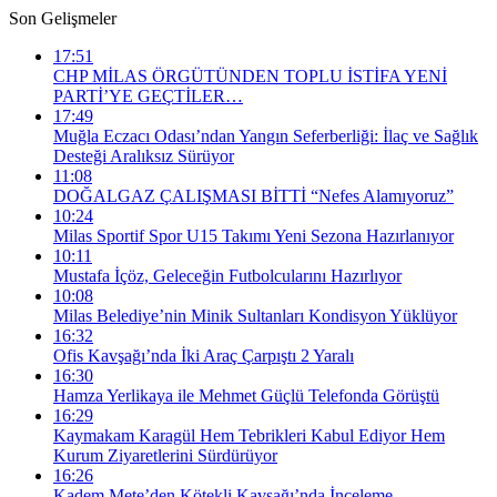
Son Gelişmeler
17:51
CHP MİLAS ÖRGÜTÜNDEN TOPLU İSTİFA YENİ
PARTİ’YE GEÇTİLER…
17:49
Muğla Eczacı Odası’ndan Yangın Seferberliği: İlaç ve Sağlık
Desteği Aralıksız Sürüyor
11:08
DOĞALGAZ ÇALIŞMASI BİTTİ “Nefes Alamıyoruz”
10:24
Milas Sportif Spor U15 Takımı Yeni Sezona Hazırlanıyor
10:11
Mustafa İçöz, Geleceğin Futbolcularını Hazırlıyor
10:08
Milas Belediye’nin Minik Sultanları Kondisyon Yüklüyor
16:32
Ofis Kavşağı’nda İki Araç Çarpıştı 2 Yaralı
16:30
Hamza Yerlikaya ile Mehmet Güçlü Telefonda Görüştü
16:29
Kaymakam Karagül Hem Tebrikleri Kabul Ediyor Hem
Kurum Ziyaretlerini Sürdürüyor
16:26
Kadem Mete’den Kötekli Kavşağı’nda İnceleme