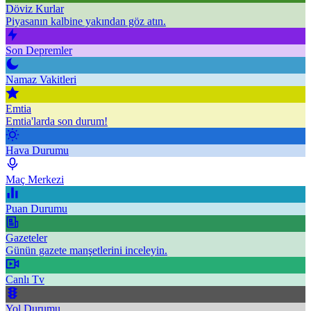
Döviz Kurlar
Piyasanın kalbine yakından göz atın.
Son Depremler
Namaz Vakitleri
Emtia
Emtia'larda son durum!
Hava Durumu
Maç Merkezi
Puan Durumu
Gazeteler
Günün gazete manşetlerini inceleyin.
Canlı Tv
Yol Durumu