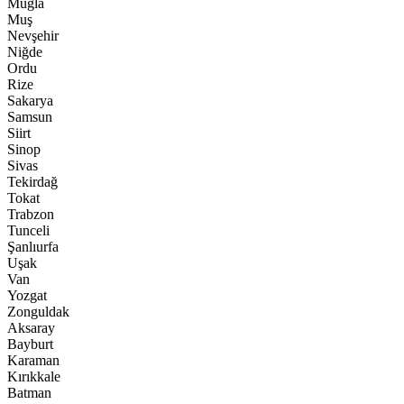
Muğla
Muş
Nevşehir
Niğde
Ordu
Rize
Sakarya
Samsun
Siirt
Sinop
Sivas
Tekirdağ
Tokat
Trabzon
Tunceli
Şanlıurfa
Uşak
Van
Yozgat
Zonguldak
Aksaray
Bayburt
Karaman
Kırıkkale
Batman