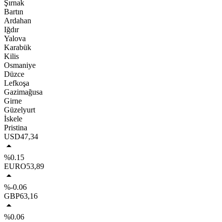
Şırnak
Bartın
Ardahan
Iğdır
Yalova
Karabük
Kilis
Osmaniye
Düzce
Lefkoşa
Gazimağusa
Girne
Güzelyurt
İskele
Pristina
USD
47,34
%0.15
EURO
53,89
%-0.06
GBP
63,16
%0.06