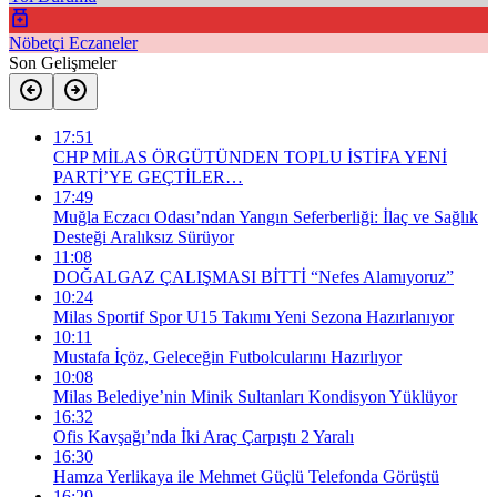
Nöbetçi Eczaneler
Son Gelişmeler
17:51
CHP MİLAS ÖRGÜTÜNDEN TOPLU İSTİFA YENİ
PARTİ’YE GEÇTİLER…
17:49
Muğla Eczacı Odası’ndan Yangın Seferberliği: İlaç ve Sağlık
Desteği Aralıksız Sürüyor
11:08
DOĞALGAZ ÇALIŞMASI BİTTİ “Nefes Alamıyoruz”
10:24
Milas Sportif Spor U15 Takımı Yeni Sezona Hazırlanıyor
10:11
Mustafa İçöz, Geleceğin Futbolcularını Hazırlıyor
10:08
Milas Belediye’nin Minik Sultanları Kondisyon Yüklüyor
16:32
Ofis Kavşağı’nda İki Araç Çarpıştı 2 Yaralı
16:30
Hamza Yerlikaya ile Mehmet Güçlü Telefonda Görüştü
16:29