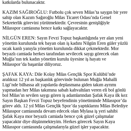
katkılarda bulunacaktır.
KAZIM SAĞIROĞLU: Futbolu çok seven Milas’ta saygın bir yere
sahip olan Kazım Sağıroğlu Milas Ticaret Odası’nda Genel
Sekreterlik görevini yürütmektedir. Çevresinin genişliğiyle
Milasspor camiasına bence katkı sağlayacaktır.
NİLGÜN EREN: Sayın Fevzi Topuz başkanlığında yer alan yeni
yönetim kurulunda tek bayan olan iş kadını Nilgün Eren güler yüzlü
sıcak kanlı yanıyla yönetim kurulunda dikkat çekmektedir. Mor
beyazlı camiada herkes tarafından sevilecek saygı görecek olan
Muğla’nın tek kadın yönetim kurulu üyesine iş hayatı ve
Milasspor’da başarılar diliyoruz.
ŞAFAK KAYA: Dile Kolay Milas Gençlik Spor Kulübü’nde
aralıksız 12 yıl as başkanlık görevinde bulunan Muğla Mahalli
Ligi’nde bilhassa alt yapılarda deplasmana giden takım ayrımı
yapmadan her Milas takımına sabah kahvaltıları veren eli bol gönlü
bol Milas’ın sevilen saygı gören iş adamlarından Şafak Kaya ilk kez
Sayın Başkan Fevzi Topuz beyefendinin yönetiminde Milasspor’da
görev aldı. 12 yıl Milas Gençlik Spor’da yaptıklarını Milas Belediye
Milasspor camiasında devam edecek olan Mylasa iş yeri sahibi
Şafak Kaya mor beyazlı camiada bence çok güzel çalışmalar
yapacaktır diye düşünmekteyim. Herkes görecek Sayın Kaya
Milasspor camiasında çalışmalarıyla güzel işler yapacaktır.