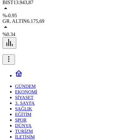
BIST
13.943,87
%-0.95
GR. ALTIN
6.175,69
%0.34
GÜNDEM
EKONOMİ
SİYASET
3. SAYFA
SAĞLIK
EĞİTİM
SPOR
DÜNYA
TURİZM
İLETİŞİM