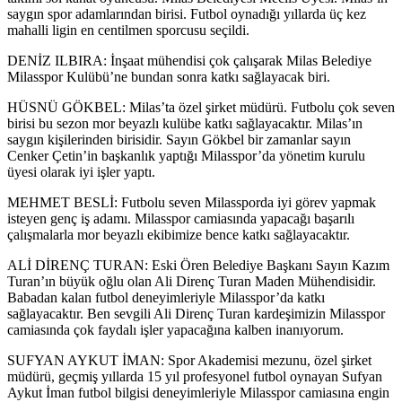
saygın spor adamlarından birisi. Futbol oynadığı yıllarda üç kez
mahalli ligin en centilmen sporcusu seçildi.
DENİZ ILBIRA: İnşaat mühendisi çok çalışarak Milas Belediye
Milasspor Kulübü’ne bundan sonra katkı sağlayacak biri.
HÜSNÜ GÖKBEL: Milas’ta özel şirket müdürü. Futbolu çok seven
birisi bu sezon mor beyazlı kulübe katkı sağlayacaktır. Milas’ın
saygın kişilerinden birisidir. Sayın Gökbel bir zamanlar sayın
Cenker Çetin’in başkanlık yaptığı Milasspor’da yönetim kurulu
üyesi olarak iyi işler yaptı.
MEHMET BESLİ: Futbolu seven Milassporda iyi görev yapmak
isteyen genç iş adamı. Milasspor camiasında yapacağı başarılı
çalışmalarla mor beyazlı ekibimize bence katkı sağlayacaktır.
ALİ DİRENÇ TURAN: Eski Ören Belediye Başkanı Sayın Kazım
Turan’ın büyük oğlu olan Ali Direnç Turan Maden Mühendisidir.
Babadan kalan futbol deneyimleriyle Milasspor’da katkı
sağlayacaktır. Ben sevgili Ali Direnç Turan kardeşimizin Milasspor
camiasında çok faydalı işler yapacağına kalben inanıyorum.
SUFYAN AYKUT İMAN: Spor Akademisi mezunu, özel şirket
müdürü, geçmiş yıllarda 15 yıl profesyonel futbol oynayan Sufyan
Aykut İman futbol bilgisi deneyimleriyle Milasspor camiasına engin