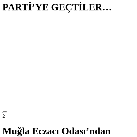
PARTİ’YE GEÇTİLER…
2
Muğla Eczacı Odası’ndan