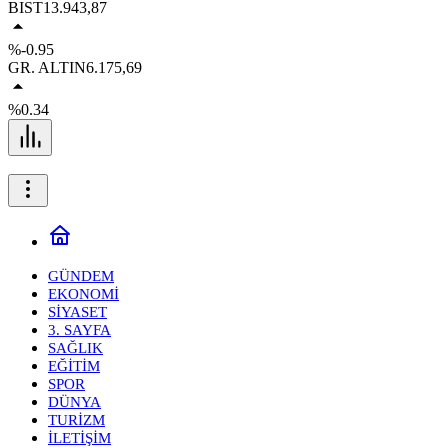
BIST
13.943,87
%-0.95
GR. ALTIN
6.175,69
%0.34
GÜNDEM
EKONOMİ
SİYASET
3. SAYFA
SAĞLIK
EĞİTİM
SPOR
DÜNYA
TURİZM
İLETİŞİM