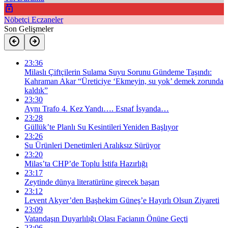
Nöbetçi Eczaneler
Son Gelişmeler
23:36
Milaslı Çiftçilerin Sulama Suyu Sorunu Gündeme Taşındı:
Kahraman Akar “Üreticiye ‘Ekmeyin, su yok’ demek zorunda
kaldık”
23:30
Aynı Trafo 4. Kez Yandı…. Esnaf İsyanda…
23:28
Güllük’te Planlı Su Kesintileri Yeniden Başlıyor
23:26
Su Ürünleri Denetimleri Aralıksız Sürüyor
23:20
Milas’ta CHP’de Toplu İstifa Hazırlığı
23:17
Zeytinde dünya literatürüne girecek başarı
23:12
Levent Akyer’den Başhekim Güneş’e Hayırlı Olsun Ziyareti
23:09
Vatandaşın Duyarlılığı Olası Facianın Önüne Geçti
23:06