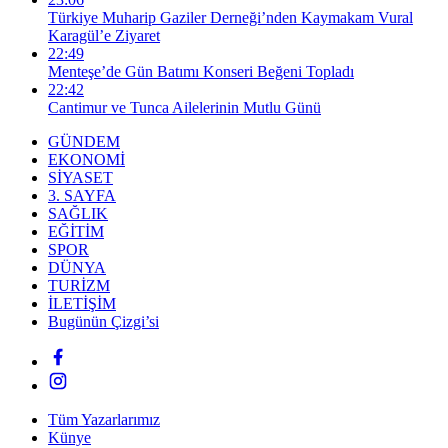
Türkiye Muharip Gaziler Derneği’nden Kaymakam Vural
Karagül’e Ziyaret
22:49
Menteşe’de Gün Batımı Konseri Beğeni Topladı
22:42
Cantimur ve Tunca Ailelerinin Mutlu Günü
GÜNDEM
EKONOMİ
SİYASET
3. SAYFA
SAĞLIK
EĞİTİM
SPOR
DÜNYA
TURİZM
İLETİŞİM
Bugünün Çizgi’si
Tüm Yazarlarımız
Künye