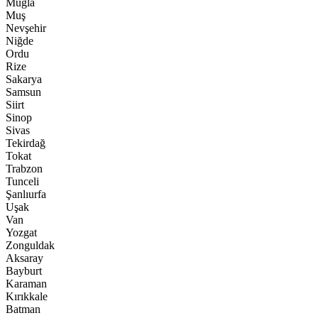
Muğla
Muş
Nevşehir
Niğde
Ordu
Rize
Sakarya
Samsun
Siirt
Sinop
Sivas
Tekirdağ
Tokat
Trabzon
Tunceli
Şanlıurfa
Uşak
Van
Yozgat
Zonguldak
Aksaray
Bayburt
Karaman
Kırıkkale
Batman