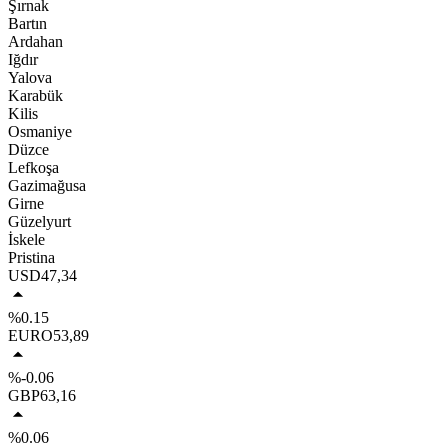
Şırnak
Bartın
Ardahan
Iğdır
Yalova
Karabük
Kilis
Osmaniye
Düzce
Lefkoşa
Gazimağusa
Girne
Güzelyurt
İskele
Pristina
USD
47,34
%0.15
EURO
53,89
%-0.06
GBP
63,16
%0.06