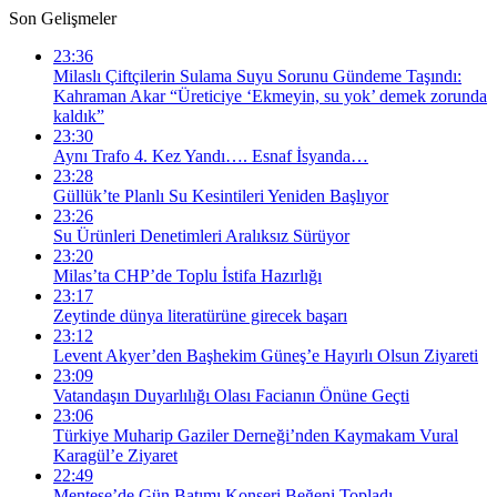
Son Gelişmeler
23:36
Milaslı Çiftçilerin Sulama Suyu Sorunu Gündeme Taşındı:
Kahraman Akar “Üreticiye ‘Ekmeyin, su yok’ demek zorunda
kaldık”
23:30
Aynı Trafo 4. Kez Yandı…. Esnaf İsyanda…
23:28
Güllük’te Planlı Su Kesintileri Yeniden Başlıyor
23:26
Su Ürünleri Denetimleri Aralıksız Sürüyor
23:20
Milas’ta CHP’de Toplu İstifa Hazırlığı
23:17
Zeytinde dünya literatürüne girecek başarı
23:12
Levent Akyer’den Başhekim Güneş’e Hayırlı Olsun Ziyareti
23:09
Vatandaşın Duyarlılığı Olası Facianın Önüne Geçti
23:06
Türkiye Muharip Gaziler Derneği’nden Kaymakam Vural
Karagül’e Ziyaret
22:49
Menteşe’de Gün Batımı Konseri Beğeni Topladı