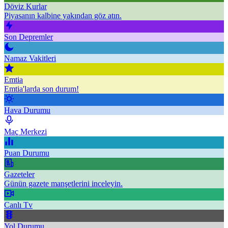
Döviz Kurlar
Piyasanın kalbine yakından göz atın.
Son Depremler
Namaz Vakitleri
Emtia
Emtia'larda son durum!
Hava Durumu
Maç Merkezi
Puan Durumu
Gazeteler
Günün gazete manşetlerini inceleyin.
Canlı Tv
Yol Durumu