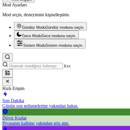
Mod Ayarları
Mod seçin, deneyimini kişiselleştirin.
Gündüz Modu
Gündüz modunu seçin.
Gece Modu
Gece modunu seçin.
Sistem Modu
Sistem modunu seçin.
Esc
Hızlı Erişim
Son Dakika
Günün son gelişmelerine yakından bakın.
Döviz Kurlar
Piyasanın kalbine yakından göz atın.