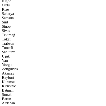
Niğde
Ordu
Rize
Sakarya
Samsun
Siirt
Sinop
Sivas
Tekirdağ
Tokat
Trabzon
Tunceli
Şanlıurfa
Uşak
Van
Yozgat
Zonguldak
Aksaray
Bayburt
Karaman
Kırıkkale
Batman
Şırnak
Bartın
Ardahan