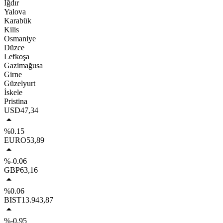
Iğdır
Yalova
Karabük
Kilis
Osmaniye
Düzce
Lefkoşa
Gazimağusa
Girne
Güzelyurt
İskele
Pristina
USD
47,34
%0.15
EURO
53,89
%-0.06
GBP
63,16
%0.06
BIST
13.943,87
%-0.95