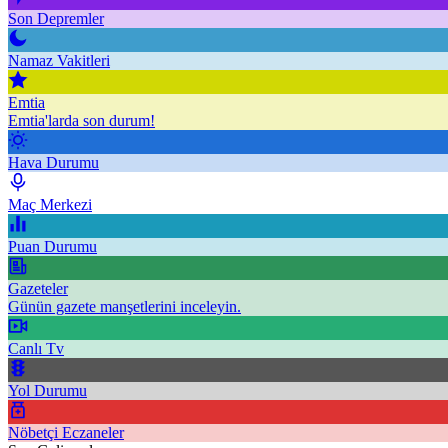
Son Depremler
Namaz Vakitleri
Emtia
Emtia'larda son durum!
Hava Durumu
Maç Merkezi
Puan Durumu
Gazeteler
Günün gazete manşetlerini inceleyin.
Canlı Tv
Yol Durumu
Nöbetçi Eczaneler