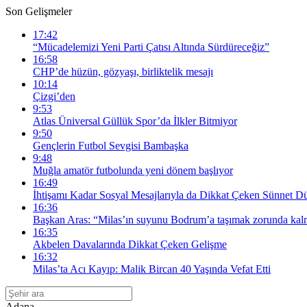
Son Gelişmeler
17:42
“Mücadelemizi Yeni Parti Çatısı Altında Sürdüreceğiz”
16:58
CHP’de hüzün, gözyaşı, birliktelik mesajı
10:14
Çizgi’den
9:53
Atlas Üniversal Güllük Spor’da İlkler Bitmiyor
9:50
Gençlerin Futbol Sevgisi Bambaşka
9:48
Muğla amatör futbolunda yeni dönem başlıyor
16:49
İhtişamı Kadar Sosyal Mesajlarıyla da Dikkat Çeken Sünnet 
16:36
Başkan Aras: “Milas’ın suyunu Bodrum’a taşımak zorunda ka
16:35
Akbelen Davalarında Dikkat Çeken Gelişme
16:32
Milas’ta Acı Kayıp: Malik Bircan 40 Yaşında Vefat Etti
Adana