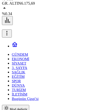
GR. ALTIN
6.175,69
%0.34
GÜNDEM
EKONOMİ
SİYASET
3. SAYFA
SAĞLIK
EĞİTİM
SPOR
DÜNYA
TURİZM
İLETİŞİM
Bugünün Çizgi’si
Mod değiştir