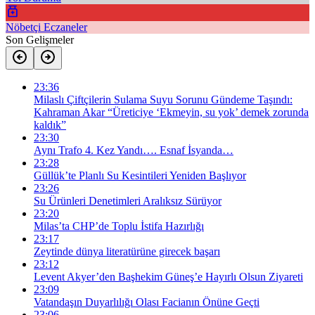
Nöbetçi Eczaneler
Son Gelişmeler
23:36
Milaslı Çiftçilerin Sulama Suyu Sorunu Gündeme Taşındı:
Kahraman Akar “Üreticiye ‘Ekmeyin, su yok’ demek zorunda
kaldık”
23:30
Aynı Trafo 4. Kez Yandı…. Esnaf İsyanda…
23:28
Güllük’te Planlı Su Kesintileri Yeniden Başlıyor
23:26
Su Ürünleri Denetimleri Aralıksız Sürüyor
23:20
Milas’ta CHP’de Toplu İstifa Hazırlığı
23:17
Zeytinde dünya literatürüne girecek başarı
23:12
Levent Akyer’den Başhekim Güneş’e Hayırlı Olsun Ziyareti
23:09
Vatandaşın Duyarlılığı Olası Facianın Önüne Geçti
23:06