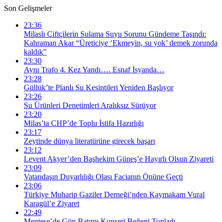
Son Gelişmeler
23:36
Milaslı Çiftçilerin Sulama Suyu Sorunu Gündeme Taşındı:
Kahraman Akar “Üreticiye ‘Ekmeyin, su yok’ demek zorunda
kaldık”
23:30
Aynı Trafo 4. Kez Yandı…. Esnaf İsyanda…
23:28
Güllük’te Planlı Su Kesintileri Yeniden Başlıyor
23:26
Su Ürünleri Denetimleri Aralıksız Sürüyor
23:20
Milas’ta CHP’de Toplu İstifa Hazırlığı
23:17
Zeytinde dünya literatürüne girecek başarı
23:12
Levent Akyer’den Başhekim Güneş’e Hayırlı Olsun Ziyareti
23:09
Vatandaşın Duyarlılığı Olası Facianın Önüne Geçti
23:06
Türkiye Muharip Gaziler Derneği’nden Kaymakam Vural
Karagül’e Ziyaret
22:49
Menteşe’de Gün Batımı Konseri Beğeni Topladı