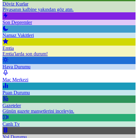
Döviz Kurlar
Piyasanın kalbine yakından göz atın.
Son Depremler
Namaz Vakitleri
Emtia
Emtia'larda son durum!
Hava Durumu
Maç Merkezi
Puan Durumu
Gazeteler
Günün gazete manşetlerini inceleyin.
Canlı Tv
Yol Durumu