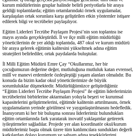
kurum müdürlerinin gruplar halinde belirli periyotlarla bir araya
geldiği toplantılarda; eğitim ortamlarındaki örnek uygulamalar,
karşılaşılan ortak sorunlara karşı geliştirilen etkin yöntemler istişare
edilerek bilgi ve tecrübeler paylaşılıyor.
Eğitim Liderleri Tecrübe Paylaşım Projesi’nin son toplantısı ise
mayıs ayında gerçekleştirildi. İl ve ilçe milli eğitim müdürlüğü
yöneticilerinin de yer aldığı toplantıda, 487 okul ve kurum müdürü
bir araya gelerek eğitimin kalitesini yükseltmek adına eğitim
stratejileri belirlediler, ortak paydalarda buluştular.
İl Milli Eğitim Müdürü Emre Çay “Okullarımız, her bir
çocuğumuzun değerine değer, mutluluğuna mutluluk katan evrensel,
millî ve manevi erdemlerle özdeşleştiği yaşam alanları olmalıdır. Bu
konuda da bizim kadar okul yöneticilerimize de büyük
sorumluluklar düşmektedir. Müdürlüğümüzce geliştirdiğimiz
“Eğitim Liderleri Tecrübe Paylaşım Projesi” ile eğitim liderlerimizin
tecrübelerini birbirlerine aktarmaları yoluyla beşeri ve kurumsal
kapasitelerini geliştirmelerini, eğitimde kalitenin artırılmasını, örnek
uygulamaların yerinde görülmesi ve yaygınlaştırılmasını hedefledik.
İnanıyorum ki her bir buluşma sonrası liderlerimiz bulundukları
eğitim ortamlarında fark yaratarak inovatif yaklaşımlar getirerek
iyileştirmeler sağladılar. Projede yer alan koordinatör okul/kurum
müdürlerimiz başta olmak üzere tüm katılımcılara sundukları değerli
katkılardan dolayı kurumum ve şahsım adına teşekkürlerimi