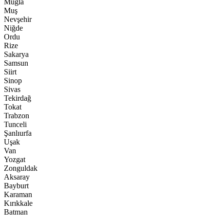
Muğla
Muş
Nevşehir
Niğde
Ordu
Rize
Sakarya
Samsun
Siirt
Sinop
Sivas
Tekirdağ
Tokat
Trabzon
Tunceli
Şanlıurfa
Uşak
Van
Yozgat
Zonguldak
Aksaray
Bayburt
Karaman
Kırıkkale
Batman