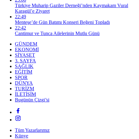
Türkiye Muharip Gaziler Derneği’nden Kaymakam Vural
Karagül’e Ziyaret
22:49
Menteşe’de Gün Batımı Konseri Beğeni Topladı
22:42
Cantimur ve Tunca Ailelerinin Mutlu Günü
GÜNDEM
EKONOMİ
SİYASET
3. SAYFA
SAĞLIK
EĞİTİM
SPOR
DÜNYA
TURİZM
İLETİŞİM
Bugünün Çizgi’si
Tüm Yazarlarımız
Künye