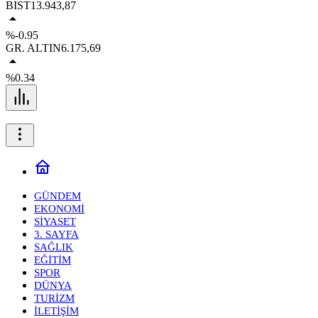
BIST
13.943,87
%-0.95
GR. ALTIN
6.175,69
%0.34
GÜNDEM
EKONOMİ
SİYASET
3. SAYFA
SAĞLIK
EĞİTİM
SPOR
DÜNYA
TURİZM
İLETİŞİM