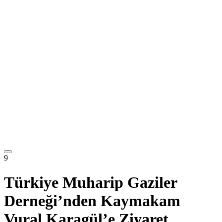
9
Türkiye Muharip Gaziler
Derneği’nden Kaymakam
Vural Karagül’e Ziyaret