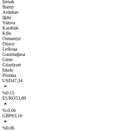
Şırnak
Bartın
Ardahan
Iğdır
Yalova
Karabük
Kilis
Osmaniye
Düzce
Lefkoşa
Gazimağusa
Girne
Güzelyurt
İskele
Pristina
USD
47,34
%0.15
EURO
53,89
%-0.06
GBP
63,16
%0.06