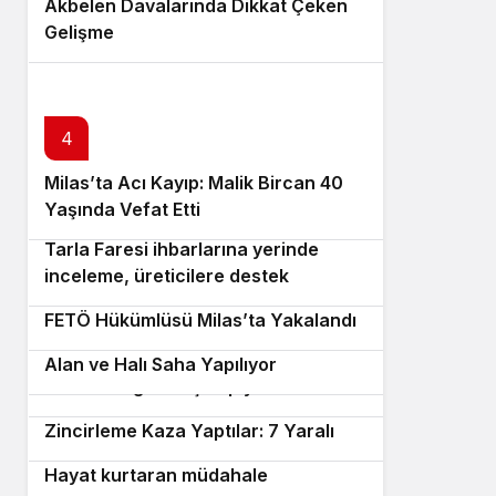
Akbelen Davalarında Dikkat Çeken
Gelişme
4
Milas’ta Acı Kayıp: Malik Bircan 40
5
Yaşında Vefat Etti
Tarla Faresi ihbarlarına yerinde
inceleme, üreticilere destek
6
7
8
FETÖ Hükümlüsü Milas’ta Yakalandı
Bahçeburun’a Çok Amaçlı Sosyal
Filenin Sultanları, Brezilya’yı yenerek
9
Alan ve Halı Saha Yapılıyor
Milletler Ligi’nde şampiyon oldu!
Köpeğe Çarpmamak İsterken
Zincirleme Kaza Yaptılar: 7 Yaralı
10
Hayat kurtaran müdahale