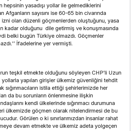
epsinin yasadışı yollar ile gelmediklerini
an Afganların sayısını ise 60-65 bin civarında
 izni olan düzenli göçmenlerden oluştuğunu, yasa
bin kadar olduğunu dile getirmiş ve konuşmasında
di belki bugün Türkiye olmazdı. Göçmenler
ı.’’ İfadelerine yer vermişti.
 sorun teşkil etmekte olduğunu söyleyen CHP’li Uzun
yollarla yapılan girişler ülkemiz güvenliğini tehdit
sığınmacıların istila ettiği şehirlerimizde her
an da bu sorunların önlenmesine ilişkin
tandaşlarını kendi ülkelerinde sığınmacı durumuna
eri ülkemizde göçmen olarak nitelendirmesi de bu
nucudur. Görülen o ki sınırlarımızdan insanlar rahat
girmeye devam etmekte ve ülkemiz adeta yolgeçen