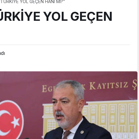
“TÜRKİYE YOL GEÇEN HANI MI?”
ÜRKİYE YOL GEÇEN
ndı