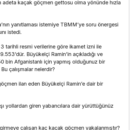
ın adeta kaçak göçmen gettosu olma yönünde hızla
aya’nın yanıtlaması istemiye TBMM’ye soru önergesi
nı istedi.
tarihli resmi verilerine göre ikamet izni ile
9.553’dür. Büyükelçi Ramin’in açıkladığı ve
50 bin Afganistanlı için yapmış olduğunuz bir
Bu çalışmalar nelerdir?
 göçmen ilan eden Büyükelçi Ramin’e dair bir
ışı yollardan giren yabancılara dair yürüttüğünüz
e girmeye çalışan kaç kaçak göçmen yakalanmıştır?