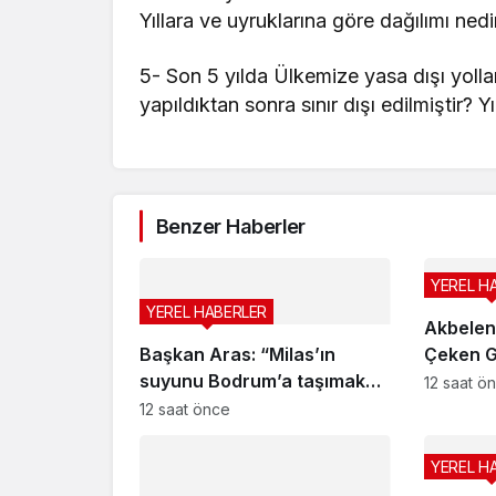
Yıllara ve uyruklarına göre dağılımı nedi
5- Son 5 yılda Ülkemize yasa dışı yollar
yapıldıktan sonra sınır dışı edilmiştir? Y
Benzer Haberler
YEREL H
YEREL HABERLER
Akbelen
Başkan Aras: “Milas’ın
Çeken G
suyunu Bodrum’a taşımak
12 saat ö
zorunda kalmayacağız”
12 saat önce
YEREL H