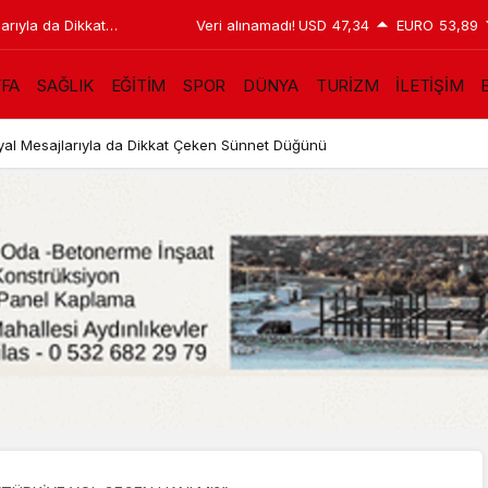
unu Bodrum’a taşımak
Veri alınamadı!
USD
47,34
EURO
53,89
YFA
SAĞLIK
EĞİTİM
SPOR
DÜNYA
TURİZM
İLETİŞİM
B
as’ın suyunu Bodrum’a taşımak zorunda kalmayacağız”