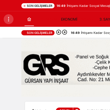
16:36
Başkan Aras: “Milas’ın suy
SON GELIŞMELER
zorunda kalmayacağız”
GÜNDEM
EKONOMİ
SİYASET
3. SA
16:36
Başkan Aras: “Mil
SON GELIŞMELER