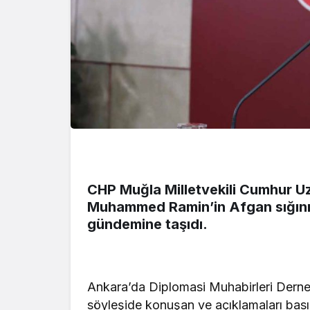
CHP Muğla Milletvekili Cumhur U
Muhammed Ramin’in Afgan sığınmac
gündemine taşıdı.
Ankara’da Diplomasi Muhabirleri Derneğ
söyleşide konuşan ve açıklamaları bası