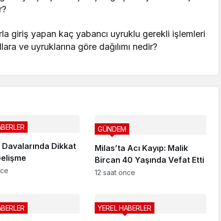
r?
la giriş yapan kaç yabancı uyruklu gerekli işlemleri
ıllara ve uyruklarına göre dağılımı nedir?
ABERLER
GÜNDEM
 Davalarında Dikkat
Milas’ta Acı Kayıp: Malik
elişme
Bircan 40 Yaşında Vefat Etti
nce
12 saat önce
ABERLER
YEREL HABERLER