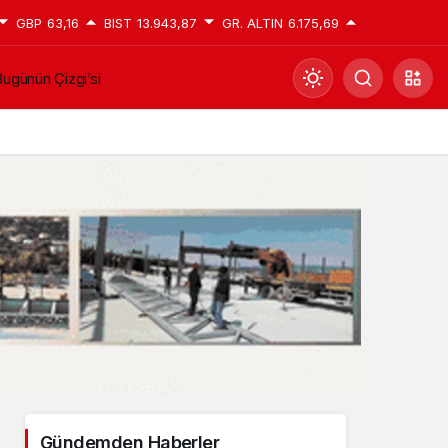
GBP
63,16
BIST
13.943,87
GR. ALTIN
6.175,69
ugünün Çizgi’si
Mod
değiştir
Gündüz Modu
Gündüz modunu seçin.
Gece Modu
Gece modunu seçin.
Sistem Modu
Sistem modunu seçin.
Gündemden Haberler