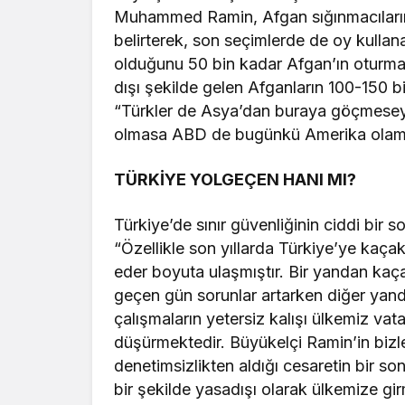
Muhammed Ramin, Afgan sığınmacıların h
belirterek, son seçimlerde de oy kullan
olduğunu 50 bin kadar Afgan’ın oturma
dışı şekilde gelen Afganların 100-150 
“Türkler de Asya’dan buraya göçmesey
olmasa ABD de bugünkü Amerika olamazd
TÜRKİYE YOLGEÇEN HANI MI?
Türkiye’de sınır güvenliğinin ciddi bir
“Özellikle son yıllarda Türkiye’ye kaçak 
eder boyuta ulaşmıştır. Bir yandan kaçak 
geçen gün sorunlar artarken diğer yand
çalışmaların yetersiz kalışı ülkemiz va
düşürmektedir. Büyükelçi Ramin’in bizl
denetimsizlikten aldığı cesaretin bir so
bir şekilde yasadışı olarak ülkemize 