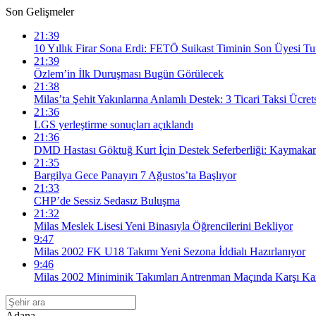
Son Gelişmeler
21:39
10 Yıllık Firar Sona Erdi: FETÖ Suikast Timinin Son Üyesi Tu
21:39
Özlem’in İlk Duruşması Bugün Görülecek
21:38
Milas’ta Şehit Yakınlarına Anlamlı Destek: 3 Ticari Taksi Ücre
21:36
LGS yerleştirme sonuçları açıklandı
21:36
DMD Hastası Göktuğ Kurt İçin Destek Seferberliği: Kaymakam
21:35
Bargilya Gece Panayırı 7 Ağustos’ta Başlıyor
21:33
CHP’de Sessiz Sedasız Buluşma
21:32
Milas Meslek Lisesi Yeni Binasıyla Öğrencilerini Bekliyor
9:47
Milas 2002 FK U18 Takımı Yeni Sezona İddialı Hazırlanıyor
9:46
Milas 2002 Miniminik Takımları Antrenman Maçında Karşı Kar
Adana