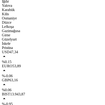
Iğdır
Yalova
Karabük
Kilis
Osmaniye
Düzce
Lefkoşa
Gazimağusa
Girne
Güzelyurt
İskele
Pristina
USD
47,34
%0.15
EURO
53,89
%-0.06
GBP
63,16
%0.06
BIST
13.943,87
%-0.95