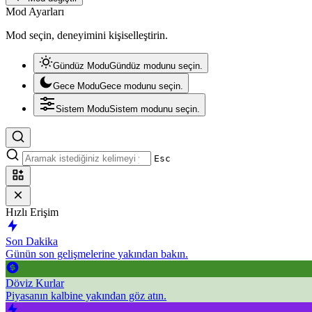
Mod Ayarları
Mod seçin, deneyimini kişiselleştirin.
Gündüz Modu
Gündüz modunu seçin.
Gece Modu
Gece modunu seçin.
Sistem Modu
Sistem modunu seçin.
Esc
Hızlı Erişim
Son Dakika
Günün son gelişmelerine yakından bakın.
Döviz Kurlar
Piyasanın kalbine yakından göz atın.