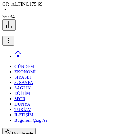
GR. ALTIN
6.175,69
%0.34
GÜNDEM
EKONOMİ
SİYASET
3. SAYFA
SAĞLIK
EĞİTİM
SPOR
DÜNYA
TURİZM
İLETİŞİM
Bugünün Çizgi’si
Mod değiştir