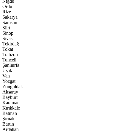
Niğde
Ordu
Rize
Sakarya
Samsun
Siirt
Sinop
Sivas
Tekirdağ
Tokat
Trabzon
Tunceli
Şanlıurfa
Uşak
Van
Yozgat
Zonguldak
Aksaray
Bayburt
Karaman
Kırıkkale
Batman
Şırnak
Bartın
Ardahan