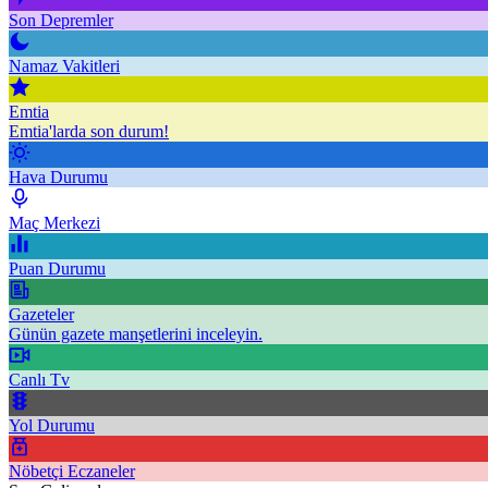
Son Depremler
Namaz Vakitleri
Emtia
Emtia'larda son durum!
Hava Durumu
Maç Merkezi
Puan Durumu
Gazeteler
Günün gazete manşetlerini inceleyin.
Canlı Tv
Yol Durumu
Nöbetçi Eczaneler