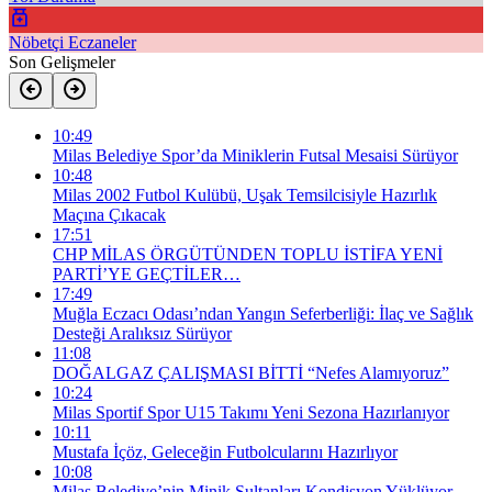
Nöbetçi Eczaneler
Son Gelişmeler
10:49
Milas Belediye Spor’da Miniklerin Futsal Mesaisi Sürüyor
10:48
Milas 2002 Futbol Kulübü, Uşak Temsilcisiyle Hazırlık
Maçına Çıkacak
17:51
CHP MİLAS ÖRGÜTÜNDEN TOPLU İSTİFA YENİ
PARTİ’YE GEÇTİLER…
17:49
Muğla Eczacı Odası’ndan Yangın Seferberliği: İlaç ve Sağlık
Desteği Aralıksız Sürüyor
11:08
DOĞALGAZ ÇALIŞMASI BİTTİ “Nefes Alamıyoruz”
10:24
Milas Sportif Spor U15 Takımı Yeni Sezona Hazırlanıyor
10:11
Mustafa İçöz, Geleceğin Futbolcularını Hazırlıyor
10:08
Milas Belediye’nin Minik Sultanları Kondisyon Yüklüyor