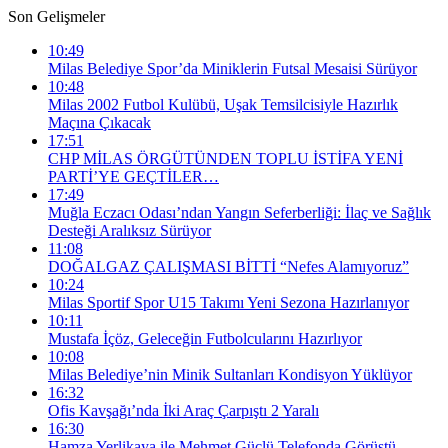
Son Gelişmeler
10:49
Milas Belediye Spor’da Miniklerin Futsal Mesaisi Sürüyor
10:48
Milas 2002 Futbol Kulübü, Uşak Temsilcisiyle Hazırlık
Maçına Çıkacak
17:51
CHP MİLAS ÖRGÜTÜNDEN TOPLU İSTİFA YENİ
PARTİ’YE GEÇTİLER…
17:49
Muğla Eczacı Odası’ndan Yangın Seferberliği: İlaç ve Sağlık
Desteği Aralıksız Sürüyor
11:08
DOĞALGAZ ÇALIŞMASI BİTTİ “Nefes Alamıyoruz”
10:24
Milas Sportif Spor U15 Takımı Yeni Sezona Hazırlanıyor
10:11
Mustafa İçöz, Geleceğin Futbolcularını Hazırlıyor
10:08
Milas Belediye’nin Minik Sultanları Kondisyon Yüklüyor
16:32
Ofis Kavşağı’nda İki Araç Çarpıştı 2 Yaralı
16:30
Hamza Yerlikaya ile Mehmet Güçlü Telefonda Görüştü