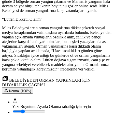
günde 3 bölgede orman yangını çıkması ve Marmaris yangının hala
devam ediyor oluşu tehlikenin boyutunu gözler önüne serdi. Milas
Belediyesi de orman yangınlarına karşı vatandaşları uyardı.
“Lütfen Dikkatli Olalım”
Milas Belediyesi artan orman yangınlarına dikkat çekerek sosyal
medya hesaplarından vatandaşlara uyarılarda bulundu. Belediye’den
yapılan açıklamada yurttaşların özellikle anız, çalılık ve bahçe
ateşlerine karşı daha duyarlı olmaları, bu ateşleri yaz aylarında asla
yakmamaları istendi. Orman yangınlarına karşı dikkatli olalım
başlığıyla yapılan açıklamada, “Hava sıcaklıkları günden güne
artıyor. Sıcaklığın iyice arttığı bu günlerde ot ve orman yangınlarına
karşı çok dikkatli olalım. Lütfen doğaya sigara izmariti, cam şişe ve
yangına sebebiyet verebilecek maddeler atmayalım. Ormanlarımızı
korumak vatandaşlık görevimizdir.” ifadelerine yer verildi.
BELEDİYEDEN ORMAN YANGINLARI İÇİN
DUYARLILIK ÇAĞRISI
Normal (100%)
Yazı Boyutunu Ayarla
Okuma rahatlığı için seçin