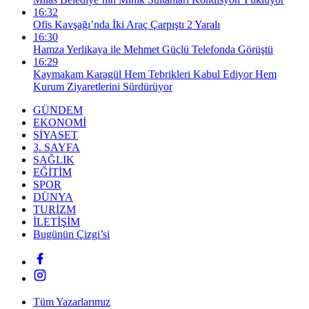
16:32
Ofis Kavşağı’nda İki Araç Çarpıştı 2 Yaralı
16:30
Hamza Yerlikaya ile Mehmet Güçlü Telefonda Görüştü
16:29
Kaymakam Karagül Hem Tebrikleri Kabul Ediyor Hem
Kurum Ziyaretlerini Sürdürüyor
GÜNDEM
EKONOMİ
SİYASET
3. SAYFA
SAĞLIK
EĞİTİM
SPOR
DÜNYA
TURİZM
İLETİŞİM
Bugünün Çizgi’si
Tüm Yazarlarımız