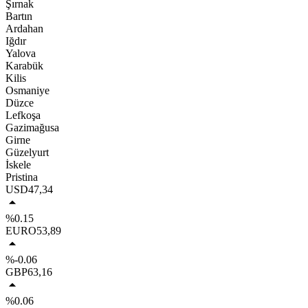
Şırnak
Bartın
Ardahan
Iğdır
Yalova
Karabük
Kilis
Osmaniye
Düzce
Lefkoşa
Gazimağusa
Girne
Güzelyurt
İskele
Pristina
USD
47,34
%0.15
EURO
53,89
%-0.06
GBP
63,16
%0.06