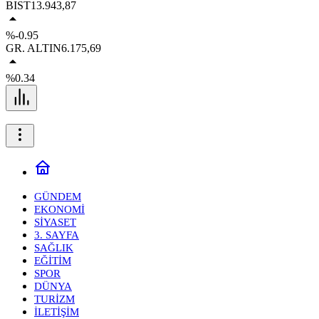
BIST
13.943,87
%-0.95
GR. ALTIN
6.175,69
%0.34
GÜNDEM
EKONOMİ
SİYASET
3. SAYFA
SAĞLIK
EĞİTİM
SPOR
DÜNYA
TURİZM
İLETİŞİM