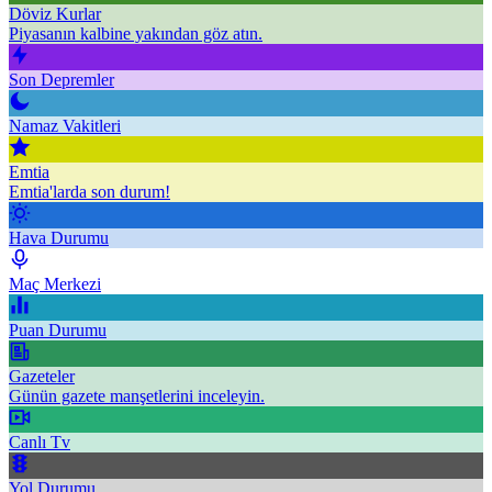
Döviz Kurlar
Piyasanın kalbine yakından göz atın.
Son Depremler
Namaz Vakitleri
Emtia
Emtia'larda son durum!
Hava Durumu
Maç Merkezi
Puan Durumu
Gazeteler
Günün gazete manşetlerini inceleyin.
Canlı Tv
Yol Durumu