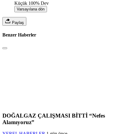
Küçük
100%
Dev
Varsayılana dön
Paylaş
Benzer Haberler
DOĞALGAZ ÇALIŞMASI BİTTİ “Nefes
Alamıyoruz”
YEREL HABERLER
1 gün önce