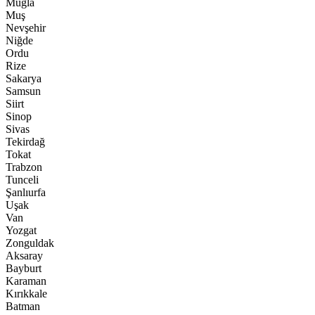
Muğla
Muş
Nevşehir
Niğde
Ordu
Rize
Sakarya
Samsun
Siirt
Sinop
Sivas
Tekirdağ
Tokat
Trabzon
Tunceli
Şanlıurfa
Uşak
Van
Yozgat
Zonguldak
Aksaray
Bayburt
Karaman
Kırıkkale
Batman