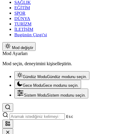
SAĞLIK
EĞİTİM
SPOR
DÜNYA
TURİZM
İLETİŞİM
Bugünün Çizgi’si
Mod değiştir
Mod Ayarları
Mod seçin, deneyimini kişiselleştirin.
Gündüz Modu
Gündüz modunu seçin.
Gece Modu
Gece modunu seçin.
Sistem Modu
Sistem modunu seçin.
Esc