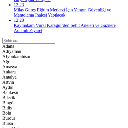
12:23
Milas Güreş Eğitim Merkezi İçin Yangın Güvenliği ve
Mantolama İhalesi Yapılacak
12:20
Kaymakam Vural Karagül’den Şehit Aileleri ve Gazilere
Anlamlı Ziyaret
Adana
Adıyaman
Afyonkarahisar
Ağrı
Amasya
Ankara
Antalya
Artvin
Aydın
Balıkesir
Bilecik
Bingöl
Bitlis
Bolu
Burdur
Bursa