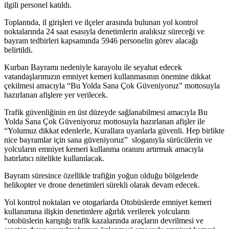
ilgili personel katıldı.
Toplantıda, il girişleri ve ilçeler arasında bulunan yol kontrol
noktalarında 24 saat esasıyla denetimlerin aralıksız süreceği ve
bayram tedbirleri kapsamında 5946 personelin görev alacağı
belirtildi.
Kurban Bayramı nedeniyle karayolu ile seyahat edecek
vatandaşlarımızın emniyet kemeri kullanmasının önemine dikkat
çekilmesi amacıyla “Bu Yolda Sana Çok Güveniyoruz” mottosuyla
hazırlanan afişlere yer verilecek.
Trafik güvenliğinin en üst düzeyde sağlanabilmesi amacıyla Bu
Yolda Sana Çok Güveniyoruz mottosuyla hazırlanan afişler ile
“Yolumuz dikkat edenlerle, Kurallara uyanlarla güvenli. Hep birlikte
nice bayramlar için sana güveniyoruz” sloganıyla sürücülerin ve
yolcuların emniyet kemeri kullanma oranını artırmak amacıyla
hatırlatıcı nitelikte kullanılacak.
Bayram süresince özellikle trafiğin yoğun olduğu bölgelerde
helikopter ve drone denetimleri sürekli olarak devam edecek.
Yol kontrol noktaları ve otogarlarda Otobüslerde emniyet kemeri
kullanımına ilişkin denetimlere ağırlık verilerek yolcuların
“otobüslerin karıştığı trafik kazalarında araçların devrilmesi ve