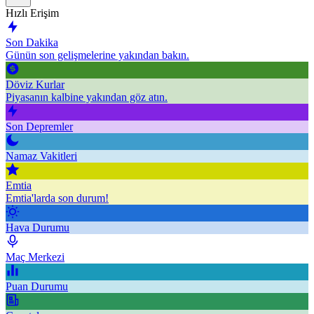
Hızlı Erişim
Son Dakika
Günün son gelişmelerine yakından bakın.
Döviz Kurlar
Piyasanın kalbine yakından göz atın.
Son Depremler
Namaz Vakitleri
Emtia
Emtia'larda son durum!
Hava Durumu
Maç Merkezi
Puan Durumu