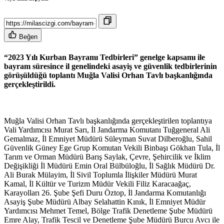
Beğen
“2023 Yılı Kurban Bayramı Tedbirleri” genelge kapsamı ile
bayram süresince il genelindeki asayiş ve güvenlik tedbirlerinin
görüşüldüğü toplantı Muğla Valisi Orhan Tavlı başkanlığında
gerçekleştirildi.
Muğla Valisi Orhan Tavlı başkanlığında gerçekleştirilen toplantıya
Vali Yardımcısı Murat Sarı, İl Jandarma Komutanı Tuğgeneral Ali
Gemalmaz, İl Emniyet Müdürü Süleyman Suvat Dilberoğlu, Sahil
Güvenlik Güney Ege Grup Komutan Vekili Binbaşı Gökhan Tula, İl
Tarım ve Orman Müdürü Barış Saylak, Çevre, Şehircilik ve İklim
Değişikliği İl Müdürü Emin Oral Bülbüloğlu, İl Sağlık Müdürü Dr.
Ali Burak Mülayim, İl Sivil Toplumla İlişkiler Müdürü Murat
Kamal, İl Kültür ve Turizm Müdür Vekili Filiz Karacaağaç,
Karayolları 26. Şube Şefi Duru Öztop, İl Jandarma Komutanlığı
Asayiş Şube Müdürü Albay Selahattin Kınık, İl Emniyet Müdür
Yardımcısı Mehmet Temel, Bölge Trafik Denetleme Şube Müdürü
Emre Alay, Trafik Tescil ve Denetleme Şube Müdürü Burcu Avcı ile