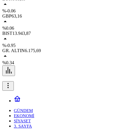
%-0.06
GBP
63,16
%0.06
BIST
13.943,87
%-0.95
GR. ALTIN
6.175,69
%0.34
GÜNDEM
EKONOMİ
SİYASET
3. SAYFA