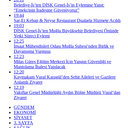
Belediye-İş’ten DİSK Genel-İş’in Eylemine Yanıt:
“Emekçinin İradesine Güveniyoruz”
19:44
Sar-Et Kebap & Neyse Restaurant Dualarla Hizmete Açıldı
19:03
DİSK Genel-İş’ten Muğla Büyükşehir Belediyesi Önünde
Yetki Süreci Eylemi
12:25
İnşaat Mühendisleri Odası Muğla Şubesi’nden Birlik ve
Dayanışma Vurgusu
12:23
Milas Güreş Eğitim Merkezi İçin Yangın Güvenliği ve
Mantolama İhalesi Yapılacak
12:20
Kaymakam Vural Karagül’den Şehit Aileleri ve Gazilere
Anlamlı Ziyaret
12:19
Vakıflar Genel Müdürlüğü Aydın Bölge Müdürü Vural’dan
Ziyaret
GÜNDEM
EKONOMİ
SİYASET
3. SAYFA
SAĞLIK