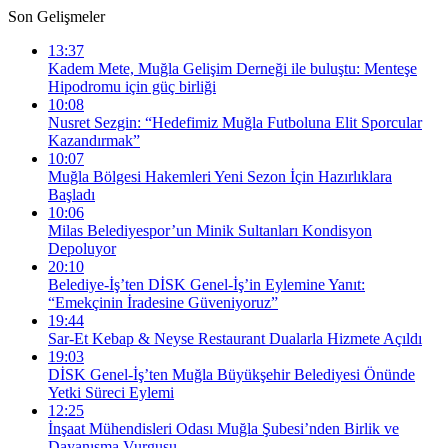
Son Gelişmeler
13:37
Kadem Mete, Muğla Gelişim Derneği ile buluştu: Menteşe
Hipodromu için güç birliği
10:08
Nusret Sezgin: “Hedefimiz Muğla Futboluna Elit Sporcular
Kazandırmak”
10:07
Muğla Bölgesi Hakemleri Yeni Sezon İçin Hazırlıklara
Başladı
10:06
Milas Belediyespor’un Minik Sultanları Kondisyon
Depoluyor
20:10
Belediye-İş’ten DİSK Genel-İş’in Eylemine Yanıt:
“Emekçinin İradesine Güveniyoruz”
19:44
Sar-Et Kebap & Neyse Restaurant Dualarla Hizmete Açıldı
19:03
DİSK Genel-İş’ten Muğla Büyükşehir Belediyesi Önünde
Yetki Süreci Eylemi
12:25
İnşaat Mühendisleri Odası Muğla Şubesi’nden Birlik ve
Dayanışma Vurgusu