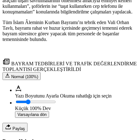
araçtan dışarı savrulmalarının önlenmesi amacıyla emniyet kemeri
kullanmaları”, şoförlerin ise “taşıt kullanırken cep telefonu ile
konuşmamaları” konularında bilgilendirilme çalışmaları yapılacak.
Tüm İslam Âleminin Kurban Bayramı’nı tebrik eden Vali Orhan
Tavlı, bayramı rahat ve huzur içerisinde geçirmeyi temenni ederek
bayram süresince görev yapacak tüm personele de başarılar
temennisinde bulundu.
BAYRAM TEDBİRLERİ VE TRAFİK DEĞERLENDİRME
TOPLANTISI GERÇEKLEŞTİRİLDİ
Normal (100%)
Yazı Boyutunu Ayarla
Okuma rahatlığı için seçin
Küçük
100%
Dev
Varsayılana dön
Paylaş