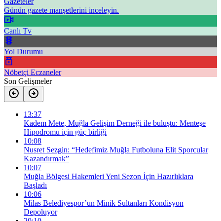
Gazeteler
Günün gazete manşetlerini inceleyin.
Canlı Tv
Yol Durumu
Nöbetçi Eczaneler
Son Gelişmeler
13:37
Kadem Mete, Muğla Gelişim Derneği ile buluştu: Menteşe
Hipodromu için güç birliği
10:08
Nusret Sezgin: “Hedefimiz Muğla Futboluna Elit Sporcular
Kazandırmak”
10:07
Muğla Bölgesi Hakemleri Yeni Sezon İçin Hazırlıklara
Başladı
10:06
Milas Belediyespor’un Minik Sultanları Kondisyon
Depoluyor
20:10