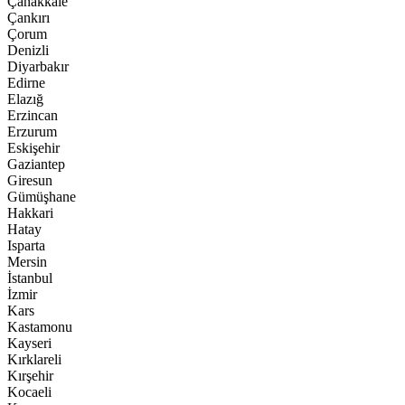
Çanakkale
Çankırı
Çorum
Denizli
Diyarbakır
Edirne
Elazığ
Erzincan
Erzurum
Eskişehir
Gaziantep
Giresun
Gümüşhane
Hakkari
Hatay
Isparta
Mersin
İstanbul
İzmir
Kars
Kastamonu
Kayseri
Kırklareli
Kırşehir
Kocaeli