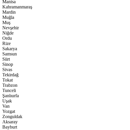
Manisa
Kahramanmaraş
Mardin
Muğla
Muş
Nevşehir
Niğde
Ordu
Rize
Sakarya
Samsun
Siirt
Sinop
Sivas
Tekirdağ
Tokat
Trabzon
Tunceli
Şanlıurfa
Uşak
Van
Yozgat
Zonguldak
Aksaray
Bayburt