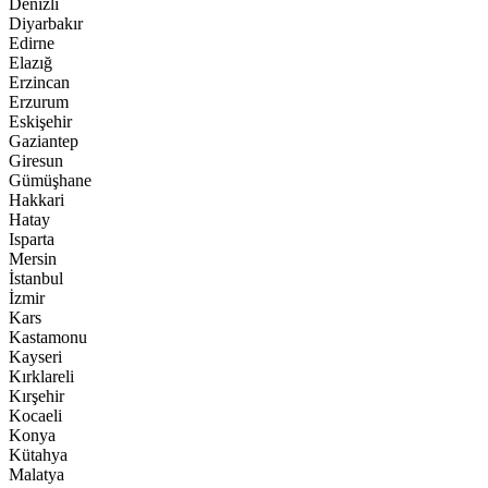
Denizli
Diyarbakır
Edirne
Elazığ
Erzincan
Erzurum
Eskişehir
Gaziantep
Giresun
Gümüşhane
Hakkari
Hatay
Isparta
Mersin
İstanbul
İzmir
Kars
Kastamonu
Kayseri
Kırklareli
Kırşehir
Kocaeli
Konya
Kütahya
Malatya