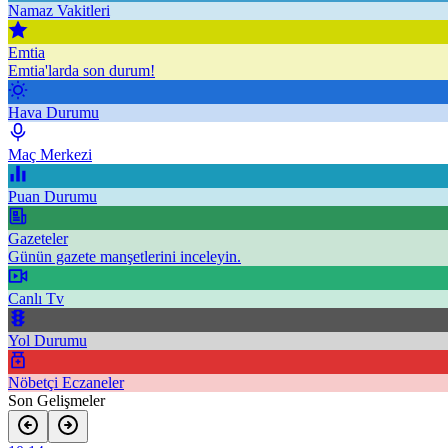
Namaz Vakitleri
Emtia
Emtia'larda son durum!
Hava Durumu
Maç Merkezi
Puan Durumu
Gazeteler
Günün gazete manşetlerini inceleyin.
Canlı Tv
Yol Durumu
Nöbetçi Eczaneler
Son Gelişmeler