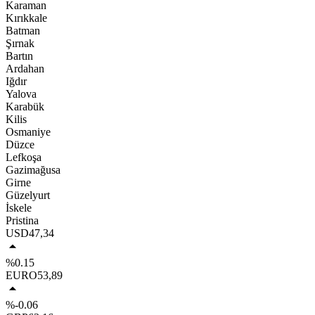
Karaman
Kırıkkale
Batman
Şırnak
Bartın
Ardahan
Iğdır
Yalova
Karabük
Kilis
Osmaniye
Düzce
Lefkoşa
Gazimağusa
Girne
Güzelyurt
İskele
Pristina
USD
47,34
%0.15
EURO
53,89
%-0.06