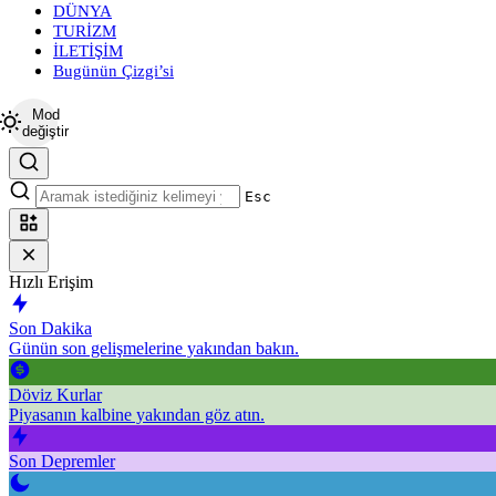
DÜNYA
TURİZM
İLETİŞİM
Bugünün Çizgi’si
Mod
değiştir
Esc
Hızlı Erişim
Son Dakika
Günün son gelişmelerine yakından bakın.
Döviz Kurlar
Piyasanın kalbine yakından göz atın.
Son Depremler