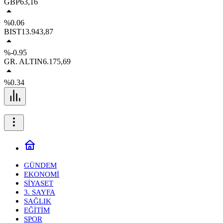
GBP
63,16
%0.06
BIST
13.943,87
%-0.95
GR. ALTIN
6.175,69
%0.34
GÜNDEM
EKONOMİ
SİYASET
3. SAYFA
SAĞLIK
EĞİTİM
SPOR