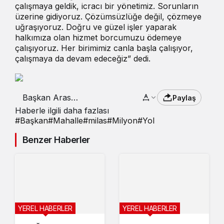
çalışmaya geldik, icracı bir yönetimiz. Sorunların
üzerine gidiyoruz. Çözümsüzlüğe değil, çözmeye
uğraşıyoruz. Doğru ve güzel işler yaparak
halkımıza olan hizmet borcumuzu ödemeye
çalışıyoruz. Her birimimiz canla başla çalışıyor,
çalışmaya da devam edeceğiz” dedi.
Başkan Aras
Paylaş
Milas’taki yol
Haberle ilgili daha fazlası
çalışmalarını inceledi
#
Başkan
#
Mahalle
#
milas
#
Milyon
#
Yol
Benzer Haberler
YEREL HABERLER
YEREL HABERLER