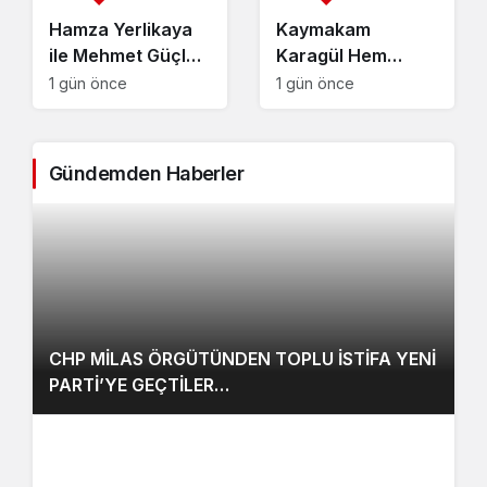
Hamza Yerlikaya
Kaymakam
ile Mehmet Güçlü
Karagül Hem
Telefonda Görüştü
Tebrikleri Kabul
1 gün önce
1 gün önce
Ediyor Hem Kurum
Ziyaretlerini
Sürdürüyor
Gündemden Haberler
CHP MİLAS ÖRGÜTÜNDEN TOPLU İSTİFA YENİ
PARTİ’YE GEÇTİLER…