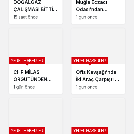
DOĞALGAZ
Muğla Eczacı
ÇALIŞMASI BİTTİ
Odası’ndan
“Nefes
Yangın
15 saat önce
1 gün önce
Alamıyoruz”
Seferberliği: İlaç
ve Sağlık Desteği
Aralıksız Sürüyor
YEREL HABERLER
YEREL HABERLER
CHP MİLAS
Ofis Kavşağı’nda
ÖRGÜTÜNDEN
İki Araç Çarpıştı 2
TOPLU İSTİFA YENİ
Yaralı
1 gün önce
1 gün önce
PARTİ’YE
GEÇTİLER…
YEREL HABERLER
YEREL HABERLER