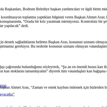
 Başkanları, Bodrum Belediye başkan yardımcıları ve ilgili birim müdür
ile koordinasyon toplantısı yaptıkları bilgisini veren Başkan Ahmet Ar
ı konuşmasında, “Orada bir kriz yaratmak istemiyoruz. Kontrolsüz bir 
ar yapılacak” dedi.
in destek sağladıklarını belirten Başkan Aras, konunun uzmanı olmaya
orlaştırmamız gerekiyor. Bu nedenle konunun uzmanı olmayan vatandaşla
ı çağrısında bulunduğunu söyleyerek, “Şu an en önemli husus kan ihtiya
n kan stoklarını tamamlayalım” diyerek tüm vatandaşları kan bağışına d
ğünü
n Başkan Ahmet Aras, “Zaman ve emek kaybını önlemek için bizlerden b
ayacağız”