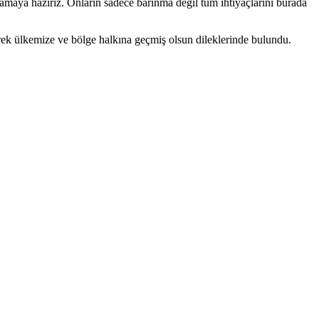
rlamaya hazırız. Onların sadece barınma değil tüm ihtiyaçlarını burada
rek ülkemize ve bölge halkına geçmiş olsun dileklerinde bulundu.