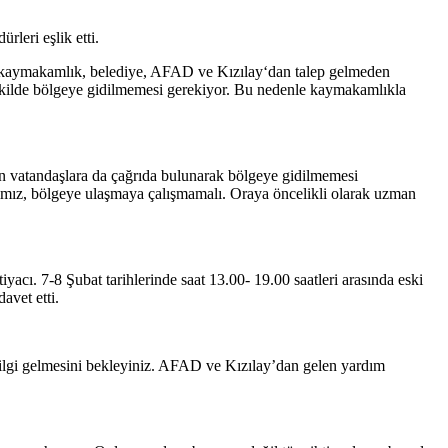
leri eşlik etti.
as; kaymakamlık, belediye, AFAD ve Kızılay‘dan talep gelmeden
şekilde bölgeye gidilmemesi gerekiyor. Bu nedenle kaymakamlıkla
n vatandaşlara da çağrıda bulunarak bölgeye gidilmemesi
rımız, bölgeye ulaşmaya çalışmamalı. Oraya öncelikli olarak uzman
cı. 7-8 Şubat tarihlerinde saat 13.00- 19.00 saatleri arasında eski
avet etti.
ilgi gelmesini bekleyiniz. AFAD ve Kızılay’dan gelen yardım