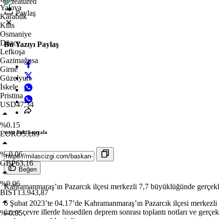
Yalova
Paylaş
Karabük
Kilis
Osmaniye
Düzce
Bu Yazıyı Paylaş
Lefkoşa
Gazimağusa
Girne
Güzelyurt
İskele
Pristina
USD
47,34
%0.15
veya linki kopyala
EURO
53,89
%-0.06
GBP
63,16
Beğen
%0.06
Kahramanmaraş’ın Pazarcık ilçesi merkezli 7,7 büyüklüğünde gerçekleş
BIST
13.943,87
6 Şubat 2023’te 04.17’de Kahramanmaraş’ın Pazarcık ilçesi merkezl
üzere çevre illerde hissedilen deprem sonrası toplantı notları ve ger
%-0.95