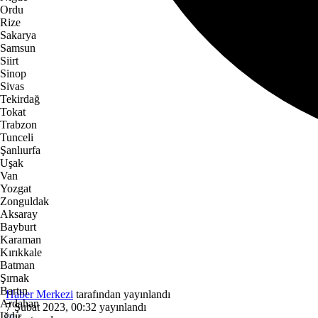
Ordu
Rize
Sakarya
Samsun
Siirt
Sinop
Sivas
Tekirdağ
Tokat
Trabzon
Tunceli
Şanlıurfa
Uşak
Van
Yozgat
Zonguldak
Aksaray
Bayburt
Karaman
Kırıkkale
Batman
Şırnak
Bartın
Haber Merkezi
tarafından yayınlandı
Ardahan
7 Şubat 2023, 00:32
yayınlandı
Iğdır