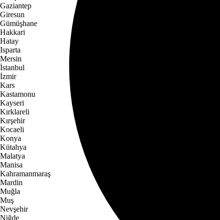
Gaziantep
Giresun
Gümüşhane
Hakkari
Hatay
Isparta
Mersin
İstanbul
İzmir
Kars
Kastamonu
Kayseri
Kırklareli
Kırşehir
Kocaeli
Konya
Kütahya
Malatya
Manisa
Kahramanmaraş
Mardin
Muğla
Muş
Nevşehir
Niğde