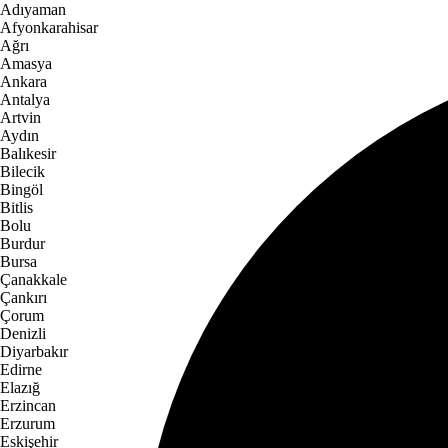
Adıyaman
Afyonkarahisar
Ağrı
Amasya
Ankara
Antalya
Artvin
Aydın
Balıkesir
Bilecik
Bingöl
Bitlis
Bolu
Burdur
Bursa
Çanakkale
Çankırı
Çorum
Denizli
Diyarbakır
Edirne
Elazığ
Erzincan
Erzurum
Eskişehir