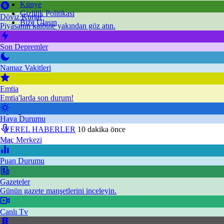
Künye
Gizlilik Politikası
Döviz Kurlar
Bize Ulaşın
Piyasanın kalbine yakından göz atın.
Son Depremler
Namaz Vakitleri
Emtia
Emtia'larda son durum!
Çizgi’den
Hava Durumu
YEREL HABERLER
10 dakika önce
Maç Merkezi
Puan Durumu
Gazeteler
Günün gazete manşetlerini inceleyin.
Canlı Tv