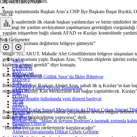
toplantısı gerçekleştirdi.
GR. ALTIN
6.175,69
Basın toplantısında Başkan Aras’a CHP İlçe Başkanı Başar Bıyıklı, Oda
%0.34
Sabah saatlerinde ilk olarak başkan yardımcıları ve birim müdürleri 
herhangi bir yardım sevkiyatının yapılmaması gerektiğini vurguladığ
yapılan istişarelere bağlı olarak AFAD ve Kızılay kontrolünde yardıml
Son Gelişmeler
“Konunun uzmanı değilseniz bölgeye gitmeyin”
Muğla 911, AKUT, Mahalle Afet Gönüllülerinin bölgeye ulaşmaları iç
gerektiği uyarısını yaptı. Başkan Aras, “Uzman ekiplerin işlerini z
10:14
kişilerin gitmesi gerekli” diye konuştu.
Çizgi’den
GÜNDEM
9:53
EKONOMİ
Kan Bağışına Davet
Atlas Üniversal Güllük Spor’da İlkler Bitmiyor
SİYASET
9:50
3. SAYFA
Bodrum Belediye Başkanı Ahmet Aras, sabah ilk iş Kızılay’ın kan bağış
Gençlerin Futbol Sevgisi Bambaşka
SAĞLIK
otogardaki Kızılay Kan Merkezinde kan bağışı yapılabilecek. Kızılay’ı
9:48
EĞİTİM
Muğla amatör futbolunda yeni dönem başlıyor
SPOR
16:49
DÜNYA
İhtişamı Kadar Sosyal Mesajlarıyla da Dikkat Çeken Sünnet Dü
Belediye ve kaymakamlık olarak çalışmaların devam ettiğini belirte
TURİZM
16:36
talebine göre bilgilendirme yapıyoruz” dedi.
İLETİŞİM
Başkan Aras: “Milas’ın suyunu Bodrum’a taşımak zorunda kalm
Bugünün Çizgi’si
16:35
“Barınma ihtiyacını otellerimizle karşılayacağız”
Akbelen Davalarında Dikkat Çeken Gelişme