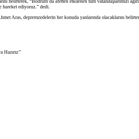
larını belirterek, “Bodrum’da afetten etkilenen tüm vatandaşlarımızı ağı
 hareket ediyoruz.” dedi.
hmet Aras, depremzedelerin her konuda yanlarında olacaklarını belirte
a Hazırız’’