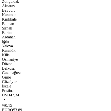
Zonguldak
Aksaray
Bayburt
Karaman
Kırıkkale
Batman
Şırnak
Bartın
Ardahan
Iğdır
Yalova
Karabük
Kilis
Osmaniye
Düzce
Lefkoşa
Gazimağusa
Girne
Güzelyurt
İskele
Pristina
USD
47,34
%0.15
EURO
53,89