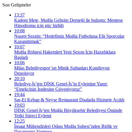
Son Gelişmeler
13:37
Kadem Mete, Muğla Gelişim Derneği ile buluştu: Menteşe
Hipodromu için güç birliği
10:08
Nusret Sezgin: “Hedefimiz Muğla Futboluna Elit Sporcular
Kazandırmak”
10:07
Muğla Bölgesi Hakemleri Yeni Sezon İçin Hazırlıklara
Başladı
10:06
Milas Belediyespor’un Minik Sultanları Kondisyon
Depoluyor
20:10
Belediye-İş’ten DİSK Genel-İş’in Eylemine Yanıt:
“Emekçinin İradesine Güveniyoruz”
19:44
Sar-Et Kebap & Neyse Restaurant Dualarla Hizmete Açıldı
19:03
DİSK Genel-İş’ten Muğla Büyükşehir Belediyesi Önünde
Yetki Süreci Eylemi
12:25
İnşaat Mühendisleri Odası Muğla Şubesi’nden Birlik ve
Dayanışma Vurgusu