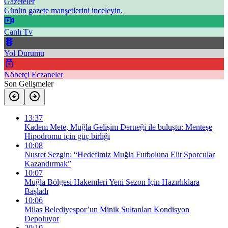
Gazeteler
Günün gazete manşetlerini inceleyin.
Canlı Tv
Yol Durumu
Nöbetçi Eczaneler
Son Gelişmeler
13:37
Kadem Mete, Muğla Gelişim Derneği ile buluştu: Menteşe
Hipodromu için güç birliği
10:08
Nusret Sezgin: “Hedefimiz Muğla Futboluna Elit Sporcular
Kazandırmak”
10:07
Muğla Bölgesi Hakemleri Yeni Sezon İçin Hazırlıklara
Başladı
10:06
Milas Belediyespor’un Minik Sultanları Kondisyon
Depoluyor
20:10