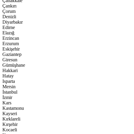
Çanakkale
Çankırı
Çorum
Denizli
Diyarbakır
Edirne
Elazığ
Erzincan
Erzurum
Eskişehir
Gaziantep
Giresun
Gümüşhane
Hakkari
Hatay
Isparta
Mersin
İstanbul
İzmir
Kars
Kastamonu
Kayseri
Kırklareli
Kırşehir
Kocaeli