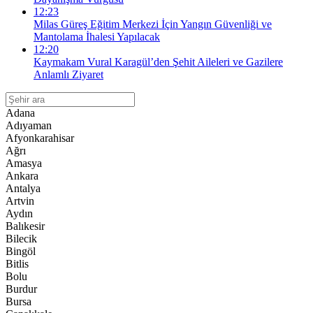
12:23
Milas Güreş Eğitim Merkezi İçin Yangın Güvenliği ve
Mantolama İhalesi Yapılacak
12:20
Kaymakam Vural Karagül’den Şehit Aileleri ve Gazilere
Anlamlı Ziyaret
Adana
Adıyaman
Afyonkarahisar
Ağrı
Amasya
Ankara
Antalya
Artvin
Aydın
Balıkesir
Bilecik
Bingöl
Bitlis
Bolu
Burdur
Bursa