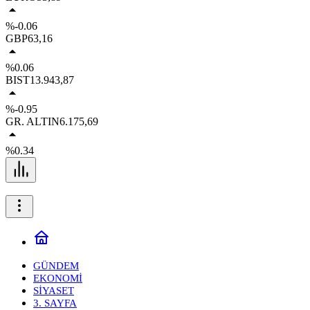
%-0.06
GBP
63,16
%0.06
BIST
13.943,87
%-0.95
GR. ALTIN
6.175,69
%0.34
GÜNDEM
EKONOMİ
SİYASET
3. SAYFA