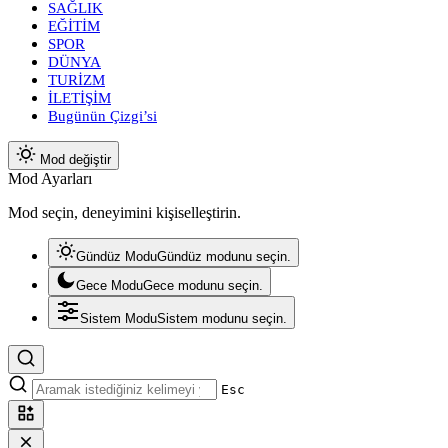
SAĞLIK
EĞİTİM
SPOR
DÜNYA
TURİZM
İLETİŞİM
Bugünün Çizgi’si
Mod değiştir
Mod Ayarları
Mod seçin, deneyimini kişiselleştirin.
Gündüz Modu
Gündüz modunu seçin.
Gece Modu
Gece modunu seçin.
Sistem Modu
Sistem modunu seçin.
Esc