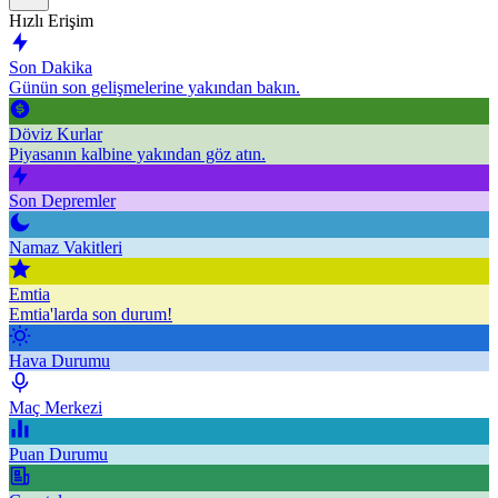
Hızlı Erişim
Son Dakika
Günün son gelişmelerine yakından bakın.
Döviz Kurlar
Piyasanın kalbine yakından göz atın.
Son Depremler
Namaz Vakitleri
Emtia
Emtia'larda son durum!
Hava Durumu
Maç Merkezi
Puan Durumu